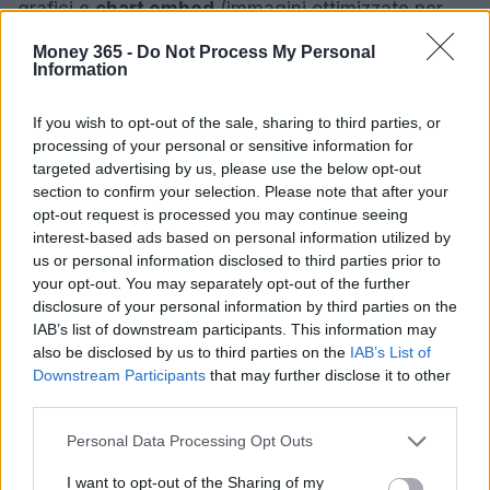
grafici e
chart embed
(immagini ottimizzate per
email); 5) gestione asset (drive versionato).
Money 365 -
Do Not Process My Personal
Integrazioni via webhook o connettori nativi
Information
riducono attrito e duplicazioni di dati.
If you wish to opt-out of the sale, sharing to third parties, or
processing of your personal or sensitive information for
Operativamente, imposta autenticazioni
SPF
DKIM
targeted advertising by us, please use the below opt-out
e DMARC, dominio di invio dedicato, warm-up
section to confirm your selection. Please note that after your
graduale delle liste e monitoraggio
inbox
opt-out request is processed you may continue seeing
interest-based ads based on personal information utilized by
placement
. Standardizza naming dei tag (es.
us or personal information disclosed to third parties prior to
cluster_interesse:etf) e crea un dizionario dati
your opt-out. You may separately opt-out of the further
condiviso. Un piccolo
playbook
con errori ricorrenti
disclosure of your personal information by third parties on the
IAB’s list of downstream participants. This information may
e fix rapidi accelera l’onboarding di nuovi redattori.
also be disclosed by us to third parties on the
IAB’s List of
Downstream Participants
that may further disclose it to other
Template pronti all’uso: oggetti,
third parties.
struttura e blocchi modulari
Please note that this website/app uses one or more Google
Personal Data Processing Opt Outs
services and may gather and store information including but
Oggetti testati per finanza: 1) Beneficio + tempo:
not limited to your visit or usage behaviour. You may click to
I want to opt-out of the Sharing of my