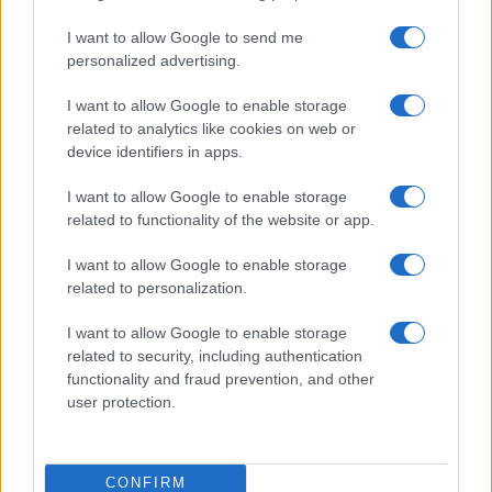
velocizzare la produzione e mantenere la coerenza
I want to allow Google to send me
visiva.
personalized advertising.
I want to allow Google to enable storage
related to analytics like cookies on web or
AUTORE
device identifiers in apps.
Niccolò Conforti
I want to allow Google to enable storage
Niccolò Conforti ha seguito il lancio di una
related to functionality of the website or app.
startup napoletana in un incontro al Centro
Direzionale, sostenendo una linea editoriale
I want to allow Google to enable storage
pro-innovazione nel settore fintech. Analista
related to personalization.
fintech, porta un dettaglio biografico:
mantiene un registro delle prime pitch a cui ha
I want to allow Google to enable storage
assistito a Napoli.
related to security, including authentication
functionality and fraud prevention, and other
user protection.
CONFIRM