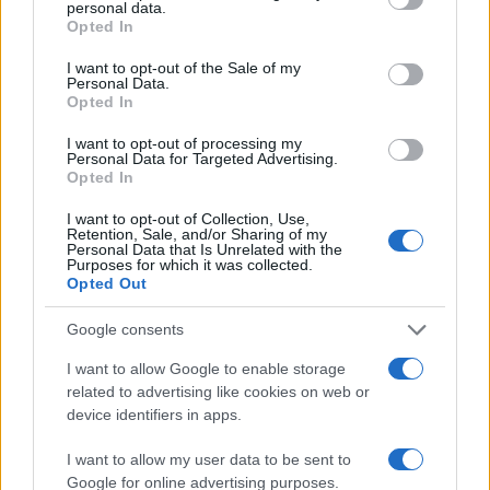
“Portafogli: 3 grafici per il closing” (adatta senza
personal data.
grant or deny consent to Google and its third-party tags to
Opted In
virgolette). 2) Dato + implicazione: “Inflazione: cosa
use your data for below specified purposes in below Google
consent section.
cambia su bond ed ETF” (adatta senza virgolette).
I want to opt-out of the Sale of my
Personal Data.
3) Numero + promessa: “5 segnali per leggere il
Opted In
mercato oggi” (adatta senza virgolette). Mantieni
I want to opt-out of processing my
45–60 caratteri, un solo
focus
niente clickbait.
Personal Data for Targeted Advertising.
Opted In
Pre-header con
valore complementare
non
I want to opt-out of Collection, Use,
ripetizione dell’oggetto.
Retention, Sale, and/or Sharing of my
Personal Data that Is Unrelated with the
Purposes for which it was collected.
Struttura modulare della mail: 1) apertura con
Opted Out
sintesi e primo link; 2) blocco dati con grafico; 3)
Google consents
analisi principale; 4) rubrica fissa; 5) link di
approfondimento; 6) disclosure e
compliance
.
I want to allow Google to enable storage
related to advertising like cookies on web or
Componenti riutilizzabili: banner alert mercati, box
device identifiers in apps.
“metodologia”,
glossario
inline, callout risk.
Chiusura con preferenze e centro privacy. Salva 2–
I want to allow my user data to be sent to
Google for online advertising purposes.
3 varianti di layout (daily, weekly, mensile) per