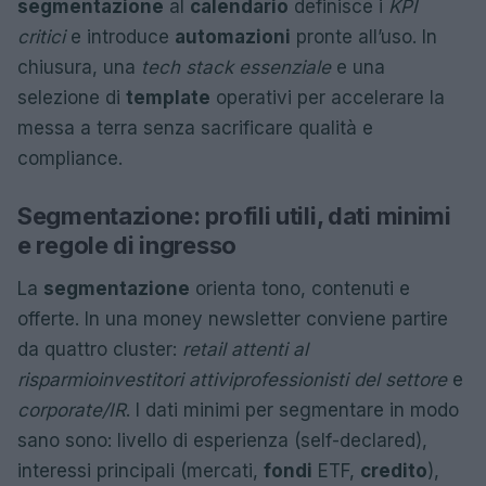
segmentazione
al
calendario
definisce i
KPI
critici
e introduce
automazioni
pronte all’uso. In
chiusura, una
tech stack essenziale
e una
selezione di
template
operativi per accelerare la
messa a terra senza sacrificare qualità e
compliance.
Segmentazione: profili utili, dati minimi
e regole di ingresso
La
segmentazione
orienta tono, contenuti e
offerte. In una money newsletter conviene partire
da quattro cluster:
retail attenti al
risparmio
investitori attivi
professionisti del settore
e
corporate/IR
. I dati minimi per segmentare in modo
sano sono: livello di esperienza (self-declared),
interessi principali (mercati,
fondi
ETF,
credito
),