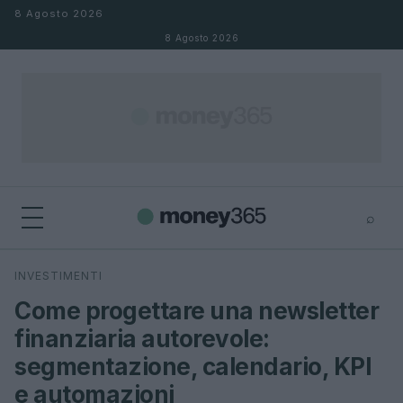
Salta al contenuto
8 Agosto 2026
8 Agosto 2026
⌕
×
⌕
INVESTIMENTI
Cerca
Come progettare una newsletter
finanziaria autorevole:
segmentazione, calendario, KPI
e automazioni