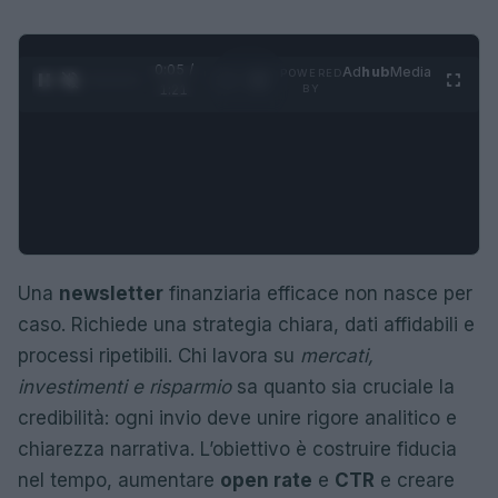
0:06 /
Ad
hub
Media
POWERED
1
/
4
1:21
BY
Una
newsletter
finanziaria efficace non nasce per
caso. Richiede una strategia chiara, dati affidabili e
processi ripetibili. Chi lavora su
mercati,
investimenti e risparmio
sa quanto sia cruciale la
credibilità: ogni invio deve unire rigore analitico e
chiarezza narrativa. L’obiettivo è costruire fiducia
nel tempo, aumentare
open rate
e
CTR
e creare