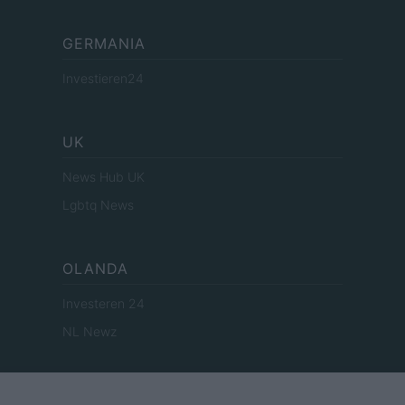
GERMANIA
Investieren24
UK
News Hub UK
Lgbtq News
OLANDA
Investeren 24
NL Newz