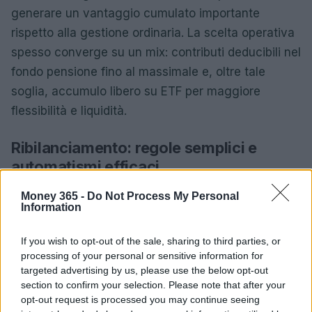
generare un vantaggio cumulato importante
rispetto alla gestione ordinaria. La scelta operativa
spesso converge su un mix: contributi deducibili nel
fondo pensione fino al massimale e, oltre tale
soglia, accumulo libero su ETF per maggiore
flessibilità e liquidità.
Ribilanciamento: regole semplici e
automatismi efficaci
Due approcci funzionano bene: il
ribilanciamento
Money 365 -
Do Not Process My Personal
Information
periodico
(annuale o semestrale) e quello a
soglia
(es. ribilanciare quando una classe devia di ±5
If you wish to opt-out of the sale, sharing to third parties, or
punti percentuali dal target). Per ridurre l’impatto
processing of your personal or sensitive information for
targeted advertising by us, please use the below opt-out
fiscale, privilegiare ribilanciamenti tramite
nuovi
section to confirm your selection. Please note that after your
acquisti
nel PAC, acquistando l’asset sottopeso e
opt-out request is processed you may continue seeing
limitando le vendite.