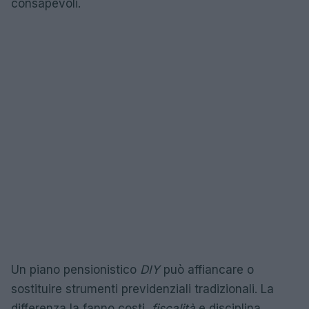
consapevoli.
Un piano pensionistico
DIY
può affiancare o
sostituire strumenti previdenziali tradizionali. La
differenza la fanno costi,
fiscalità
e disciplina