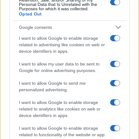
Retention, Sale, and/or Sharing of my
Personal Data that Is Unrelated with the
automatizzabile su ETF, costi di negoziazione
Purposes for which it was collected.
Opted Out
contenuti e regime fiscale gestito. Preferire ETF
UCITS domiciliati in Ue, armonizzati, con adeguata
Google consents
dimensione e negoziati su mercati liquidi. Annotare
I want to allow Google to enable storage
in un semplice
investment policy statement
related to advertising like cookies on web or
obiettivo di reddito futuro, asset allocation, regola
device identifiers in apps.
di ribilanciamento, aumento annuale del PAC e
I want to allow my user data to be sent to
condizioni per eventuale sospensione o ripresa.
Google for online advertising purposes.
Un controllo all’anno è sufficiente: verificare
I want to allow Google to send me
personalized advertising.
scostamenti rispetto ai target, valutare se
adeguare il
PAC
al reddito, e confermare la rotta
I want to allow Google to enable storage
senza inseguire il mercato. Coerenza, costi bassi e
related to analytics like cookies on web or
device identifiers in apps.
consapevolezza fiscale sono il motore del piano; la
complessità è un costo, non un vantaggio,
I want to allow Google to enable storage
soprattutto quando il traguardo è la sicurezza del
related to functionality of the website or app.