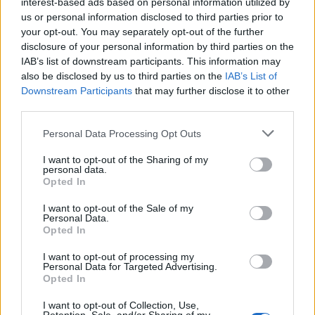
interest-based ads based on personal information utilized by
us or personal information disclosed to third parties prior to
Automatizzare aiuta: 1) usare ETF
multi-asset
che
your opt-out. You may separately opt-out of the further
disclosure of your personal information by third parties on the
ribilanciano internamente (nessun evento
IAB’s list of downstream participants. This information may
fiscalmente rilevante per l’investitore finché non
also be disclosed by us to third parties on the
IAB’s List of
vende), 2) impostare ordini periodici differenziati
Downstream Participants
that may further disclose it to other
third parties.
per riportare le percentuali verso il target, 3)
prevedere un
glide path
predefinito negli ultimi 10-
Please note that this website/app uses one or more Google
Personal Data Processing Opt Outs
services and may gather and store information including but
15 anni. Vicino al pensionamento, introdurre una
not limited to your visit or usage behaviour. You may click to
I want to opt-out of the Sharing of my
“
bucket strategy
”: un cuscinetto di 2-3 anni di
personal data.
grant or deny consent to Google and its third-party tags to
Opted In
spese in liquidità/obbligazioni brevi per
use your data for below specified purposes in below Google
consent section.
fronteggiare mercati deboli senza vendere azioni in
I want to opt-out of the Sale of my
Personal Data.
perdita.
Opted In
I want to opt-out of processing my
Operatività essenziale: strumenti, conti
Personal Data for Targeted Advertising.
Opted In
e controlli
I want to opt-out of Collection, Use,
Servono un conto presso un intermediario con
PAC