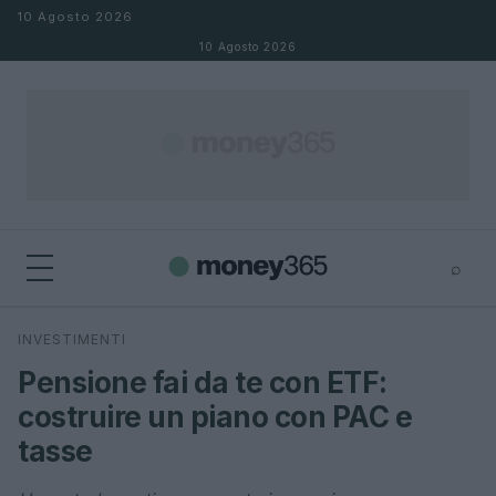
Salta al contenuto
10 Agosto 2026
10 Agosto 2026
⌕
×
⌕
INVESTIMENTI
Cerca
Pensione fai da te con ETF:
costruire un piano con PAC e
tasse