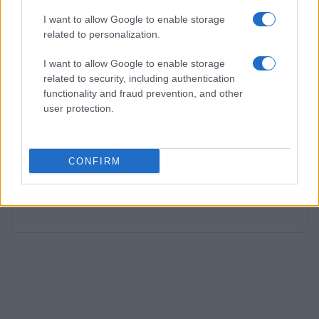
reddito futuro.
I want to allow Google to enable storage
related to personalization.
I want to allow Google to enable storage
AUTORE
related to security, including authentication
Francesca Spadaro
functionality and fraud prevention, and other
Francesca Spadaro ha ricostruito una catena
user protection.
di investimenti veronese partendo dai bilanci
depositati alla Camera di Commercio; è
analista finanziaria che coordina dossier su
CONFIRM
PMI e mercati. Laureata in economia,
collabora con camerali locali e cura
newsletter economiche territoriali.