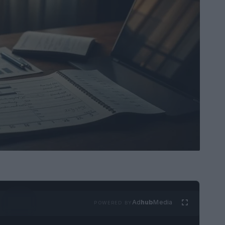
Ad
hub
Media
POWERED BY