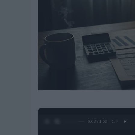
0:04 / 1:50
1
/
4