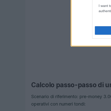
I want t
authenti
Calcolo passo-passo di u
Scenario di riferimento: pre-money 3.
operativi con numeri tondi: