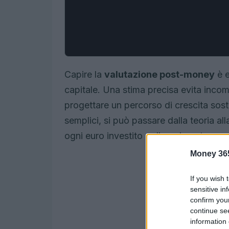
Capire la
valutazione post-money
è e
capitale. Una stima precisa evita incom
progettare un percorso di crescita sos
semplici, si può passare dalla teoria all
ogni euro investito e di ogni punto perc
Money 36
If you wish 
sensitive in
confirm you
continue se
information 