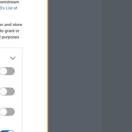
 downstream
B’s List of
er and store
to grant or
ed purposes