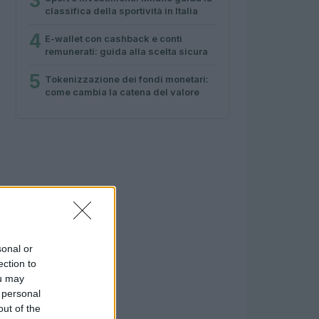
3
classifica della sportività in Italia
4
E-wallet con cashback e conti
remunerati: guida alla scelta sicura
5
Tokenizzazione dei fondi monetari:
come cambia la catena del valore
sonal or
ection to
ou may
 personal
out of the