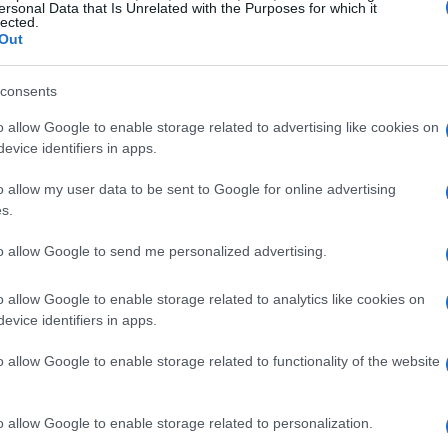
 dell’azienda
prima
dell’ingresso del nuovo
ersonal Data that Is Unrelated with the Purposes for which it
lected.
po
l’investimento. La relazione è lineare:
post-
Out
to
. Se un investitore versa 1.000.000 € su una
ney sarà 5.000.000 €. La quota del nuovo
consents
utazione post-money
nell’esempio, 1.000.000 € /
o allow Google to enable storage related to advertising like cookies on
evice identifiers in apps.
a si ottiene una ripartizione immediata delle
nominali.
o allow my user data to be sent to Google for online advertising
s.
e
le quote dei soci esistenti diminuiscono in
to allow Google to send me personalized advertising.
stitore. Se il fondatore deteneva il 100% prima
M€ su 5 M€ post-money, la sua partecipazione
o allow Google to enable storage related to analytics like cookies on
evice identifiers in apps.
ugge valore, ma ridistribuisce la
proprietà
in
prezzo implicito delle azioni.
o allow Google to enable storage related to functionality of the website
o allow Google to enable storage related to personalization.