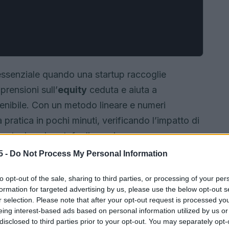
ssenziale quando una startup raccoglie
prensioni sull’
equity
ceduta e aiuta a
tenibile. Con un metodo lineare e numeri
a pratica in pochi minuti, verificando l’impatto di
entuale nel portafoglio soci.
5 -
Do Not Process My Personal Information
to opt-out of the sale, sharing to third parties, or processing of your per
formation for targeted advertising by us, please use the below opt-out s
r selection. Please note that after your opt-out request is processed y
eing interest-based ads based on personal information utilized by us or
disclosed to third parties prior to your opt-out. You may separately opt-