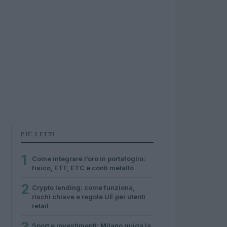
PIÙ LETTI
1
Come integrare l’oro in portafoglio:
fisico, ETF, ETC e conti metallo
2
Crypto lending: come funziona,
rischi chiave e regole UE per utenti
retail
Sport e investimenti: Milano guida la