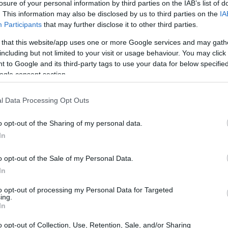
losure of your personal information by third parties on the IAB’s list of
. This information may also be disclosed by us to third parties on the
IA
Participants
that may further disclose it to other third parties.
 that this website/app uses one or more Google services and may gath
including but not limited to your visit or usage behaviour. You may click 
 to Google and its third-party tags to use your data for below specifi
ogle consent section.
l Data Processing Opt Outs
o opt-out of the Sharing of my personal data.
ende per
pre-money
e
post-money
come si
In
 che modo uno
stock option pool
modifica le
olo replicabile per esercitarsi e ottenere risultati
o opt-out of the Sale of my Personal Data.
In
a formule criptiche.
to opt-out of processing my Personal Data for Targeted
ing.
 definizioni e formule base
In
o opt-out of Collection, Use, Retention, Sale, and/or Sharing