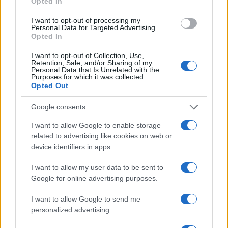
Opted In
Cresci, investi, prospera ogni giorno. Money news,
investimenti, mutui, prestiti e credito.
I want to opt-out of processing my
Personal Data for Targeted Advertising.
Opted In
SEZIONI
I want to opt-out of Collection, Use,
Retention, Sale, and/or Sharing of my
Money News
Personal Data that Is Unrelated with the
Purposes for which it was collected.
Investimenti
Opted Out
Mutui
Prestiti
Google consents
Credito
I want to allow Google to enable storage
related to advertising like cookies on web or
MAGAZINE
device identifiers in apps.
Contattaci
I want to allow my user data to be sent to
Google for online advertising purposes.
LEGALE
Cookie Policy
I want to allow Google to send me
Privacy Policy
personalized advertising.
Note legali