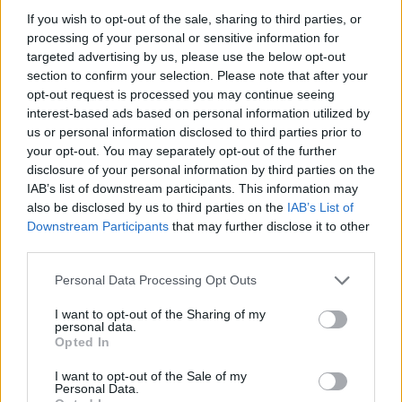
If you wish to opt-out of the sale, sharing to third parties, or
1
Come fare la riconciliazione bancaria in modo
processing of your personal or sensitive information for
semplice per una PMI
targeted advertising by us, please use the below opt-out
2
section to confirm your selection. Please note that after your
Investimenti sostenibili: la rivoluzione verde e digitale
premia gli azionisti
opt-out request is processed you may continue seeing
interest-based ads based on personal information utilized by
3
L’impatto dei tassi di interesse sui mutui in Italia nel
us or personal information disclosed to third parties prior to
2024
your opt-out. You may separately opt-out of the further
disclosure of your personal information by third parties on the
4
Piano pluriennale da 192,8 milioni per la ricostruzione
IAB’s list of downstream participants. This information may
dei territori emiliano-romagnoli
also be disclosed by us to third parties on the
IAB’s List of
5
Downstream Participants
that may further disclose it to other
Proteste a Cala Finanza e battaglie legali: cosa sta
third parties.
succedendo a Tavolara Bay
Please note that this website/app uses one or more Google
Personal Data Processing Opt Outs
services and may gather and store information including but
not limited to your visit or usage behaviour. You may click to
I want to opt-out of the Sharing of my
personal data.
grant or deny consent to Google and its third-party tags to
Opted In
use your data for below specified purposes in below Google
consent section.
I want to opt-out of the Sale of my
Personal Data.