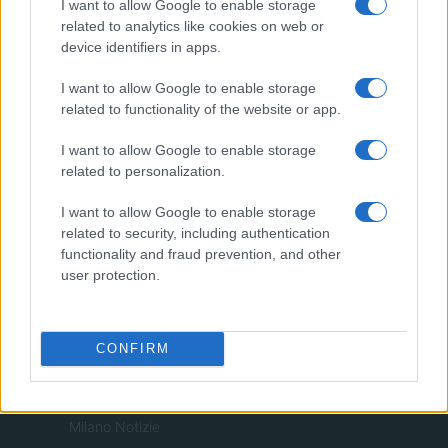
I want to allow Google to enable storage
related to analytics like cookies on web or
device identifiers in apps.
money365.it è una proprietà di AdHub Media S.r.l. — REA 2729933
I want to allow Google to enable storage
Copyright © 2026 · Edito da AdHub Media — Italia
Tutti i diritti riservati
related to functionality of the website or app.
I contenuti sono curati dalla redazione con il supporto di strumenti digitali e
I want to allow Google to enable storage
realizzati in collaborazione con autori indipendenti.
related to personalization.
I want to allow Google to enable storage
related to security, including authentication
functionality and fraud prevention, and other
ITALIA
user protection.
Casa Magazine
Cineverse Magazine
CONFIRM
Donne Magazine
Food Blog
Milano Notizie