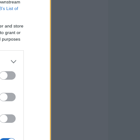
 downstream
B’s List of
er and store
to grant or
ed purposes