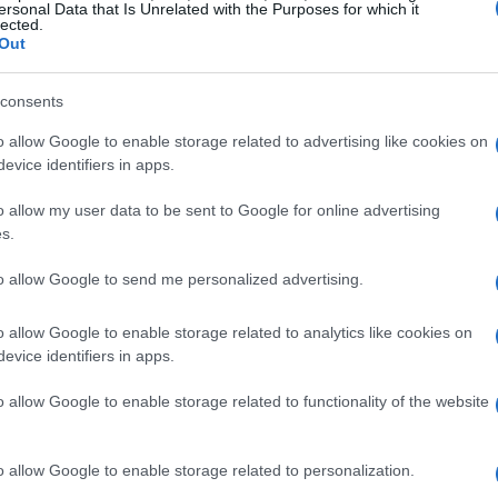
ersonal Data that Is Unrelated with the Purposes for which it
lected.
re
presso l’
Allianz MiCo
.
Out
ansformation: speaker e
consents
o allow Google to enable storage related to advertising like cookies on
evice identifiers in apps.
l palco esperti come
Randi Zuckerberg
Mitchell
o allow my user data to be sent to Google for online advertising
o Zaccardi
ciascuno con prospettive diverse su
s.
nnovazione. Il contributo dei relatori ha
to allow Google to send me personalized advertising.
 alla generazione di valore richieda non solo
rocessi e nelle metriche di performance.
o allow Google to enable storage related to analytics like cookies on
evice identifiers in apps.
menti
o allow Google to enable storage related to functionality of the website
lla
trasformazione organizzativa
per rendere
ficiale
. Le aziende che già beneficiano di
o allow Google to enable storage related to personalization.
i governance, formazione interna e allineamento