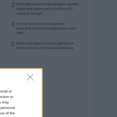
3
Ristrutturazione Volkswagen: quattro
fabbriche tedesche a rischio e 50
miliardi di tagli
4
Come fare la riconciliazione
bancaria in modo semplice per una
PMI
5
Borse europee in rosso: petrolio in
rialzo e focus su Federal Reserve
sonal or
ection to
ou may
 personal
out of the