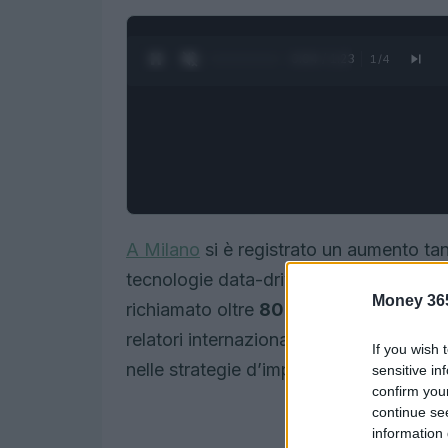
0:05 / 1:23
1
/
4
A Milano
si è registrato un aumento tan
tecnologie data-driven: il recente inc
Money 36
richiamato oltre
800
partecipanti prov
relatori internazionali che ha messo al 
If you wish 
nelle strategie d’impresa.
sensitive in
confirm you
continue se
information 