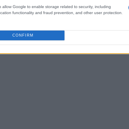
o allow Google to enable storage related to security, including
s e risorse umane per convertire sperimentazioni
cation functionality and fraud prevention, and other user protection.
CONFIRM