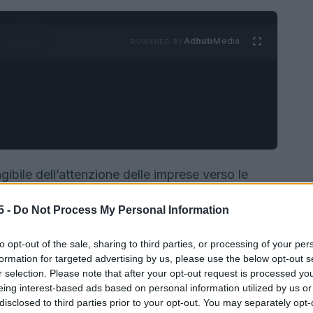
Ad
hub
Media
POWERED BY
gibile dell’attenzione delle imprese verso le
ontro tematico organizzato da
WOBI
ha
5 -
Do Not Process My Personal Information
enienti da
400
aziende, con un palinsesto di
centro l’uso concreto dell’
intelligenza artificiale
to opt-out of the sale, sharing to third parties, or processing of your per
formation for targeted advertising by us, please use the below opt-out s
r selection. Please note that after your opt-out request is processed y
eing interest-based ads based on personal information utilized by us or
disclosed to third parties prior to your opt-out. You may separately opt-