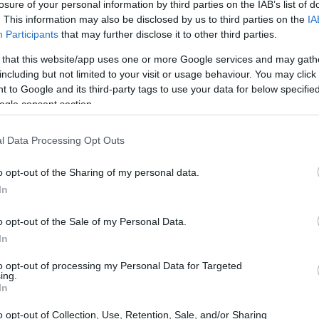
losure of your personal information by third parties on the IAB’s list of
. This information may also be disclosed by us to third parties on the
IA
Participants
that may further disclose it to other third parties.
 that this website/app uses one or more Google services and may gath
including but not limited to your visit or usage behaviour. You may click 
 to Google and its third-party tags to use your data for below specifi
ogle consent section.
l Data Processing Opt Outs
o opt-out of the Sharing of my personal data.
In
o opt-out of the Sale of my Personal Data.
In
iscono una trasformazione in atto: una ricerca
to opt-out of processing my Personal Data for Targeted
7%
delle aziende italiane già utilizza l’
AI
mentre il
ing.
In
rossimi due anni. Questi dati tracciano il
o opt-out of Collection, Use, Retention, Sale, and/or Sharing
i rilievo, il
World Business Forum Milano