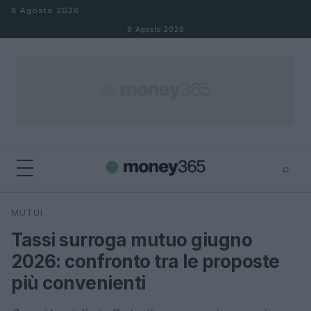
Salta al contenuto
8 Agosto 2026
8 Agosto 2026
⌕
×
⌕
MUTUI
Cerca
Tassi surroga mutuo giugno
2026: confronto tra le proposte
più convenienti