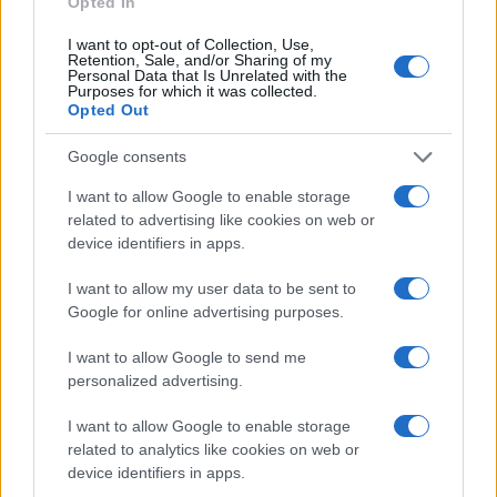
Continua a leggere
Opted In
I want to opt-out of Collection, Use,
Retention, Sale, and/or Sharing of my
MUTUI
Personal Data that Is Unrelated with the
Purposes for which it was collected.
Opted Out
Google consents
I want to allow Google to enable storage
related to advertising like cookies on web or
device identifiers in apps.
I want to allow my user data to be sent to
Google for online advertising purposes.
I want to allow Google to send me
Mutui agevolati in Sicilia: requisiti e condizioni per
personalized advertising.
l’acquisto della prima casa
Niccolò Conforti · 8 Ago 2026
I want to allow Google to enable storage
related to analytics like cookies on web or
MUTUI
device identifiers in apps.