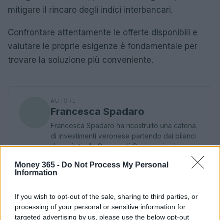
mitigare il rincaro degli indici interbancari.
Confrontare attentamente le offerte disponibili e
valutare le proprie esigenze è fondamentale per
trovare la soluzione più conveniente.
AUTORE
Francesca Spadaro
Francesca Spadaro ha ricostruito una catena
di investimenti veronese partendo dai bilanci
depositati alla Camera di Commercio; è
analista finanziaria che coordina dossier su
Money 365 -
Do Not Process My Personal
PMI e mercati. Laureata in economia,
Information
collabora con camerali locali e cura
newsletter economiche territoriali.
If you wish to opt-out of the sale, sharing to third parties, or
processing of your personal or sensitive information for
targeted advertising by us, please use the below opt-out