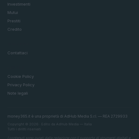
Investimenti
Mutui
Prestiti
Credito
MAGAZINE
Contattaci
LEGALE
Cookie Policy
Privacy Policy
Note legali
money365.it è una proprietà di AdHub Media S.r.l. — REA 2729933
Copyright © 2026 · Edito da AdHub Media — Italia
Tutti i diritti riservati
I contenuti sono curati dalla redazione con il supporto di strumenti digitali e