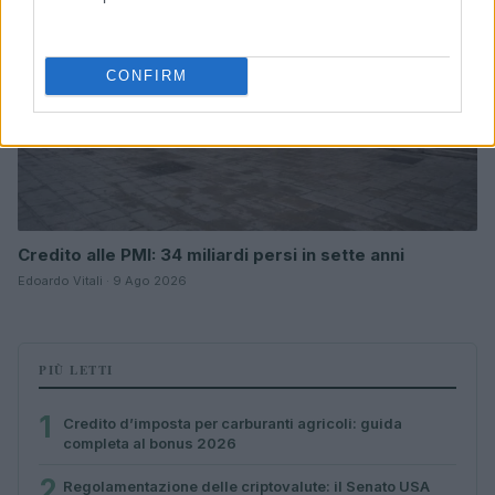
CONFIRM
Credito alle PMI: 34 miliardi persi in sette anni
Edoardo Vitali · 9 Ago 2026
PIÙ LETTI
1
Credito d’imposta per carburanti agricoli: guida
completa al bonus 2026
2
Regolamentazione delle criptovalute: il Senato USA