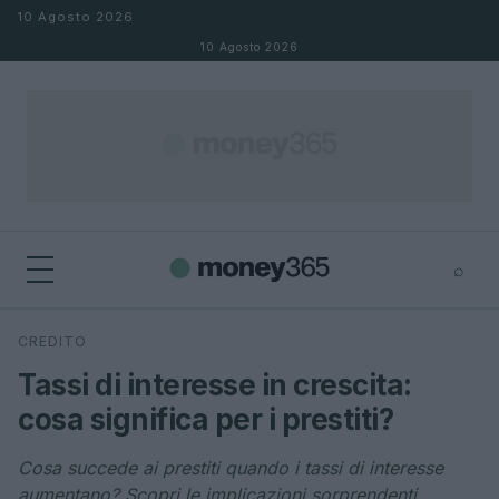
Salta al contenuto
10 Agosto 2026
10 Agosto 2026
⌕
×
⌕
CREDITO
Cerca
Tassi di interesse in crescita:
cosa significa per i prestiti?
Cosa succede ai prestiti quando i tassi di interesse
aumentano? Scopri le implicazioni sorprendenti.