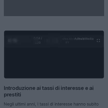
0:05 /
Ad
hub
Media
POWERED
1
/
4
1:20
BY
Introduzione ai tassi di interesse e ai
prestiti
Negli ultimi anni, i tassi di interesse hanno subito