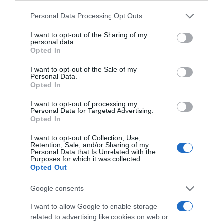
Please note that this website/app uses one or more Google
Personal Data Processing Opt Outs
services and may gather and store information including but
Continua a leggere
not limited to your visit or usage behaviour. You may click to
I want to opt-out of the Sharing of my
personal data.
grant or deny consent to Google and its third-party tags to
Opted In
use your data for below specified purposes in below Google
CREDITO
consent section.
I want to opt-out of the Sale of my
Personal Data.
Opted In
I want to opt-out of processing my
Personal Data for Targeted Advertising.
Opted In
I want to opt-out of Collection, Use,
Retention, Sale, and/or Sharing of my
Personal Data that Is Unrelated with the
Purposes for which it was collected.
Opted Out
Google consents
Credito d’imposta per carburanti agricoli: guida
completa al bonus 2026
I want to allow Google to enable storage
related to advertising like cookies on web or
Edoardo Vitali · 10 Ago 2026