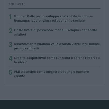
PIÙ LETTI
1
Il nuovo Patto per lo sviluppo sostenibile in Emilia-
Romagna: lavoro, clima ed economia sociale
2
Costo totale di possesso: modelli semplici per scelte
migliori
3
Assestamento bilancio Valle d’Aosta 2026: 273 milioni
per investimenti
4
Credito cooperativo: come funziona e perché rafforza il
territorio
5
PMI e banche: come migliorare rating e ottenere
credito