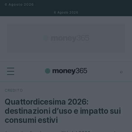
Salta al contenuto
6 Agosto 2026
6 Agosto 2026
⌕
×
⌕
CREDITO
Cerca
Quattordicesima 2026:
destinazioni d’uso e impatto sui
consumi estivi