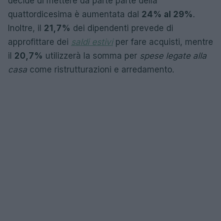
decide di mettere da parte parte della
quattordicesima è aumentata dal
24% al 29%
.
Inoltre, il
21,7%
dei dipendenti prevede di
approfittare dei
saldi estivi
per fare acquisti, mentre
il
20,7%
utilizzerà la somma per
spese legate alla
casa
come ristrutturazioni e arredamento.