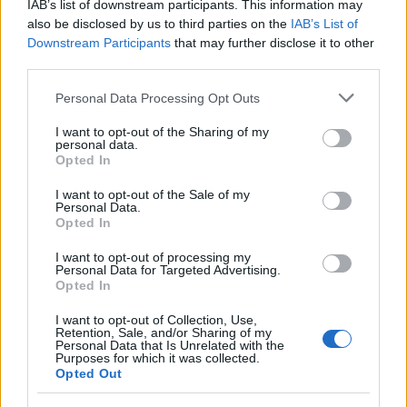
IAB’s list of downstream participants. This information may
also be disclosed by us to third parties on the
IAB’s List of
Downstream Participants
that may further disclose it to other
third parties.
Please note that this website/app uses one or more Google
Personal Data Processing Opt Outs
services and may gather and store information including but
not limited to your visit or usage behaviour. You may click to
I want to opt-out of the Sharing of my
personal data.
grant or deny consent to Google and its third-party tags to
Continua a leggere
Opted In
use your data for below specified purposes in below Google
consent section.
I want to opt-out of the Sale of my
Personal Data.
CREDITO
Opted In
I want to opt-out of processing my
Personal Data for Targeted Advertising.
Opted In
I want to opt-out of Collection, Use,
Retention, Sale, and/or Sharing of my
Personal Data that Is Unrelated with the
Purposes for which it was collected.
Opted Out