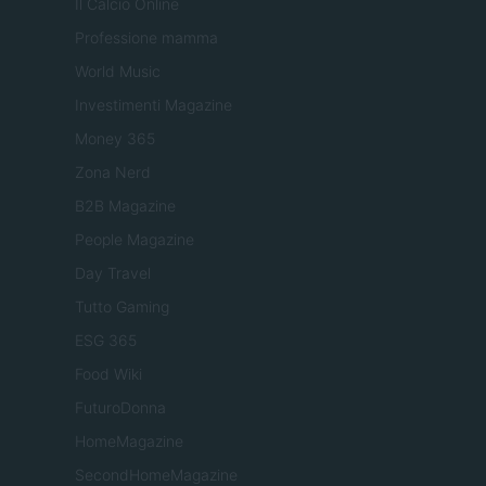
Il Calcio Online
Professione mamma
World Music
Investimenti Magazine
Money 365
Zona Nerd
B2B Magazine
People Magazine
Day Travel
Tutto Gaming
ESG 365
Food Wiki
FuturoDonna
HomeMagazine
SecondHomeMagazine