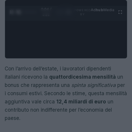
0:05 /
Ad
hub
Media
POWERED
1
/
4
1:21
BY
Con l’arrivo dell’estate, i lavoratori dipendenti
italiani ricevono la
quattordicesima mensilità
un
bonus che rappresenta una
spinta significativa
per
i consumi estivi. Secondo le stime, questa mensilità
aggiuntiva vale circa
12,4 miliardi di euro
un
contributo non indifferente per l’economia del
paese.