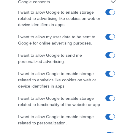
Google consents
I want to allow Google to enable storage
Il nuovo Patto per lo sviluppo sostenibile in Emilia-
related to advertising like cookies on web or
Romagna: lavoro, clima ed economia sociale
device identifiers in apps.
Edoardo Vitali · 4 Ago 2026
I want to allow my user data to be sent to
Google for online advertising purposes.
CREDITO
I want to allow Google to send me
personalized advertising.
I want to allow Google to enable storage
related to analytics like cookies on web or
device identifiers in apps.
I want to allow Google to enable storage
related to functionality of the website or app.
I want to allow Google to enable storage
related to personalization.
Costo totale di possesso: modelli semplici per scelte
migliori