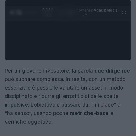
0:06 /
Ad
hub
Media
POWERED
1
/
4
1:21
BY
Per un giovane investitore, la parola
due diligence
può suonare complessa. In realtà, con un metodo
essenziale è possibile valutare un asset in modo
disciplinato e ridurre gli errori tipici delle scelte
impulsive. L’obiettivo è passare dal “mi piace” al
“ha senso”, usando poche
metriche-base
e
verifiche oggettive.