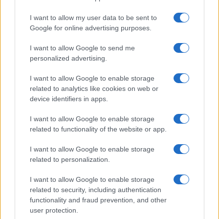
l’incertezza. Serve a rendere le decisioni più
I want to allow my user data to be sent to
coerenti e trasparenti. Per un teen investor, la vera
Google for online advertising purposes.
forza è la disciplina: piccoli passi, costi bassi,
I want to allow Google to send me
tempo lungo. I numeri non sono un oracolo, ma uno
personalized advertising.
scudo contro l’entusiasmo del momento.
I want to allow Google to enable storage
related to analytics like cookies on web or
device identifiers in apps.
AUTORE
Francesca Spadaro
I want to allow Google to enable storage
related to functionality of the website or app.
Francesca Spadaro ha ricostruito una catena
di investimenti veronese partendo dai bilanci
I want to allow Google to enable storage
depositati alla Camera di Commercio; è
related to personalization.
analista finanziaria che coordina dossier su
PMI e mercati. Laureata in economia,
I want to allow Google to enable storage
collabora con camerali locali e cura
related to security, including authentication
newsletter economiche territoriali.
functionality and fraud prevention, and other
user protection.