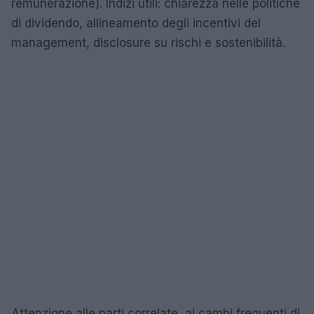
remunerazione). Indizi utili: chiarezza nelle politiche
di dividendo, allineamento degli incentivi del
management, disclosure su rischi e sostenibilità.
Attenzione alle parti correlate, ai cambi frequenti di