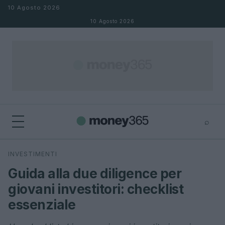
Salta al contenuto
10 Agosto 2026
10 Agosto 2026
⌕
×
⌕
INVESTIMENTI
Cerca
Guida alla due diligence per
giovani investitori: checklist
essenziale