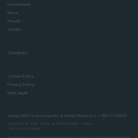
Investimenti
Mutui
Prestiti
Credito
MAGAZINE
Contattaci
LEGALE
Cookie Policy
Privacy Policy
Note legali
money365.it è una proprietà di AdHub Media S.r.l. — REA 2729933
Copyright © 2026 · Edito da AdHub Media — Italia
Tutti i diritti riservati
I contenuti sono curati dalla redazione con il supporto di strumenti digitali e