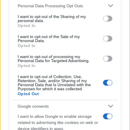
Please note that this website/app uses one or more Google
Personal Data Processing Opt Outs
bullet su perché entrare o passare. Se mancano
services and may gather and store information including but
dati critici, sospendere il giudizio: l’assenza di prove
not limited to your visit or usage behaviour. You may click to
I want to opt-out of the Sharing of my
personal data.
è un segnale in sé.
grant or deny consent to Google and its third-party tags to
Opted In
use your data for below specified purposes in below Google
consent section.
I want to opt-out of the Sale of my
Regole di sicurezza per giovani
Personal Data.
investitori
Opted In
I want to opt-out of processing my
Prima di ogni acquisto, impostare un
budget
un
Personal Data for Targeted Advertising.
orizzonte temporale e una soglia di perdita
Opted In
massima. Evitare la concentrazione: nessun singolo
I want to opt-out of Collection, Use,
Retention, Sale, and/or Sharing of my
titolo deve compromettere il capitale. Preferire
Personal Data that Is Unrelated with the
Purposes for which it was collected.
broker con protezioni e autenticazione forte.
Opted Out
Conservare un
diario d’investimento
con ipotesi,
fonti e date: aiuta a imparare dagli errori e a
Google consents
riconoscere i colpi di fortuna.
I want to allow Google to enable storage
related to advertising like cookies on web or
Ricordare che nessuna checklist elimina
device identifiers in apps.