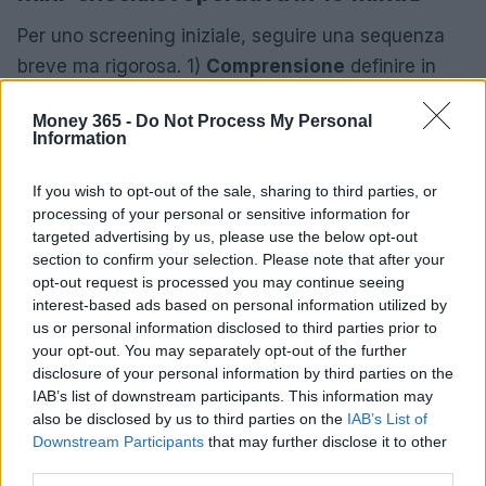
Per uno screening iniziale, seguire una sequenza
breve ma rigorosa. 1)
Comprensione
definire in
due righe cosa vende l’azienda, a chi e come
Money 365 -
Do Not Process My Personal
incassa. 2)
Qualità dei ricavi
quota ricorrente,
Information
tasso di rinnovo, concentrazione clienti. 3)
Margini
gross margin, EBITDA margin e traiettoria negli
If you wish to opt-out of the sale, sharing to third parties, or
processing of your personal or sensitive information for
ultimi tre anni. 4)
Cash
flusso di cassa libero e
targeted advertising by us, please use the below opt-out
necessità di capitale.
section to confirm your selection. Please note that after your
opt-out request is processed you may continue seeing
5)
Governance
indipendenza del board, politiche di
interest-based ads based on personal information utilized by
remunerazione, parti correlate. 6)
Rischi
us or personal information disclosed to third parties prior to
your opt-out. You may separately opt-out of the further
debito/EBITDA, scadenze, esposizioni regolatorie.
disclosure of your personal information by third parties on the
7)
Competizione
vantaggio difendibile e minacce
IAB’s list of downstream participants. This information may
emergenti. 8)
Valutazione
P/E ed EV/EBITDA
also be disclosed by us to third parties on the
IAB’s List of
Downstream Participants
that may further disclose it to other
rispetto ai pari. 9)
Trigger
catalizzatori
third parties.
positivi/negativi nei prossimi 12 mesi. 10)
Tesi
tre