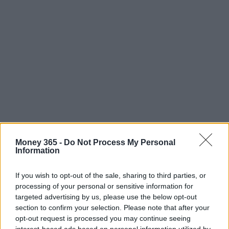
Money 365 -
Do Not Process My Personal
Information
Conclusioni: la scelta di investire in
If you wish to opt-out of the sale, sharing to third parties, or
processing of your personal or sensitive information for
Crypto.com Coin
targeted advertising by us, please use the below opt-out
section to confirm your selection. Please note that after your
Investire in Crypto.com Coin richiede una
opt-out request is processed you may continue seeing
valutazione attenta e un’analisi strategica basata