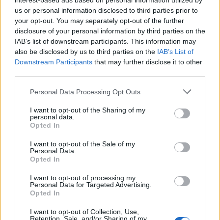
interest-based ads based on personal information utilized by
su dati concreti e trend di mercato. Se stai
us or personal information disclosed to third parties prior to
your opt-out. You may separately opt-out of the further
considerando di entrare in questo mondo, fai
disclosure of your personal information by third parties on the
sempre le tue ricerche e non esitare a chiedere
IAB’s list of downstream participants. This information may
consiglio a esperti del settore. Ricorda: il mercato
also be disclosed by us to third parties on the
IAB’s List of
Downstream Participants
that may further disclose it to other
offre opportunità, ma anche rischi. D’altronde, chi
third parties.
non rischia non rosica, giusto? E tu, sei pronto a
Please note that this website/app uses one or more Google
Personal Data Processing Opt Outs
scoprire se Crypto.com Coin può essere la tua
services and may gather and store information including but
prossima mossa vincente?
not limited to your visit or usage behaviour. You may click to
I want to opt-out of the Sharing of my
personal data.
grant or deny consent to Google and its third-party tags to
Opted In
use your data for below specified purposes in below Google
consent section.
I want to opt-out of the Sale of my
AUTORE
Personal Data.
AiAdhubMedia
Opted In
I want to opt-out of processing my
Personal Data for Targeted Advertising.
Opted In
I want to opt-out of Collection, Use,
Retention, Sale, and/or Sharing of my