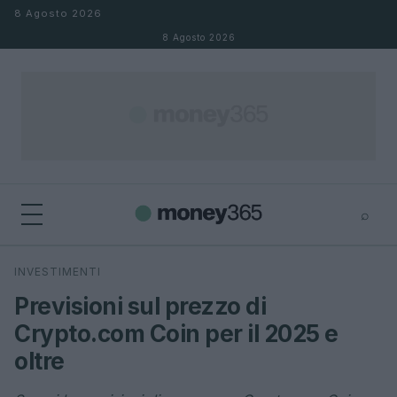
Salta al contenuto
8 Agosto 2026
8 Agosto 2026
⌕
×
⌕
INVESTIMENTI
Cerca
Previsioni sul prezzo di
Crypto.com Coin per il 2025 e
oltre