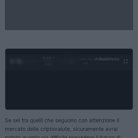
0:06 /
Ad
hub
Media
POWERED
1
/
4
1:21
BY
Se sei tra quelli che seguono con attenzione il
mercato delle criptovalute, sicuramente avrai
notato quanto sia difficile prevedere il futuro di