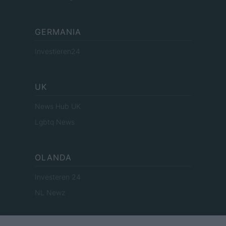
GERMANIA
Investieren24
UK
News Hub UK
Lgbtq News
OLANDA
Investeren 24
NL Newz