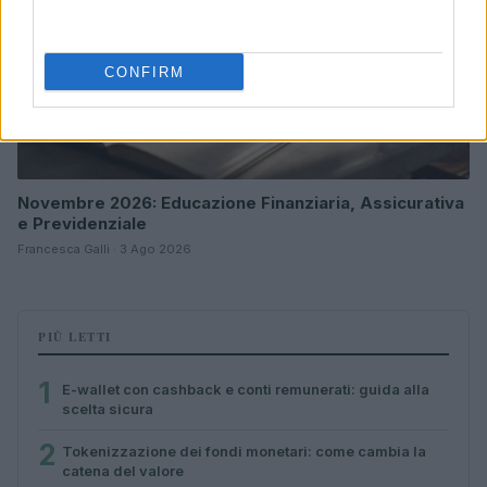
CONFIRM
Novembre 2026: Educazione Finanziaria, Assicurativa
e Previdenziale
Francesca Galli · 3 Ago 2026
PIÙ LETTI
1
E-wallet con cashback e conti remunerati: guida alla
scelta sicura
2
Tokenizzazione dei fondi monetari: come cambia la
catena del valore