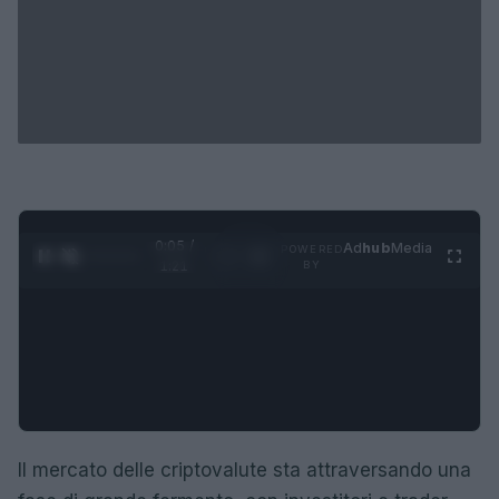
0:05 /
Ad
hub
Media
POWERED
1
/
4
1:21
BY
Il mercato delle criptovalute sta attraversando una