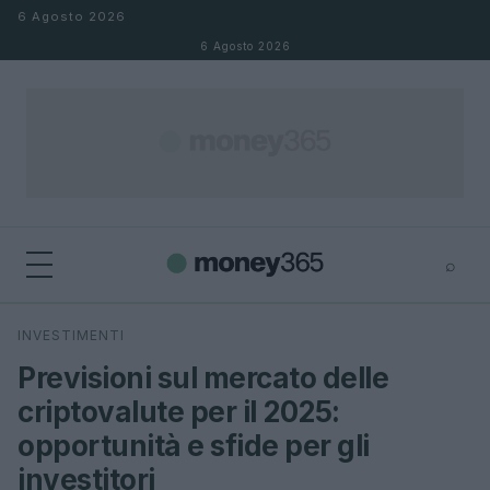
Salta al contenuto
6 Agosto 2026
6 Agosto 2026
⌕
×
⌕
INVESTIMENTI
Cerca
Previsioni sul mercato delle
criptovalute per il 2025:
opportunità e sfide per gli
investitori