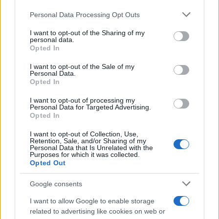
Continua a leggere
Please note that this website/app uses one or more Google
Personal Data Processing Opt Outs
services and may gather and store information including but
not limited to your visit or usage behaviour. You may click to
I want to opt-out of the Sharing of my
INVESTIMENTI
personal data.
grant or deny consent to Google and its third-party tags to
Opted In
use your data for below specified purposes in below Google
consent section.
I want to opt-out of the Sale of my
Personal Data.
Opted In
I want to opt-out of processing my
Personal Data for Targeted Advertising.
Opted In
I want to opt-out of Collection, Use,
Retention, Sale, and/or Sharing of my
Personal Data that Is Unrelated with the
Purposes for which it was collected.
Opted Out
E-wallet con cashback e conti remunerati: guida alla
scelta sicura
Google consents
Niccolò Conforti · 3 Ago 2026
I want to allow Google to enable storage
related to advertising like cookies on web or
INVESTIMENTI