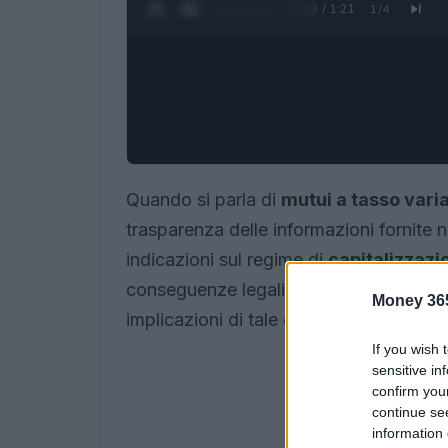
0:05 / 1:21
1
/
4
Quando si parla di
mutui a tasso varia
trasparenza delle informazioni fornite ne
indicazioni sul regime di
capitalizzazi
conseguenze legali e economiche per i 
Money 36
implicazioni di tale omissione, basando
If you wish 
sensitive in
confirm you
continue se
information 