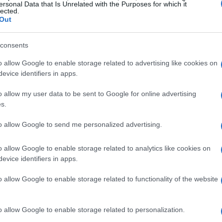
ersonal Data that Is Unrelated with the Purposes for which it
lected.
 modo da garantire la massima trasparenza.
Out
icazione
consents
 regime di capitalizzazione non solo rappresenta
o allow Google to enable storage related to advertising like cookies on
evice identifiers in apps.
he portare alla
nullità parziale
del contratto.
n è in grado di valutare correttamente l’effettivo
o allow my user data to be sent to Google for online advertising
s.
rontare diverse offerte diventa così
 consumatore di fare scelte informate.
to allow Google to send me personalized advertising.
e
o allow Google to enable storage related to analytics like cookies on
evice identifiers in apps.
siderato nullo per violazione delle norme di
o allow Google to enable storage related to functionality of the website
 sostitutivo, come indicato nell’
articolo 117,
nifica che, in assenza di un accordo chiaro, il
o allow Google to enable storage related to personalization.
lcolato secondo il regime di capitalizzazione