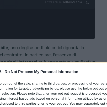
Ad
hub
Media
POWERED BY
bile
, uno degli aspetti più critici riguarda la
l contratto. In particolare, l’assenza di
one degli interessi
può comportare significative
mutuatari. Questo articolo esplorerà le
5 -
Do Not Process My Personal Information
si sulle normative vigenti e su recenti sentenze.
to opt-out of the sale, sharing to third parties, or processing of your per
formation for targeted advertising by us, please use the below opt-out s
r selection. Please note that after your opt-out request is processed y
eing interest-based ads based on personal information utilized by us or
disclosed to third parties prior to your opt-out. You may separately opt-