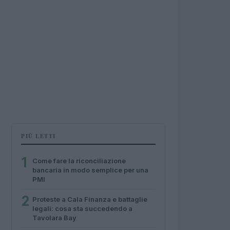
PIÙ LETTI
1
Come fare la riconciliazione
bancaria in modo semplice per una
PMI
2
Proteste a Cala Finanza e battaglie
legali: cosa sta succedendo a
Tavolara Bay