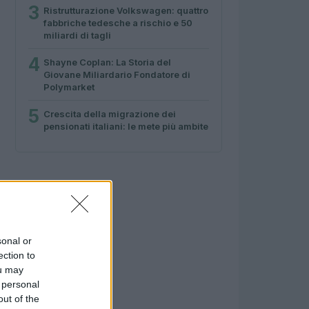
3
Ristrutturazione Volkswagen: quattro
fabbriche tedesche a rischio e 50
miliardi di tagli
4
Shayne Coplan: La Storia del
Giovane Miliardario Fondatore di
Polymarket
5
Crescita della migrazione dei
pensionati italiani: le mete più ambite
sonal or
ection to
ou may
 personal
out of the