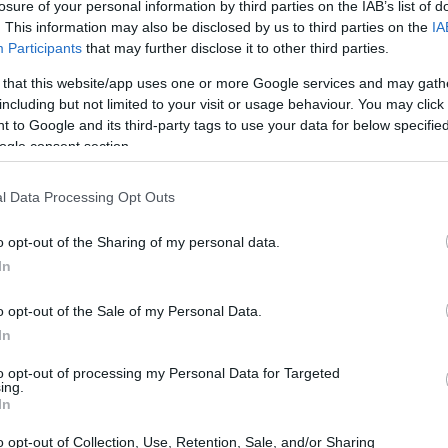
losure of your personal information by third parties on the IAB’s list of
. This information may also be disclosed by us to third parties on the
IA
Participants
that may further disclose it to other third parties.
 that this website/app uses one or more Google services and may gath
including but not limited to your visit or usage behaviour. You may click 
 to Google and its third-party tags to use your data for below specifi
ogle consent section.
l Data Processing Opt Outs
o opt-out of the Sharing of my personal data.
In
zzazione negli accordi di mutuo
o opt-out of the Sale of my Personal Data.
In
e
semplice
o
composto
, e la scelta di uno
to opt-out of processing my Personal Data for Targeted
nte sull’ammontare finale degli interessi dovuti
ing.
In
 particolare l’
articolo 117, comma 4
, del Testo
tutte le condizioni economiche devono essere
o opt-out of Collection, Use, Retention, Sale, and/or Sharing