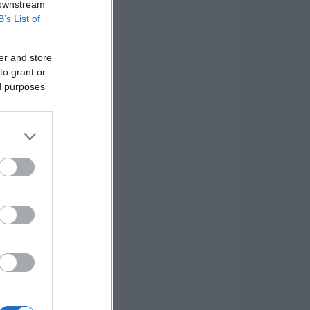
 downstream
B’s List of
er and store
to grant or
ed purposes