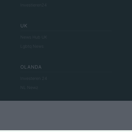
Investieren24
UK
News Hub UK
Lgbtq News
OLANDA
Investeren 24
NL Newz