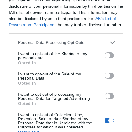
disclosure of your personal information by third parties on the
IAB’s list of downstream participants. This information may
also be disclosed by us to third parties on the
IAB’s List of
Downstream Participants
that may further disclose it to other
third parties.
Please note that this website/app uses one or more Google
Personal Data Processing Opt Outs
AUTORE
services and may gather and store information including but
AiAdhubMedia
not limited to your visit or usage behaviour. You may click to
I want to opt-out of the Sharing of my
personal data.
grant or deny consent to Google and its third-party tags to
Opted In
use your data for below specified purposes in below Google
consent section.
I want to opt-out of the Sale of my
Personal Data.
Opted In
I want to opt-out of processing my
Personal Data for Targeted Advertising.
Opted In
I want to opt-out of Collection, Use,
Retention, Sale, and/or Sharing of my
Personal Data that Is Unrelated with the
Purposes for which it was collected.
Opted Out