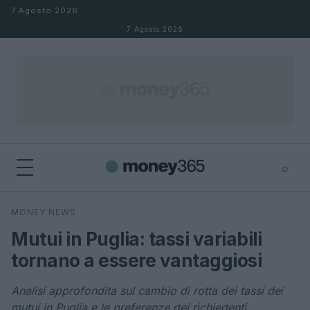
Salta al contenuto
7 Agosto 2026
7 Agosto 2026
⌕
×
⌕
MONEY NEWS
Cerca
Mutui in Puglia: tassi variabili
tornano a essere vantaggiosi
Analisi approfondita sul cambio di rotta dei tassi dei
mutui in Puglia e le preferenze dei richiedenti.