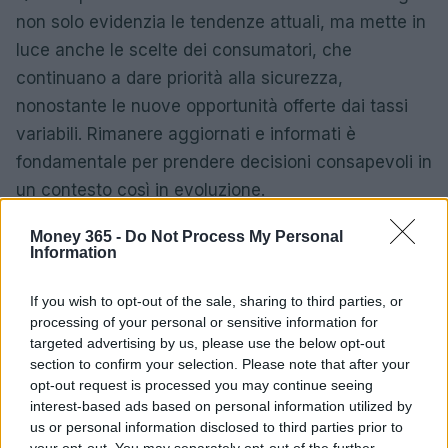
non solo evidenzia le tendenze attuali, ma mette in
luce anche le scelte dei consumatori, che
continuano a dare priorità alla sicurezza,
nonostante le nuove opportunità offerte dai tassi
variabili. Rimanere aggiornati e informati è
fondamentale per prendere decisioni consapevoli in
un contesto così in evoluzione.
Money 365 -
Do Not Process My Personal
Information
If you wish to opt-out of the sale, sharing to third parties, or
processing of your personal or sensitive information for
targeted advertising by us, please use the below opt-out
section to confirm your selection. Please note that after your
opt-out request is processed you may continue seeing
interest-based ads based on personal information utilized by
us or personal information disclosed to third parties prior to
your opt-out. You may separately opt-out of the further