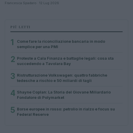
Francesca Spadaro · 12 Lug 2026
PIÙ LETTI
1
Come fare la riconciliazione bancaria in modo
semplice per una PMI
2
Proteste a Cala Finanza e battaglie legali: cosa sta
succedendo a Tavolara Bay
3
Ristrutturazione Volkswagen: quattro fabbriche
tedesche a rischio e 50 miliardi di tagli
4
Shayne Coplan: La Storia del Giovane Miliardario
Fondatore di Polymarket
5
Borse europee in rosso: petrolio in rialzo e focus su
Federal Reserve