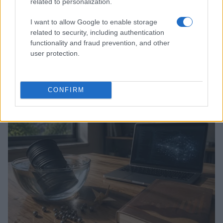
related to personalization.
I want to allow Google to enable storage
related to security, including authentication
functionality and fraud prevention, and other
user protection.
Borse europee in rosso: petrolio in rialzo e focus su
Federal Reserve
Edoardo Vitali · 30 Lug 2026
CONFIRM
MONEY NEWS