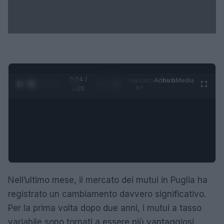
0:05 /
Ad
hub
Media
POWERED
1
/
4
1:20
BY
Nell’ultimo mese, il mercato dei mutui in Puglia ha
registrato un cambiamento davvero significativo.
Per la prima volta dopo due anni, i mutui a tasso
variabile sono tornati a essere più vantaggiosi