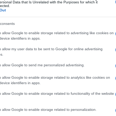
ersonal Data that Is Unrelated with the Purposes for which it
esso la scelta più prudente
lected.
Out
enti finanziari suggeriscono la sicurezza del
consents
di rialzi improvvisi dei tassi. Un
mutuo
è un
o allow Google to enable storage related to advertising like cookies on
e oscillazioni dei mercati evita sorprese sul
evice identifiers in apps.
 si risolvesse rapidamente, la
produzione
no impiegare tempo a stabilizzarsi, quindi un
o allow my user data to be sent to Google for online advertising
s.
di inflazione può protrarsi. Perciò, scommettere
ivo non è una strategia priva di rischio.
to allow Google to send me personalized advertising.
o allow Google to enable storage related to analytics like cookies on
 l’Euribor
evice identifiers in apps.
ribor
passa per le aspettative di prezzo
o allow Google to enable storage related to functionality of the website
ati prevedono un aumento dei prezzi al consumo,
iù elevati. Questo effetto può manifestarsi con
o allow Google to enable storage related to personalization.
abile
. In passato si sono avute fasi di forte rialzo