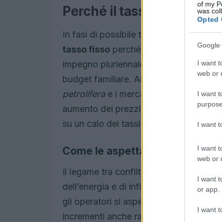
of my P
Perché il tasso fisso è sp
was col
Opted 
In fasi di possibile turbolenza i consul
Google 
tasso fisso
perché protegge dal rischio 
I want t
impegno pluriennale e la protezione dall
web or d
budget familiare. Anche se un conflitto
petrolifera
e i mercati energetici posso
I want t
purpose
aumento dei prezzi e delle aspettative 
su un calo dei tassi nel biennio success
I want 
I want t
Come le aspettative influenzano
web or d
Il legame tra conflitti internazionali e
Eu
I want t
dell’energia e di inflazione. Se i merc
or app.
gli operatori si aspettano anche tassi p
I want t
incrementi anche rapidi del
tasso vari