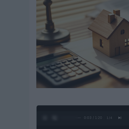
0:05 / 1:20
1
/
4