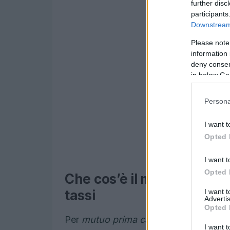
further disc
participants
Downstream 
Please note
information 
deny consent
in below Go
Persona
I want t
Opted 
I want t
Opted 
Che cos’è il mutuo prima 
I want 
tassi
Advertis
Opted 
Per
mutuo prima casa
si intende il fi
I want t