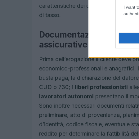
caratteristiche dei due tipi, introducen
I want t
authenti
di tasso.
Documentazione richiesta
assicurative
Prima dell’erogazione il cliente deve p
economico-professionali e anagrafici. 
busta paga, la dichiarazione del datore 
CUD o 730; i
liberi professionisti
alle
lavoratori autonomi
presentano il mod
Sono inoltre necessari documenti relati
preliminare, atto di provenienza, plani
d’identità, codice fiscale, eventuale sta
reddito per determinare la fattibilità de