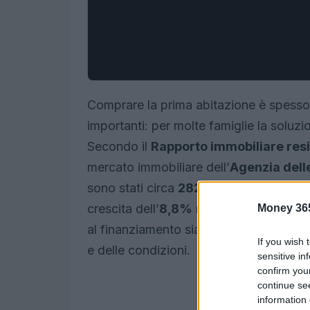
Comprare la prima abitazione è spesso il
importanti: per molte famiglie la soluz
Secondo il
Rapporto immobiliare res
mercato immobiliare dell’
Agenzia dell
sono stati circa
282mila
gli acquisti e
crescita dell’
8,8%
rispetto all’anno pr
Money 36
al finanziamento sia una scelta diffusa 
If you wish 
e delle condizioni.
sensitive in
confirm you
continue se
information 