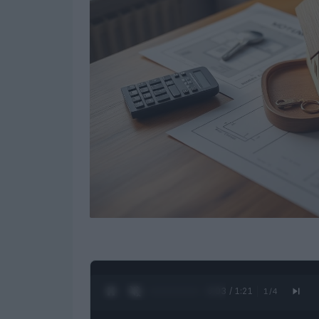
0:05 / 1:21
1
/
4