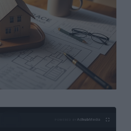
Ad
hub
Media
POWERED BY