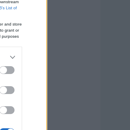
 downstream
B’s List of
er and store
to grant or
ed purposes