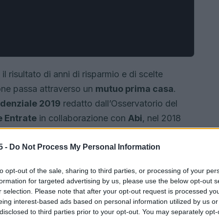
 risultato di anni di risparmio e di scelte
ione passa attraverso un
mutuo prima casa
.
idenziale 2019
redatto dall’Osservatorio del
e Entrate
in collaborazione con
Abi
, nel 2018
ffettuati con un mutuo ipotecario, con una
ecedente. Questo dato conferma come il ricorso
5 -
Do Not Process My Personal Information
e che richiede una valutazione attenta dei costi
to opt-out of the sale, sharing to third parties, or processing of your per
formation for targeted advertising by us, please use the below opt-out s
r selection. Please note that after your opt-out request is processed y
eing interest-based ads based on personal information utilized by us or
disclosed to third parties prior to your opt-out. You may separately opt-