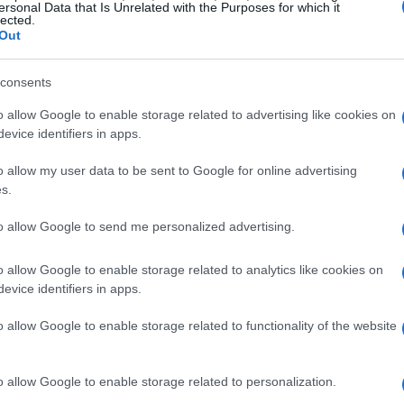
rincipale. Le banche possono finanziare l’intero
ersonal Data that Is Unrelated with the Purposes for which it
lected.
mutui 100%
, oppure solo una parte,
Out
o al compratore il restante
20%
. Tra gli aspetti
consents
, il
tasso di interesse
e la
garanzia ipotecaria
.
o allow Google to enable storage related to advertising like cookies on
il primo mantiene la rata invariata per tutta la vita
evice identifiers in apps.
to in base all’andamento del mercato. Scegliere
rapporto la
certezza della spesa
con la
o allow my user data to be sent to Google for online advertising
s.
endono.
to allow Google to send me personalized advertising.
e limiti
o allow Google to enable storage related to analytics like cookies on
ce pianificare il bilancio familiare senza
evice identifiers in apps.
tare più costoso quando i tassi di riferimento sono
o allow Google to enable storage related to functionality of the website
idurre la rata in presenza di andamenti
ento
che richiedono una capacità di sostenere
o allow Google to enable storage related to personalization.
i misti o con cap permettono di combinare