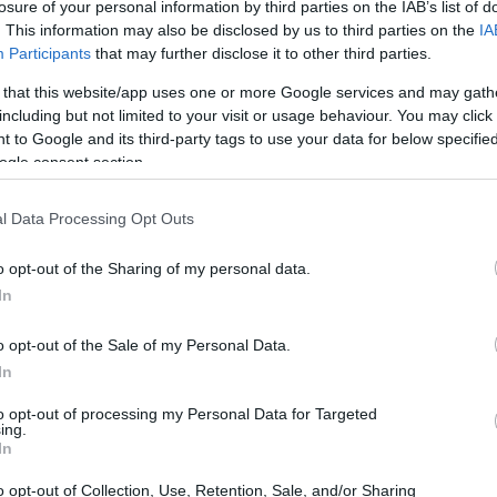
losure of your personal information by third parties on the IAB’s list of
. This information may also be disclosed by us to third parties on the
IA
Participants
that may further disclose it to other third parties.
 that this website/app uses one or more Google services and may gath
including but not limited to your visit or usage behaviour. You may click 
 to Google and its third-party tags to use your data for below specifi
ogle consent section.
l Data Processing Opt Outs
o opt-out of the Sharing of my personal data.
In
o opt-out of the Sale of my Personal Data.
In
casa e come si strutturano i
to opt-out of processing my Personal Data for Targeted
ing.
In
nanziamento concesso a chi intende acquistare
o opt-out of Collection, Use, Retention, Sale, and/or Sharing