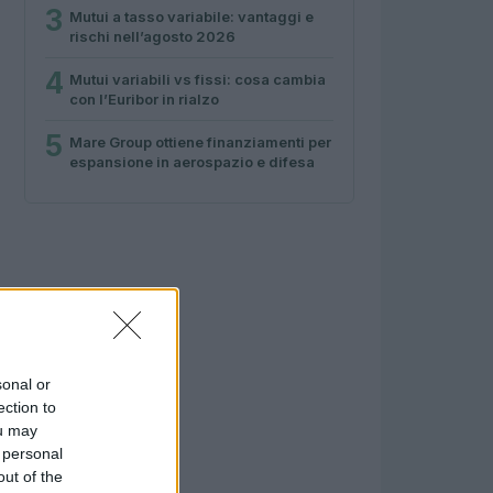
3
Mutui a tasso variabile: vantaggi e
rischi nell’agosto 2026
4
Mutui variabili vs fissi: cosa cambia
con l’Euribor in rialzo
5
Mare Group ottiene finanziamenti per
espansione in aerospazio e difesa
sonal or
ection to
ou may
 personal
out of the