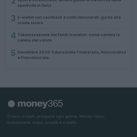
2
sportività in Italia
3
E-wallet con cashback e conti remunerati: guida alla
scelta sicura
4
Tokenizzazione dei fondi monetari: come cambia la
catena del valore
5
Novembre 2026: Educazione Finanziaria, Assicurativa
e Previdenziale
Cresci, investi, prospera ogni giorno. Money news,
investimenti, mutui, prestiti e credito.