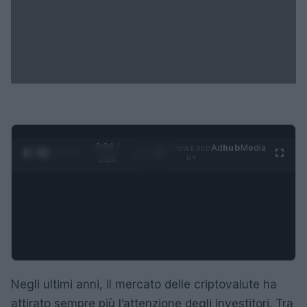
0:05 /
Ad
hub
Media
POWERED
1
/
4
1:21
BY
Negli ultimi anni, il mercato delle criptovalute ha
attirato sempre più l’attenzione degli investitori. Tra