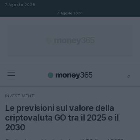
Salta al contenuto
7 Agosto 2026
7 Agosto 2026
⌕
×
⌕
INVESTIMENTI
Cerca
Le previsioni sul valore della
criptovaluta GO tra il 2025 e il
2030