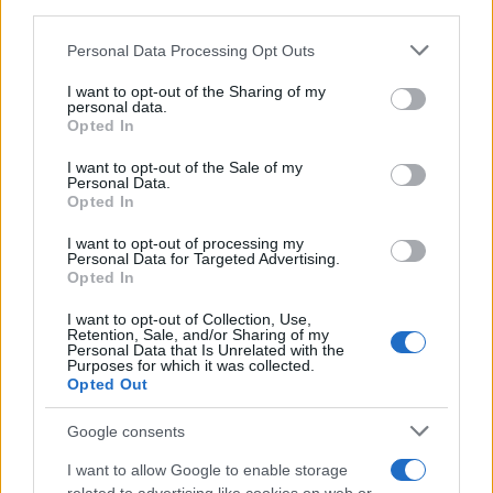
third parties.
Please note that this website/app uses one or more Google
Personal Data Processing Opt Outs
Continua a leggere
services and may gather and store information including but
not limited to your visit or usage behaviour. You may click to
I want to opt-out of the Sharing of my
personal data.
grant or deny consent to Google and its third-party tags to
INVESTIMENTI
Opted In
use your data for below specified purposes in below Google
consent section.
I want to opt-out of the Sale of my
Personal Data.
Opted In
I want to opt-out of processing my
Personal Data for Targeted Advertising.
Opted In
I want to opt-out of Collection, Use,
Retention, Sale, and/or Sharing of my
Personal Data that Is Unrelated with the
Purposes for which it was collected.
Opted Out
Crypto lending: come funziona, rischi chiave e regole
Google consents
UE per utenti retail
I want to allow Google to enable storage
Susanna Riva · 6 Ago 2026