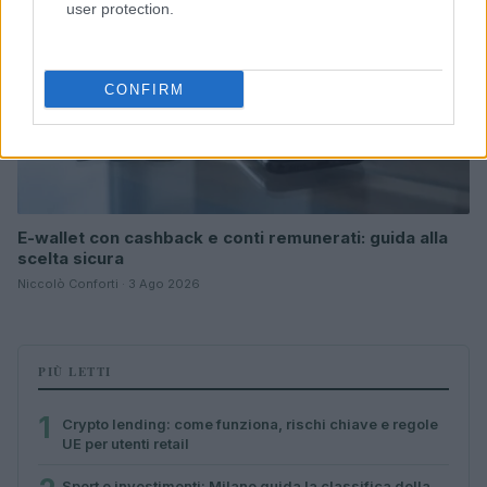
user protection.
CONFIRM
E-wallet con cashback e conti remunerati: guida alla
scelta sicura
Niccolò Conforti · 3 Ago 2026
PIÙ LETTI
1
Crypto lending: come funziona, rischi chiave e regole
UE per utenti retail
Sport e investimenti: Milano guida la classifica della