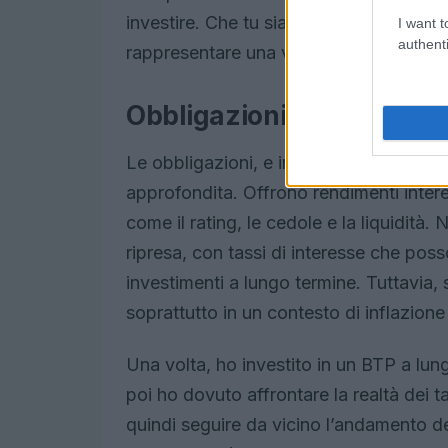
investire. Che tu sia un investitore espe
I want t
authenti
rappresentare una valida opzione per div
Obbligazioni e BTP: un i
Le obbligazioni, e in particolare i BTP,
approfondita. Offrono rendimenti inter
come il rating, le cedole e la liquidità
ripresa, con tassi di interesse che poss
investimenti a lungo termine. Tuttavia, 
soprattutto in un contesto di inflazione
Una volta, ho investito in un BTP a lu
poi ho dovuto affrontare la realtà dei 
quindi seguire da vicino l’andamento de