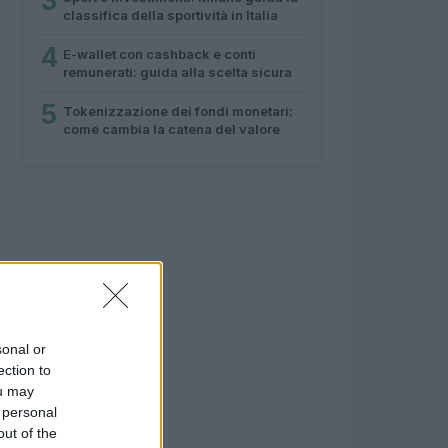
3
classifica della sportività in Italia
4
E-wallet con cashback e conti
remunerati: guida alla scelta sicura
5
Tokenizzazione dei fondi monetari:
come cambia la catena del valore
sonal or
ection to
ou may
 personal
out of the