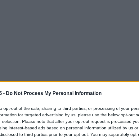
e sicura
5 -
Do Not Process My Personal Information
ntare un’opzione piuttosto sicura per coloro che
sparmi senza esporsi a rischi eccessivi. Nel
to opt-out of the sale, sharing to third parties, or processing of your per
formation for targeted advertising by us, please use the below opt-out s
si di interesse competitivi, sia per i conti liberi
r selection. Please note that after your opt-out request is processed y
ere? I conti deposito liberi consentono di
eing interest-based ads based on personal information utilized by us or
disclosed to third parties prior to your opt-out. You may separately opt-
dera, mentre quelli vincolati offrono rendimenti