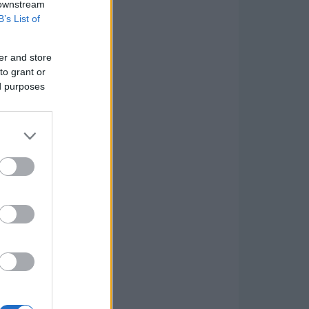
 downstream
B’s List of
er and store
to grant or
ed purposes