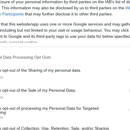
losure of your personal information by third parties on the IAB’s list of
poranea al prelievo.
. This information may also be disclosed by us to third parties on the
IA
Participants
that may further disclose it to other third parties.
erto il mio primo conto deposito. Ero un po’
 that this website/app uses one or more Google services and may gath
he i miei risparmi stavano crescendo senza troppi
including but not limited to your visit or usage behaviour. You may click 
 to Google and its third-party tags to use your data for below specifi
si d’interesse che iniziano a risalire, potrebbe
ogle consent section.
re questa opzione. Le banche online, in
teressanti che meritano attenzione.
l Data Processing Opt Outs
o opt-out of the Sharing of my personal data.
un classico intramontabile
In
in considerazione sono i buoni fruttiferi postali.
o opt-out of the Sale of my Personal Data.
ne, offrono rendimenti garantiti e la sicurezza di
In
 2025, i tassi di interesse sono stati rivisti, e ci
to opt-out of processing my Personal Data for Targeted
ing.
on le sue caratteristiche. È importante informarsi
In
i sottoscrizione.
o opt-out of Collection, Use, Retention, Sale, and/or Sharing