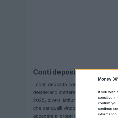
Conti deposito: un’opzion
Money 36
I conti deposito continuano a rapprese
desiderano mettere al sicuro i propri ri
If you wish 
sensitive in
2025, diversi istituti bancari offrono tas
confirm you
che per quelli vincolati. Ma cosa scegli
continue se
information 
accedere ai propri fondi quando si desi