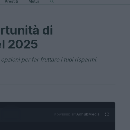
Prestiti
Mutui
rtunità di
el 2025
opzioni per far fruttare i tuoi risparmi.
Ad
hub
Media
POWERED BY