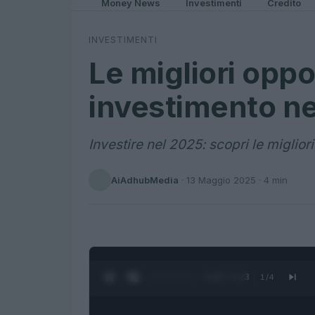
Money News
Investimenti
Credito
INVESTIMENTI
Le migliori oppo
investimento n
Investire nel 2025: scopri le migliori 
AiAdhubMedia
·
13 Maggio 2025
· 4 min
0:05 / 1:23
1
/
4