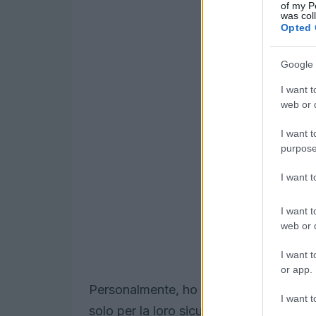
of my P
was col
Opted 
Google 
I want t
web or d
I want t
purpose
I want 
I want t
web or d
I want t
or app.
Personalmente, ho sempre trovato i buon
I want t
solo per la loro sicurezza, ma anche per