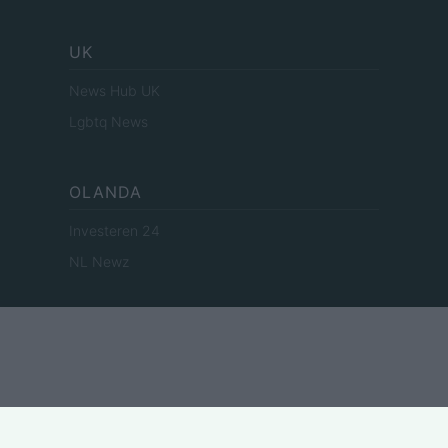
UK
News Hub UK
Lgbtq News
OLANDA
Investeren 24
NL Newz