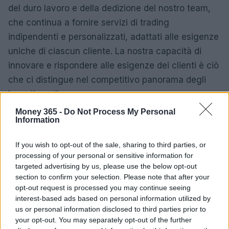
del duro lavoro e della dedizione del nostro team,
che continua a fornire servizi di trading
indipendenti e personalizzati, adattati alle esigenze
uniche di ciascun cliente. La nostra capacità di
innovare e rispondere alle esigenze dei clienti è ciò
che ci distingue nel competitivo panorama degli
investimenti.
Money 365 -
Do Not Process My Personal
Information
If you wish to opt-out of the sale, sharing to third parties, or
processing of your personal or sensitive information for
targeted advertising by us, please use the below opt-out
section to confirm your selection. Please note that after your
opt-out request is processed you may continue seeing
interest-based ads based on personal information utilized by
us or personal information disclosed to third parties prior to
your opt-out. You may separately opt-out of the further