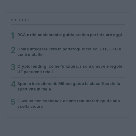
PIÙ LETTI
1
DCA e ribilanciamento: guida pratica per iniziare oggi
2
Come integrare l’oro in portafoglio: fisico, ETF, ETC e
conti metallo
3
Crypto lending: come funziona, rischi chiave e regole
UE per utenti retail
4
Sport e investimenti: Milano guida la classifica della
sportività in Italia
5
E-wallet con cashback e conti remunerati: guida alla
scelta sicura