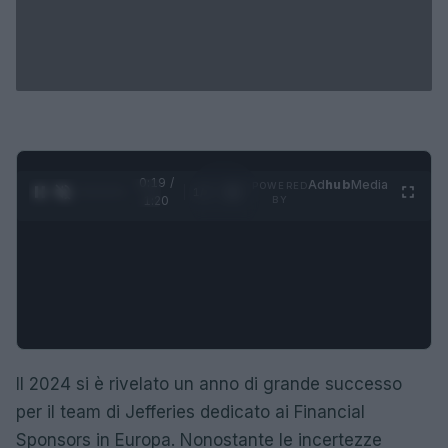
0:20 /
Ad
hub
Media
POWERED
1
/
4
1:20
BY
Il 2024 si è rivelato un anno di grande successo
per il team di Jefferies dedicato ai Financial
Sponsors in Europa. Nonostante le incertezze