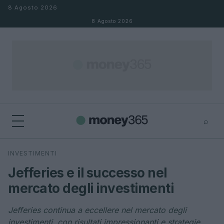
Salta al contenuto
8 Agosto 2026
8 Agosto 2026
⌕
×
⌕
INVESTIMENTI
Cerca
Jefferies e il successo nel
mercato degli investimenti
Jefferies continua a eccellere nel mercato degli
investimenti, con risultati impressionanti e strategie