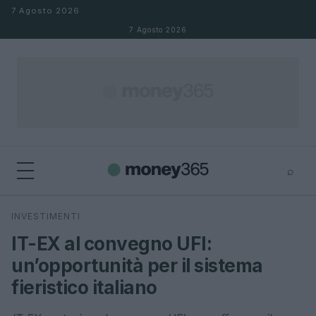
Salta al contenuto
7 Agosto 2026
7 Agosto 2026
⌕
×
⌕
INVESTIMENTI
Cerca
IT-EX al convegno UFI:
un’opportunità per il sistema
fieristico italiano