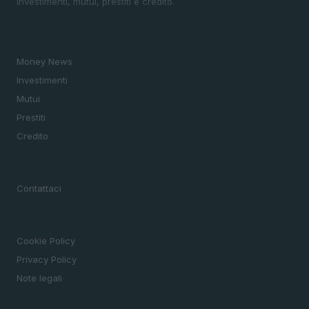
investimenti, mutui, prestiti e credito.
SEZIONI
Money News
Investimenti
Mutui
Prestiti
Credito
MAGAZINE
Contattaci
LEGALE
Cookie Policy
Privacy Policy
Note legali