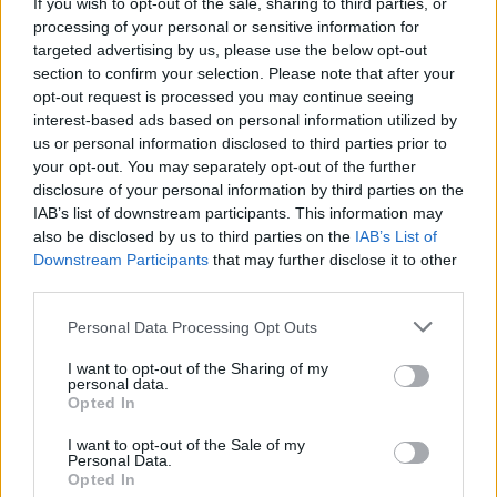
If you wish to opt-out of the sale, sharing to third parties, or
In attesa del convegno, si segnalano alcuni eventi
processing of your personal or sensitive information for
di grande interesse per il settore. ISSA Pulire 2025,
targeted advertising by us, please use the below opt-out
section to confirm your selection. Please note that after your
la fiera internazionale dedicata ai professionisti del
opt-out request is processed you may continue seeing
cleaning e della sanificazione, tornerà a
interest-based ads based on personal information utilized by
Fieramilano dal 27 al 29 maggio, mentre
us or personal information disclosed to third parties prior to
your opt-out. You may separately opt-out of the further
INTRALOGISTICA ITALIA, unico evento in Italia
disclosure of your personal information by third parties on the
interamente dedicato al settore, si svolgerà dal 27
IAB’s list of downstream participants. This information may
al 30 maggio 2025 nei padiglioni 6 e 10 di Fiera
also be disclosed by us to third parties on the
IAB’s List of
Downstream Participants
that may further disclose it to other
Milano Rho. Non da meno, Print4All, manifestazione
third parties.
di riferimento per il settore del printing e del
Please note that this website/app uses one or more Google
converting, ha programmato il suo ritorno a breve,
Personal Data Processing Opt Outs
services and may gather and store information including but
insieme alla nuova edizione di Pharmintech, in
not limited to your visit or usage behaviour. You may click to
I want to opt-out of the Sharing of my
personal data.
programma anch’essa dal 27 al 30 maggio 2025 a
grant or deny consent to Google and its third-party tags to
Opted In
use your data for below specified purposes in below Google
Fiera Milano – Rho.
consent section.
I want to opt-out of the Sale of my
Personal Data.
Opted In