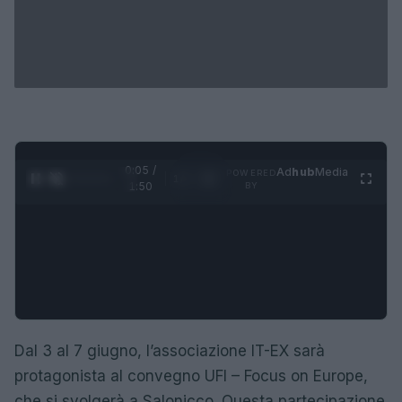
0:06 /
Ad
hub
Media
POWERED
1
/
4
1:50
BY
Dal 3 al 7 giugno, l’associazione IT-EX sarà
protagonista al convegno UFI – Focus on Europe,
che si svolgerà a Salonicco. Questa partecipazione