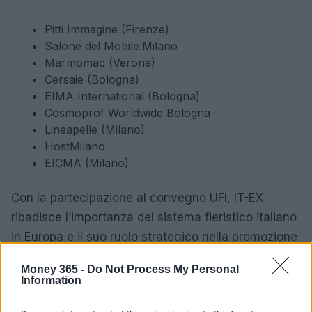
Pitti Immagine (Firenze)
Salone del Mobile.Milano
Marmomac (Verona)
Cersaie (Bologna)
EIMA International (Bologna)
Cosmoprof Worldwide Bologna
Lineapelle (Milano)
HostMilano
EICMA (Milano)
Con la partecipazione al convegno UFI, IT-EX
ribadisce l’importanza del sistema fieristico italiano
in Europa e il suo ruolo strategico nella promozione
dell’industria nazionale nel mondo.
Money 365 -
Do Not Process My Personal
Information
Prossimi eventi fieristici