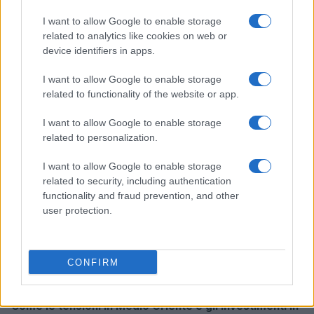
I want to allow Google to enable storage
related to analytics like cookies on web or
Borse europee in rosso: petrolio in rialzo e focus su
device identifiers in apps.
Federal Reserve
I want to allow Google to enable storage
Edoardo Vitali · 30 Lug 2026
related to functionality of the website or app.
MONEY NEWS
I want to allow Google to enable storage
related to personalization.
I want to allow Google to enable storage
related to security, including authentication
functionality and fraud prevention, and other
user protection.
CONFIRM
Come le tensioni in Medio Oriente e gli investimenti in