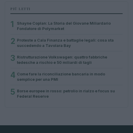
PIÙ LETTI
1
Shayne Coplan: La Storia del Giovane Miliardario
Fondatore di Polymarket
2
Proteste a Cala Finanza e battaglie legali: cosa sta
succedendo a Tavolara Bay
3
Ristrutturazione Volkswagen: quattro fabbriche
tedesche a rischio e 50 miliardi di tagli
4
Come fare la riconciliazione bancaria in modo
semplice per una PMI
5
Borse europee in rosso: petrolio in rialzo e focus su
Federal Reserve