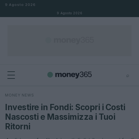
Salta al contenuto
9 Agosto 2026
9 Agosto 2026
⌕
×
⌕
MONEY NEWS
Cerca
Investire in Fondi: Scopri i Costi
Nascosti e Massimizza i Tuoi
Ritorni