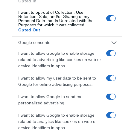
Continua a leggere
Opted In
I want to opt-out of Collection, Use,
Retention, Sale, and/or Sharing of my
MONEY NEWS
Personal Data that Is Unrelated with the
Purposes for which it was collected.
Opted Out
Google consents
I want to allow Google to enable storage
related to advertising like cookies on web or
device identifiers in apps.
I want to allow my user data to be sent to
Google for online advertising purposes.
I want to allow Google to send me
Borse europee in rosso: petrolio in rialzo e focus su
personalized advertising.
Federal Reserve
Edoardo Vitali · 30 Lug 2026
I want to allow Google to enable storage
related to analytics like cookies on web or
MONEY NEWS
device identifiers in apps.