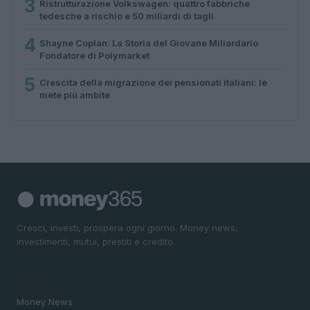
3
Ristrutturazione Volkswagen: quattro fabbriche
tedesche a rischio e 50 miliardi di tagli
4
Shayne Coplan: La Storia del Giovane Miliardario
Fondatore di Polymarket
5
Crescita della migrazione dei pensionati italiani: le
mete più ambite
Cresci, investi, prospera ogni giorno. Money news,
investimenti, mutui, prestiti e credito.
SEZIONI
Money News