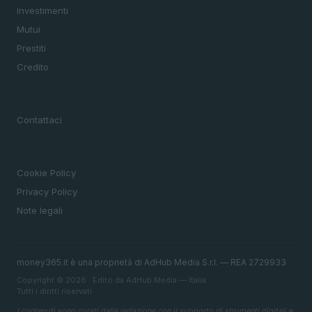
Investimenti
Mutui
Prestiti
Credito
MAGAZINE
Contattaci
LEGALE
Cookie Policy
Privacy Policy
Note legali
money365.it è una proprietà di AdHub Media S.r.l. — REA 2729933
Copyright © 2026 · Edito da AdHub Media — Italia
Tutti i diritti riservati
I contenuti sono curati dalla redazione con il supporto di strumenti digitali e