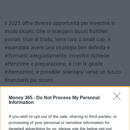
Il 2025 offre diverse opportunità per investire in
modo sicuro. Che si scelgano buoni fruttiferi
postali, titoli di Stato, terre rare o small cap, è
essenziale avere una strategia ben definita e
informarsi adeguatamente. Investire richiede
attenzione e preparazione, e con le giuste
informazioni, è possibile orientarsi verso un futuro
finanziario più sicuro.
Money 365 -
Do Not Process My Personal
Information
AUTORE
AiAdhubMedia
If you wish to opt-out of the sale, sharing to third parties, or
processing of your personal or sensitive information for
targeted advertising by us, please use the below opt-out