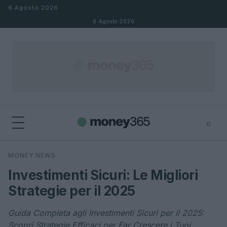
Salta al contenuto
6 Agosto 2026
6 Agosto 2026
⌕
×
⌕
MONEY NEWS
Cerca
Investimenti Sicuri: Le Migliori
Strategie per il 2025
Guida Completa agli Investimenti Sicuri per il 2025:
Scopri Strategie Efficaci per Far Crescere i Tuoi