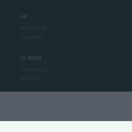
UK
News Hub UK
Lgbtq News
OLANDA
Investeren 24
NL Newz