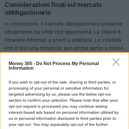
Considerazioni finali sul mercato
obbligazionario
In conclusione, il mercato obbligazionario presenta
attualmente sia sfide che opportunità. La chiave è
rimanere informati e pronti a adattarsi. La volatilità
non è solo una minaccia; può anche aprire a nuove
possibilità di investimento. Mantenere un approccio
Money 365 -
Do Not Process My Personal
flessibile e una strategia diversificata potrebbe
Information
rivelarsi vincente nel lungo periodo. E chi lo sa,
magari tra qualche anno ricorderemo questo
If you wish to opt-out of the sale, sharing to third parties, or
periodo come un’opportunità persa per chi non ha
processing of your personal or sensitive information for
targeted advertising by us, please use the below opt-out
saputo cogliere il momento giusto.
section to confirm your selection. Please note that after your
opt-out request is processed you may continue seeing
Rimanere aggiornati e fare scelte consapevoli è
interest-based ads based on personal information utilized by
essenziale per navigare in questo mare in
us or personal information disclosed to third parties prior to
your opt-out. You may separately opt-out of the further
tempesta. Che si tratti di Btp, Cct o Bot, ogni