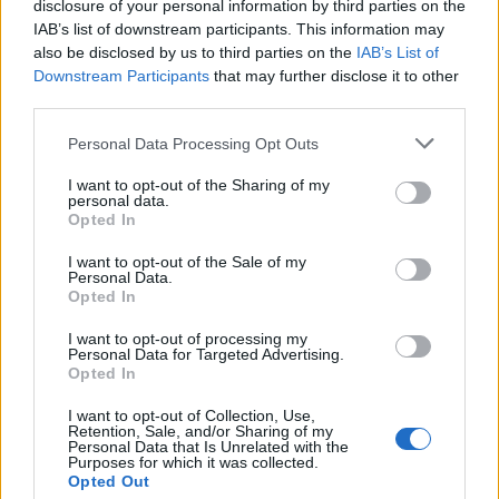
disclosure of your personal information by third parties on the
strumento ha il suo posto nel portafoglio di un
IAB’s list of downstream participants. This information may
investitore saggio.
also be disclosed by us to third parties on the
IAB’s List of
Downstream Participants
that may further disclose it to other
third parties.
Please note that this website/app uses one or more Google
Personal Data Processing Opt Outs
AUTORE
services and may gather and store information including but
AiAdhubMedia
not limited to your visit or usage behaviour. You may click to
I want to opt-out of the Sharing of my
personal data.
grant or deny consent to Google and its third-party tags to
Opted In
use your data for below specified purposes in below Google
consent section.
I want to opt-out of the Sale of my
Personal Data.
Opted In
I want to opt-out of processing my
Personal Data for Targeted Advertising.
Opted In
I want to opt-out of Collection, Use,
Retention, Sale, and/or Sharing of my
Personal Data that Is Unrelated with the
Purposes for which it was collected.
Opted Out