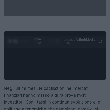
0:05 /
Ad
hub
Media
POWERED
1
/
4
1:50
BY
Negli ultimi mesi, le oscillazioni nei mercati
finanziari hanno messo a dura prova molti
investitori. Con i tassi in continua evoluzione e le
politiche economiche che cambiano, come ci si