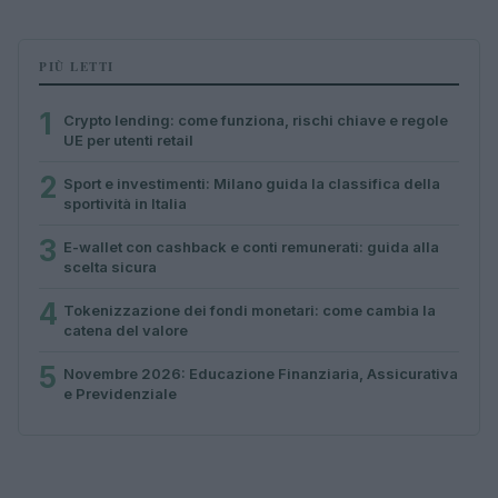
PIÙ LETTI
1
Crypto lending: come funziona, rischi chiave e regole
UE per utenti retail
2
Sport e investimenti: Milano guida la classifica della
sportività in Italia
3
E-wallet con cashback e conti remunerati: guida alla
scelta sicura
4
Tokenizzazione dei fondi monetari: come cambia la
catena del valore
5
Novembre 2026: Educazione Finanziaria, Assicurativa
e Previdenziale