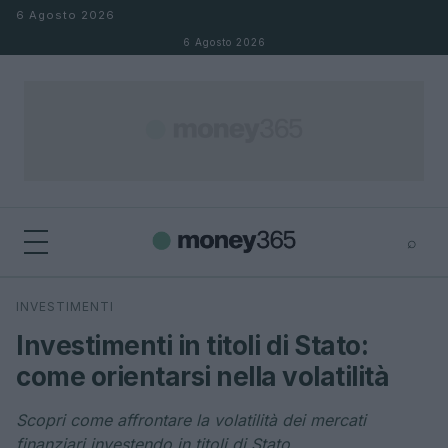
Salta al contenuto
6 Agosto 2026
6 Agosto 2026
⌕
×
⌕
INVESTIMENTI
Cerca
Investimenti in titoli di Stato:
come orientarsi nella volatilità
Scopri come affrontare la volatilità dei mercati
finanziari investendo in titoli di Stato.