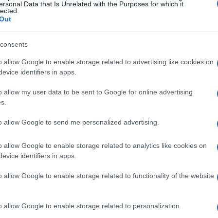
ersonal Data that Is Unrelated with the Purposes for which it
i questo sistema è cruciale. Attraverso il
lected.
Out
eventi economici siano interconnessi,
he le vite personali.
consents
o allow Google to enable storage related to advertising like cookies on
rativa economica
evice identifiers in apps.
nanza sono regolati da
algoritmi complessi
che
o allow my user data to be sent to Google for online advertising
ffettuare previsioni e prendere decisioni
s.
sistemi possono generare risultati imprevisti,
to allow Google to send me personalized advertising.
 loro effetti. Il podcast non si limita a
li ascoltatori a riflettere su come le decisioni
o allow Google to enable storage related to analytics like cookies on
evice identifiers in apps.
 l’economia globale.
o allow Google to enable storage related to functionality of the website
e e la sua visione
o allow Google to enable storage related to personalization.
uido Maria Brera, noto dirigente d’azienda e