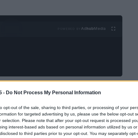
Ad
hub
Media
POWERED BY
esenta come un universo intricato, dove
flussi
5 -
Do Not Process My Personal Information
modi complessi. Il podcast
Black Box
invita a
era
, svelando i meccanismi che governano
to opt-out of the sale, sharing to third parties, or processing of your per
formation for targeted advertising by us, please use the below opt-out s
r selection. Please note that after your opt-out request is processed y
eing interest-based ads based on personal information utilized by us or
disclosed to third parties prior to your opt-out. You may separately opt-