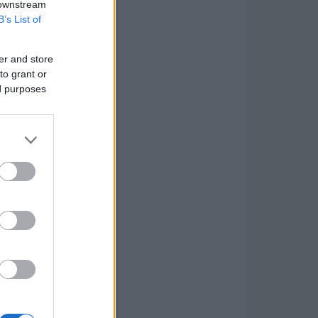
 downstream
B’s List of
er and store
to grant or
ed purposes