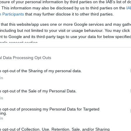
losure of your personal information by third parties on the IAB’s list of
. This information may also be disclosed by us to third parties on the
IA
Participants
that may further disclose it to other third parties.
 that this website/app uses one or more Google services and may gath
including but not limited to your visit or usage behaviour. You may click 
 to Google and its third-party tags to use your data for below specifi
ogle consent section.
l Data Processing Opt Outs
o opt-out of the Sharing of my personal data.
In
o opt-out of the Sale of my Personal Data.
In
finanza
to opt-out of processing my Personal Data for Targeted
ing.
In
ò sembrare distante dalla vita quotidiana, ma in
a esistenza. Dalla
borsa valori
alle transazioni
o opt-out of Collection, Use, Retention, Sale, and/or Sharing