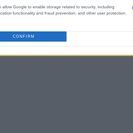
la finanza si unisce alla passione per la
o allow Google to enable storage related to security, including
cation functionality and fraud prevention, and other user protection.
nico sui temi trattati. Brera è co-fondatore di un
 scritto opere che esplorano le dinamiche della
ietà.
CONFIRM