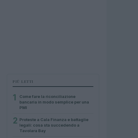
PIÙ LETTI
1
Come fare la riconciliazione
bancaria in modo semplice per una
PMI
2
Proteste a Cala Finanza e battaglie
legali: cosa sta succedendo a
Tavolara Bay