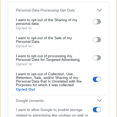
Please note that this website/app uses one or more Google
Personal Data Processing Opt Outs
services and may gather and store information including but
not limited to your visit or usage behaviour. You may click to
I want to opt-out of the Sharing of my
personal data.
grant or deny consent to Google and its third-party tags to
Opted In
use your data for below specified purposes in below Google
consent section.
I want to opt-out of the Sale of my
Personal Data.
Opted In
I want to opt-out of processing my
Personal Data for Targeted Advertising.
Opted In
I want to opt-out of Collection, Use,
Retention, Sale, and/or Sharing of my
Personal Data that Is Unrelated with the
Purposes for which it was collected.
Opted Out
Google consents
I want to allow Google to enable storage
related to advertising like cookies on web or