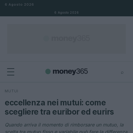
Salta al contenuto
6 Agosto 2026
6 Agosto 2026
⌕
×
⌕
MUTUI
Cerca
eccellenza nei mutui: come
scegliere tra euribor ed eurirs
Quando arriva il momento di rimborsare un mutuo, la
scelta tra mutuo fisso e variabile può fare la differenza