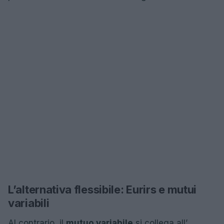
L’alternativa flessibile: Eurirs e mutui
variabili
Al contrario, il
mutuo variabile
si collega all’