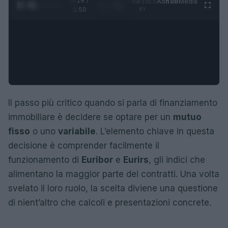
0:19 /
Ad
hub
Media
POWERED
1
/
4
1:50
BY
Il passo più critico quando si parla di finanziamento
immobiliare è decidere se optare per un
mutuo
fisso
o uno
variabile
. L’elemento chiave in questa
decisione è comprender facilmente il
funzionamento di
Euribor
e
Eurirs
, gli indici che
alimentano la maggior parte dei contratti. Una volta
svelato il loro ruolo, la scelta diviene una questione
di nient’altro che calcoli e presentazioni concrete.