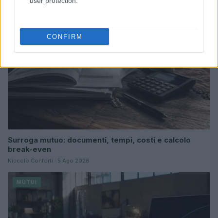
user protection.
MUTUI
CONFIRM
Surroga mutuo: documenti, tempi, costi e calcolo
break-even
Niccolò Conforti · 5 Ago 2026
MUTUI