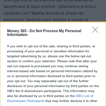
brevi periodi di fluttuazione per potenzialmente
beneficiare di tassi inferiori, l’alternativa a mutuo
variabile con l’
Eurirs
diventa la strada da
percorrere, tenendo però sempre a mente la
sensibilità del mercato contabile e la copertura di
Money 365 -
Do Not Process My Personal
flussi liquidi.
Information
If you wish to opt-out of the sale, sharing to third parties, or
processing of your personal or sensitive information for
AUTORE
targeted advertising by us, please use the below opt-out
Susanna Riva
section to confirm your selection. Please note that after your
Susanna Riva osserva Bologna dalla finestra
opt-out request is processed you may continue seeing
dell’Archivio di Stato dove una volta ha
interest-based ads based on personal information utilized by
passato una settimana a consultare faldoni
us or personal information disclosed to third parties prior to
sulle cooperative cittadine: quel documento
your opt-out. You may separately opt-out of the further
segnò la scelta editoriale di approfondire
disclosure of your personal information by third parties on the
responsabilità istituzionali. Tiene linea critica
IAB’s list of downstream participants. This information may
nella redazione, amante del caffè lungo e del
also be disclosed by us to third parties on the
IAB’s List of
taccuino sempre pieno.
Downstream Participants
that may further disclose it to other
third parties.