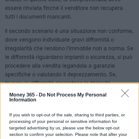
essere rinviata finché il venditore non recupera
tutti i documenti mancanti.
Il secondo scenario è una situazione non conforme,
dove vengono individuate gravi difformità o
irregolarità che rendono l’immobile non a norma. Se
le difformità riguardano impianti o sicurezza, si può
procedere alla vendita legandola a garanzie
specifiche o valutando il deprezzamento. Se,
invece, le difformità riguardano la titolarità
urbanistica o edilizia, il bene è legalmente non
Money 365 -
Do Not Process My Personal
Information
trasferibile e si impone l’abbandono dell’affare.
L’ultimo scenario è una situazione conforme, dove
If you wish to opt-out of the sale, sharing to third parties, or
processing of your personal or sensitive information for
c’è completezza documentale e corretta
targeted advertising by us, please use the below opt-out
corrispondenza tra lo stato di fatto dell’immobile e
section to confirm your selection. Please note that after your