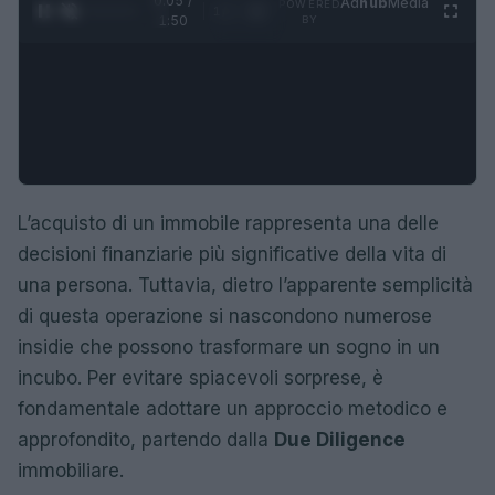
0:06 /
Ad
hub
Media
POWERED
1
/
4
1:50
BY
L’acquisto di un immobile rappresenta una delle
decisioni finanziarie più significative della vita di
una persona. Tuttavia, dietro l’apparente semplicità
di questa operazione si nascondono numerose
insidie che possono trasformare un sogno in un
incubo. Per evitare spiacevoli sorprese, è
fondamentale adottare un approccio metodico e
approfondito, partendo dalla
Due Diligence
immobiliare.