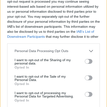
la normativa vigente. In questo caso, si può
opt-out request is processed you may continue seeing
interest-based ads based on personal information utilized by
procedere alla compravendita senza rischi per le
us or personal information disclosed to third parties prior to
parti.
your opt-out. You may separately opt-out of the further
disclosure of your personal information by third parties on the
IAB’s list of downstream participants. This information may
also be disclosed by us to third parties on the
IAB’s List of
AUTORE
Downstream Participants
that may further disclose it to other
Niccolò Conforti
third parties.
Niccolò Conforti ha seguito il lancio di una
Please note that this website/app uses one or more Google
Personal Data Processing Opt Outs
startup napoletana in un incontro al Centro
services and may gather and store information including but
Direzionale, sostenendo una linea editoriale
not limited to your visit or usage behaviour. You may click to
I want to opt-out of the Sharing of my
pro-innovazione nel settore fintech. Analista
personal data.
grant or deny consent to Google and its third-party tags to
fintech, porta un dettaglio biografico:
Opted In
use your data for below specified purposes in below Google
mantiene un registro delle prime pitch a cui ha
consent section.
I want to opt-out of the Sale of my
assistito a Napoli.
Personal Data.
Opted In
I want to opt-out of processing my
Personal Data for Targeted Advertising.
Opted In