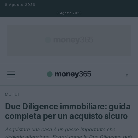
Salta al contenuto
8 Agosto 2026
8 Agosto 2026
⌕
×
⌕
MUTUI
Cerca
Due Diligence immobiliare: guida
completa per un acquisto sicuro
Acquistare una casa è un passo importante che
richiede attenzione. Scopri come la Due Diligence può