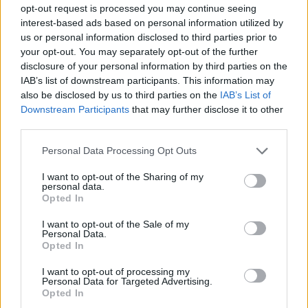
opt-out request is processed you may continue seeing
quadro complessivo di maggiore selettività del
interest-based ads based on personal information utilized by
credito nell’economia reale.
us or personal information disclosed to third parties prior to
your opt-out. You may separately opt-out of the further
disclosure of your personal information by third parties on the
IAB’s list of downstream participants. This information may
AUTORE
also be disclosed by us to third parties on the
IAB’s List of
Francesca Galli
Downstream Participants
that may further disclose it to other
third parties.
Francesca Galli, fiorentina con formazione
bancaria, prese la decisione di cambiare
Please note that this website/app uses one or more Google
Personal Data Processing Opt Outs
carriera dopo un convegno a Palazzo
services and may gather and store information including but
Vecchio: oggi cura analisi di mercati e
not limited to your visit or usage behaviour. You may click to
I want to opt-out of the Sharing of my
colonne su risparmio e investimenti. In
personal data.
grant or deny consent to Google and its third-party tags to
Opted In
redazione propone linee editoriali attente alla
use your data for below specified purposes in below Google
trasparenza e conserva l'agenda del primo
consent section.
I want to opt-out of the Sale of my
impiego in banca.
Personal Data.
Opted In
I want to opt-out of processing my
Personal Data for Targeted Advertising.
Opted In