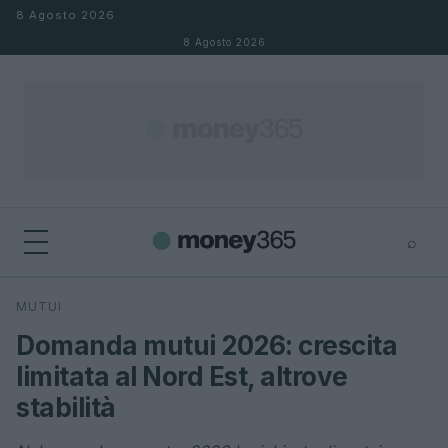
Salta al contenuto
8 Agosto 2026
8 Agosto 2026
⌕
×
⌕
MUTUI
Cerca
Domanda mutui 2026: crescita
limitata al Nord Est, altrove
stabilità