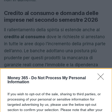
Credito al consumo e domanda delle
imprese nel secondo semestre 2026
Il rallentamento della spinta si estende anche al
credito al consumo
dove le richieste si arrestano
in tutte le aree dopo l’incremento della prima parte
dell’anno. Le banche adottano una postura più
prudente per questi prodotti: la mancanza di
garanzie reali come l’immobile e la dipendenza
dalla capacità reddituale corrente rendono i prestiti
Money 365 -
Do Not Process My Personal
per consumi più sensibili al ritorno di cautela degli
Information
intermediari.
If you wish to opt-out of the sale, sharing to third parties, or
Analogamente, la domanda di finanziamenti da
processing of your personal or sensitive information for
parte delle imprese non prosegue nell’aumento nel
targeted advertising by us, please use the below opt-out
section to confirm your selection. Please note that after your
secondo semestre del 2026, contribuendo a un