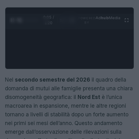
0:05 /
Ad
hub
Media
POWERED
1
/
4
1:20
BY
Nel
secondo semestre del 2026
il quadro della
domanda di mutui alle famiglie presenta una chiara
disomogeneità geografica: il
Nord Est
è l’unica
macroarea in espansione, mentre le altre regioni
tornano a livelli di stabilità dopo un forte aumento
nei primi sei mesi dell’anno. Questo andamento
emerge dall’osservazione delle rilevazioni sulla