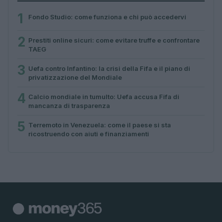
1
Fondo Studio: come funziona e chi può accedervi
2
Prestiti online sicuri: come evitare truffe e confrontare
TAEG
3
Uefa contro Infantino: la crisi della Fifa e il piano di
privatizzazione del Mondiale
4
Calcio mondiale in tumulto: Uefa accusa Fifa di
mancanza di trasparenza
5
Terremoto in Venezuela: come il paese si sta
ricostruendo con aiuti e finanziamenti