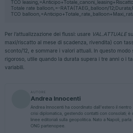
TCO leasing,=Anticipo+Totale_canoni_leasing+Riscatto
Totale rate balloon,=-RATA(TAEG_balloon/12;Durata;
TCO balloon,=Anticipo+Totale_rate_balloon+Maxi_rata
Per l’attualizzazione dei flussi: usare
VAL.ATTUALE
su
maxi/riscatto al mese di scadenza, rivendita) con tass
sconto/12, e sommare i valori attuali. In questo modo 
rigoroso, utile quando la durata supera i tre anni o i 
variabili.
AUTORE
Andrea Innocenti
Andrea Innocenti ha coordinato dall'estero il rientr
crisi diplomatica, gestendo contatti con consolati; è
linee editoriali sulla geopolitica. Nato a Napoli, parl
ONG partenopee.