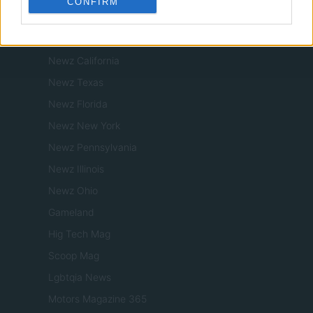
CONFIRM
Newz
Newz US
Newz California
Newz Texas
Newz Florida
Newz New York
Newz Pennsylvania
Newz Illinois
Newz Ohio
Gameland
Hig Tech Mag
Scoop Mag
Lgbtqia News
Motors Magazine 365