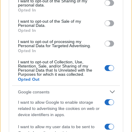
not limited to your visit or usage behaviour. You may click to
I want to opt-out of the Sharing of my
personal data.
World Music
grant or deny consent to Google and its third-party tags to
Opted In
use your data for below specified purposes in below Google
Investimenti Magazine
consent section.
I want to opt-out of the Sale of my
Money 365
Personal Data.
Opted In
Zona Nerd
I want to opt-out of processing my
B2B Magazine
Personal Data for Targeted Advertising.
Opted In
People Magazine
Day Travel
I want to opt-out of Collection, Use,
Retention, Sale, and/or Sharing of my
Personal Data that Is Unrelated with the
Tutto Gaming
Purposes for which it was collected.
Opted Out
ESG 365
Food Wiki
Google consents
FuturoDonna
I want to allow Google to enable storage
HomeMagazine
related to advertising like cookies on web or
device identifiers in apps.
SecondHomeMagazine
I want to allow my user data to be sent to