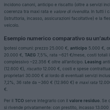
incidono canoni, anticipo e riscatto (oltre a servizi inc
coerenza tra maxi rata e
valore di rivendita
. In tutti 
(istruttoria, incasso, assicurazioni facoltative) e la fl
veicolo.
Esempio numerico comparativo su un’aut
Ipotesi comuni: prezzo 25.000 €,
anticipo
5.000 €, or
20.000 €,
TAEG
7,5%, rata ~621 €/mese, costi totali
complessivo ~22.356 € oltre all’anticipo.
Leasing
ant
(12.600 €),
riscatto
12.000 €, costi e spese contrattua
proprietari 30.000 € al lordo di eventuali servizi inclus
7,2%, 36 rate da ~360 € (12.960 €) e
maxi rata
12.000
€.
Per il
TCO
serve integrarlo con il
valore residuo
. Se 
si rivende privatamente: con prestito, incasso 13.000 