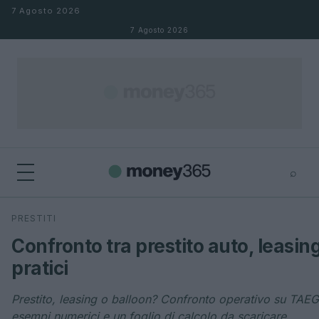
Salta al contenuto
7 Agosto 2026
7 Agosto 2026
⌕
×
⌕
PRESTITI
Cerca
Confronto tra prestito auto, leasin
pratici
Prestito, leasing o balloon? Confronto operativo su TAEG
esempi numerici e un foglio di calcolo da scaricare