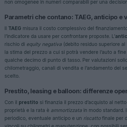
non omogenee in numeri comparabili per una decisio
Parametri che contano: TAEG, anticipo e v
Il
TAEG
misura il costo complessivo del finanziamento
l’indicatore da usare per confrontare proposte. L’
anti
rischio di
equity negativa
(debito residuo superiore al v
la stima del prezzo a cui si potrà vendere l’auto a fin
qualche decimo di punto di tasso. Per valutazioni soli
chilometraggio, canali di vendita e l’andamento del 
scelto.
Prestito, leasing e balloon: differenze ope
Con il
prestito
si finanzia il prezzo d’acquisto al netto 
proprietà e la rata è
ammortizzata
in modo standard. I
periodico, eventuale anticipo e un
riscatto
finale per 
vincoli su chilometri e manutenzione, con possibili serv