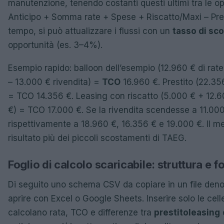
manutenzione, tenendo costanti questi ultimi tra le o
Anticipo + Somma rate + Spese + Riscatto/Maxi – Prez
tempo, si può attualizzare i flussi con un
tasso di sc
opportunità (es. 3–4%).
Esempio rapido: balloon dell’esempio (12.960 € di rat
– 13.000 € rivendita) =
TCO
16.960 €. Prestito (22.35
= TCO 14.356 €. Leasing con riscatto (5.000 € + 12.
€) = TCO 17.000 €. Se la rivendita scendesse a 11.000
rispettivamente a 18.960 €, 16.356 € e 19.000 €. Il m
risultato più dei piccoli scostamenti di TAEG.
Foglio di calcolo scaricabile: struttura e 
Di seguito uno schema CSV da copiare in un file de
aprire con Excel o Google Sheets. Inserire solo le cel
calcolano rata, TCO e differenze tra
prestito
leasing