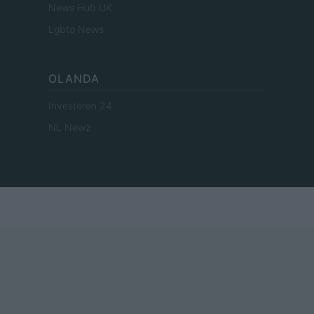
News Hub UK
Lgbtq News
OLANDA
Investeren 24
NL Newz