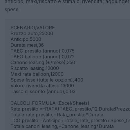
anticipo, maxi/riscatto e stima di rivendita; aggiunger
spese.
SCENARIO,VALORE

Prezzo auto,25000

Anticipo,5000

Durata mesi,36

TAEG prestito (annuo),0,075

TAEG balloon (annuo),0,072

Canone leasing (€/mese),350

Riscatto leasing,12000

Maxi rata balloon,12000

Spese fisse (tutte le opzioni),400

Valore rivendita atteso,13000

Tasso di sconto (annuo),0,03

CALCOLI,FORMULA (Excel/Sheets)

Rata prestito,=-RATA(TAEG_prestito/12;Durata;Prezzo-
Totale rate prestito,=Rata_prestito*Durata

TCO prestito,=Anticipo+Totale_rate_prestito+Spese_fis
Totale canoni leasing,=Canone_leasing*Durata
