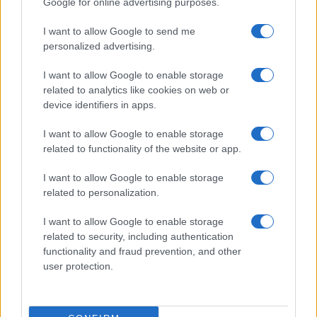
Google for online advertising purposes.
I want to allow Google to send me
SPAGNA E AMERICA LATINA
personalized advertising.
Actualidad
I want to allow Google to enable storage
Finanzas 24
related to analytics like cookies on web or
Investindo 365
device identifiers in apps.
Think.es
I want to allow Google to enable storage
Viajar 365
related to functionality of the website or app.
ES Newz
I want to allow Google to enable storage
Pet Story
related to personalization.
Encocina
I want to allow Google to enable storage
related to security, including authentication
functionality and fraud prevention, and other
NORD AMERICA
user protection.
Womanmagazine
Investing Plus