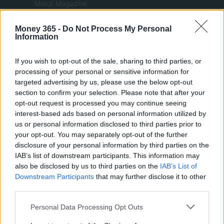
Motor Magazine
Notizie.it
Money 365 -
Do Not Process My Personal
Offerte Shopping
Information
Pet Story
If you wish to opt-out of the sale, sharing to third parties, or
Professione Lavoro
processing of your personal or sensitive information for
Sport Magazine
targeted advertising by us, please use the below opt-out
section to confirm your selection. Please note that after your
Style24
opt-out request is processed you may continue seeing
Think.it
interest-based ads based on personal information utilized by
us or personal information disclosed to third parties prior to
Tuobenessere
your opt-out. You may separately opt-out of the further
Viaggiamo
disclosure of your personal information by third parties on the
IAB’s list of downstream participants. This information may
Nonne Magazine
also be disclosed by us to third parties on the
IAB’s List of
Milano Cortina
Downstream Participants
that may further disclose it to other
third parties.
Luxury Club
Please note that this website/app uses one or more Google
Il Calcio Online
Personal Data Processing Opt Outs
services and may gather and store information including but
Professione mamma