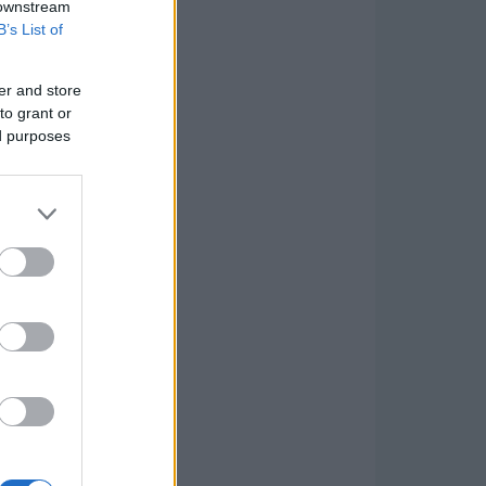
 downstream
B’s List of
er and store
to grant or
ed purposes