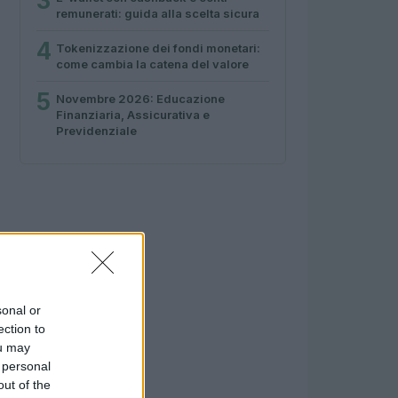
3
remunerati: guida alla scelta sicura
4
Tokenizzazione dei fondi monetari:
come cambia la catena del valore
5
Novembre 2026: Educazione
Finanziaria, Assicurativa e
Previdenziale
sonal or
ection to
ou may
 personal
out of the