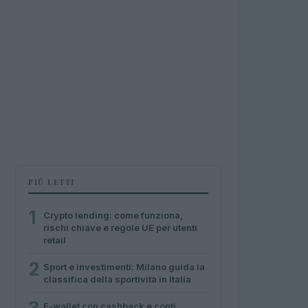
PIÙ LETTI
1
Crypto lending: come funziona,
rischi chiave e regole UE per utenti
retail
2
Sport e investimenti: Milano guida la
classifica della sportività in Italia
E-wallet con cashback e conti