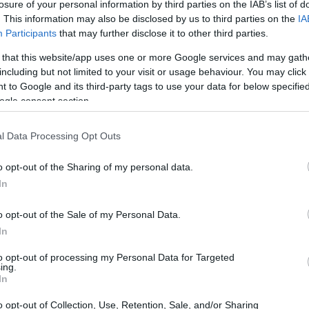
losure of your personal information by third parties on the IAB’s list of
. This information may also be disclosed by us to third parties on the
IA
Participants
that may further disclose it to other third parties.
 that this website/app uses one or more Google services and may gath
including but not limited to your visit or usage behaviour. You may click 
 to Google and its third-party tags to use your data for below specifi
ogle consent section.
l Data Processing Opt Outs
o opt-out of the Sharing of my personal data.
In
o opt-out of the Sale of my Personal Data.
In
to opt-out of processing my Personal Data for Targeted
ing.
l
conto deposito
, i
titoli di Stato
e i
buoni
In
diverso di rendimento, liquidità e tutela legale,
o opt-out of Collection, Use, Retention, Sale, and/or Sharing