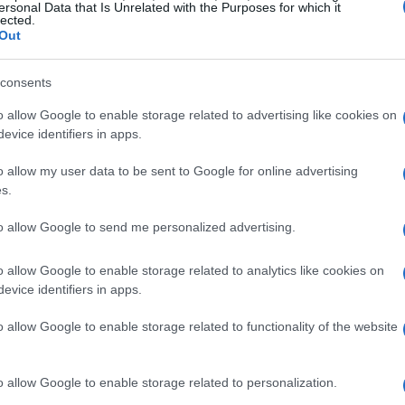
e per scegliere con consapevolezza. Qui di
ersonal Data that Is Unrelated with the Purposes for which it
lected.
te opzioni, quali variabili influenzano il
Out
gli strumenti per ottenere un portafoglio
consents
o allow Google to enable storage related to advertising like cookies on
evice identifiers in apps.
i sul conto corrente
o allow my user data to be sent to Google for online advertising
corrente può sembrare comodo, ma ha un costo
s.
 il tasso di remunerazione è inferiore
to allow Google to send me personalized advertising.
 spesso offrono rendimenti prossimi allo zero,
 ottenere un ritorno concreto sul capitale.
o allow Google to enable storage related to analytics like cookies on
evice identifiers in apps.
ilità verso prodotti a basso rischio consente di
senza rinunciare alla sicurezza, sfruttando norme
o allow Google to enable storage related to functionality of the website
enziano gli strumenti.
o allow Google to enable storage related to personalization.
cale