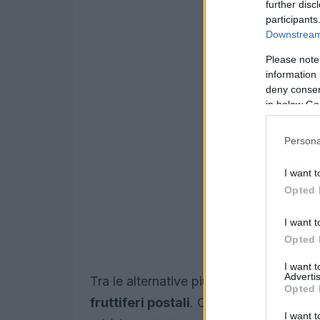
further disc
participants
Downstream 
Please note
information 
deny consent
in below Go
Persona
I want t
Opted 
I want t
Opted 
I want 
Advertis
Tra le alternative più diffuse troviamo i
Opted 
fruttiferi postali
. Ognuno offre un mix 
I want t