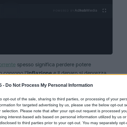
Ad
hub
Media
POWERED BY
orrente
spesso significa perdere potere
on coprono l’
inflazione
e il denaro si deprezza
 soluzioni a basso rischio diventa una scelta
5 -
Do Not Process My Personal Information
e del capitale
piuttosto che scommettere sulla
6 molti risparmiatori stanno tornando a dare
to opt-out of the sale, sharing to third parties, or processing of your per
formation for targeted advertising by us, please use the below opt-out s
onio, cercando strumenti che garantiscano
r selection. Please note that after your opt-out request is processed y
le condizioni.
eing interest-based ads based on personal information utilized by us or
disclosed to third parties prior to your opt-out. You may separately opt-