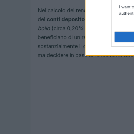
I want t
Nel calcolo del rendimento finale è ind
authenti
dei
conti deposito
sono assoggettati al
bollo
(circa 0,20% sul capitale), mentr
beneficiano di un regime agevolato a
sostanzialmente il guadagno netto, per
ma decidere in base al rendimento dop