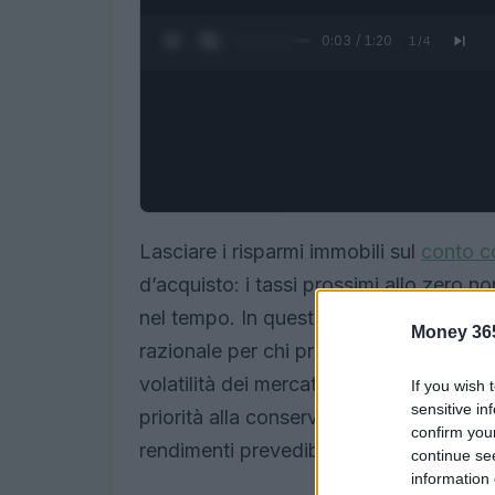
0:04 / 1:20
1
/
4
Lasciare i risparmi immobili sul
conto c
d’acquisto: i tassi prossimi allo zero n
nel tempo. In questo contesto, adottare
Money 36
razionale per chi privilegia la
protezion
volatilità dei mercati azionari. Nel 202
If you wish 
sensitive in
priorità alla conservazione del patrim
confirm you
rendimenti prevedibili e trasparenza nel
continue se
information 