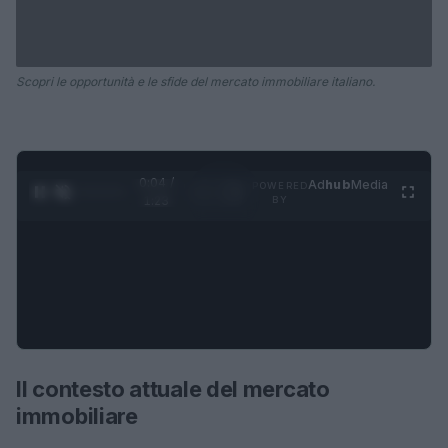
Scopri le opportunità e le sfide del mercato immobiliare italiano.
0:05 /
Ad
hub
Media
POWERED
1
/
4
1:23
BY
Il contesto attuale del mercato
immobiliare