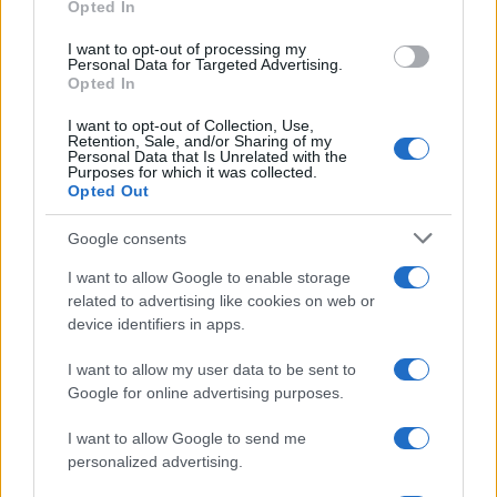
Opted In
Terremoto Campi Flegrei: banche chiamate a
I want to opt-out of processing my
sostenere famiglie e imprese
Personal Data for Targeted Advertising.
Niccolò Conforti · 7 Ago 2026
Opted In
I want to opt-out of Collection, Use,
MUTUI
Retention, Sale, and/or Sharing of my
Personal Data that Is Unrelated with the
Purposes for which it was collected.
Opted Out
Google consents
I want to allow Google to enable storage
related to advertising like cookies on web or
device identifiers in apps.
I want to allow my user data to be sent to
Google for online advertising purposes.
Mutui a tasso variabile: vantaggi e rischi nell’agosto
I want to allow Google to send me
2026
personalized advertising.
Edoardo Vitali · 7 Ago 2026