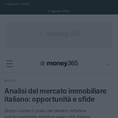
Salta al contenuto
7 Agosto 2026
7 Agosto 2026
⌕
×
⌕
MUTUI
Cerca
Analisi del mercato immobiliare
italiano: opportunità e sfide
Scopri come il costo del denaro influisce
sull'accessibilità abitativa nelle città italiane.