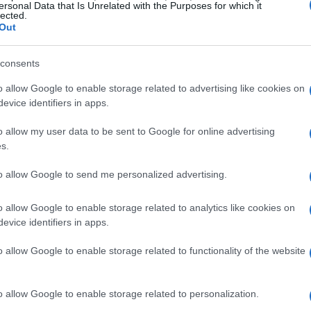
ersonal Data that Is Unrelated with the Purposes for which it
lected.
Out
consents
o allow Google to enable storage related to advertising like cookies on
evice identifiers in apps.
tui
o allow my user data to be sent to Google for online advertising
s.
r l’acquisto della loro abitazione principale
e IRPEF del 19%
sugli interessi passivi e sugli
to allow Google to send me personalized advertising.
one si applica su un importo massimo di 4.000
o allow Google to enable storage related to analytics like cookies on
ta fino a 760 euro all’anno. Tuttavia, è
evice identifiers in apps.
 con redditi superiori a 75.000 euro, le
o allow Google to enable storage related to functionality of the website
ndo le agevolazioni disponibili.
o allow Google to enable storage related to personalization.
 Prima Casa