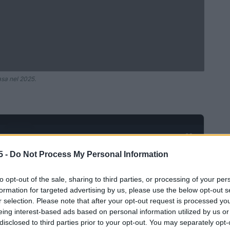
asa nel 2025.
Ad
hub
Media
POWERED BY
5 -
Do Not Process My Personal Information
to opt-out of the sale, sharing to third parties, or processing of your per
formation for targeted advertising by us, please use the below opt-out s
r selection. Please note that after your opt-out request is processed y
eing interest-based ads based on personal information utilized by us or
disclosed to third parties prior to your opt-out. You may separately opt-