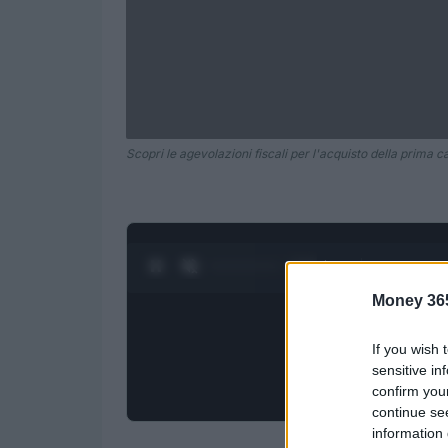
Scopri le agevolazioni fiscali per l'acquisto della prima c
0:05 / 1:21
1
/
4
Money 36
If you wish 
sensitive in
confirm you
continue se
information 