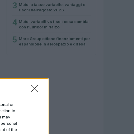
3
Mutui a tasso variabile: vantaggi e
rischi nell’agosto 2026
4
Mutui variabili vs fissi: cosa cambia
con l’Euribor in rialzo
5
Mare Group ottiene finanziamenti per
espansione in aerospazio e difesa
sonal or
ection to
ou may
 personal
out of the