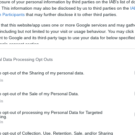
losure of your personal information by third parties on the IAB’s list of
zioni per la prima casa
. This information may also be disclosed by us to third parties on the
IA
Participants
that may further disclose it to other third parties.
otto una serie di
agevolazioni fiscali
per
 that this website/app uses one or more Google services and may gath
vo di facilitare l’accesso alla proprietà
including but not limited to your visit or usage behaviour. You may click 
 to Google and its third-party tags to use your data for below specifi
 e famiglie. Queste misure sono parte della Legge
ogle consent section.
l mercato abitativo e a incentivare l’acquisto di
iate.
l Data Processing Opt Outs
o opt-out of the Sharing of my personal data.
In
o opt-out of the Sale of my Personal Data.
In
to opt-out of processing my Personal Data for Targeted
ing.
In
o opt-out of Collection, Use, Retention, Sale, and/or Sharing