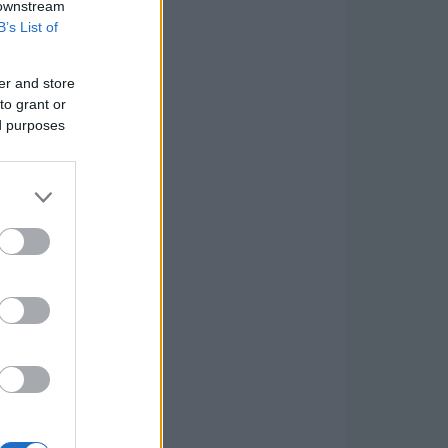
 downstream
B’s List of
er and store
to grant or
ed purposes