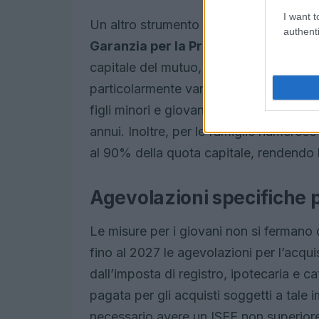
I want t
Un altro strumento fondamentale introd
authenti
Garanzia per la Prima Casa
, che offr
capitale del mutuo, con un limite mas
particolarmente vantaggioso per giovani
figli minori e giovani di età inferiore 
annui. Inoltre, per le famiglie numerose 
al 90% della quota capitale, rendendo 
Agevolazioni specifiche p
Le misure per i giovani non si fermano
fino al 2027 le agevolazioni per l’acqu
dall’imposta di registro, ipotecaria e ca
pagata per gli acquisti soggetti a tale
necessario avere un ISEE non superior