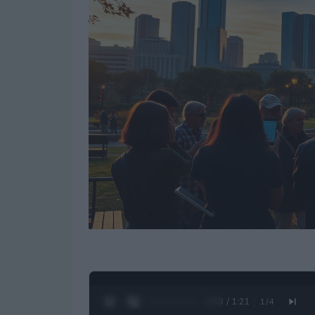
0:05 / 1:21
1
/
4