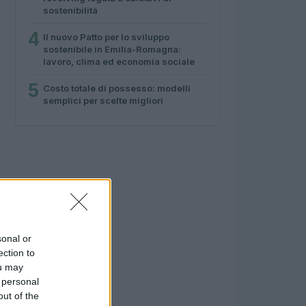
sostenibilità
4
Il nuovo Patto per lo sviluppo
sostenibile in Emilia-Romagna:
lavoro, clima ed economia sociale
5
Costo totale di possesso: modelli
semplici per scelte migliori
sonal or
ection to
ou may
 personal
out of the