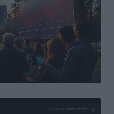
Ad
hub
Media
POWERED BY