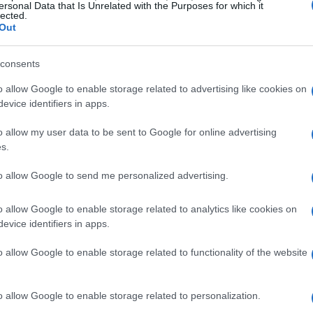
ersonal Data that Is Unrelated with the Purposes for which it
criptovalute
lected.
Out
valute hanno avuto un impatto diretto sui
consents
Market Structure Bill
potesse essere approvato
oco realistica. La mancanza di una chiara
o allow Google to enable storage related to advertising like cookies on
evice identifiers in apps.
reare un ambiente di mercato sfavorevole,
o allow my user data to be sent to Google for online advertising
s.
i e delle tendenze di vendita
to allow Google to send me personalized advertising.
ritici sul mercato del lavoro degli Stati Uniti, con
o allow Google to enable storage related to analytics like cookies on
evice identifiers in apps.
 di disoccupazione che ha destato
no salite a 231.000, suggerendo un
o allow Google to enable storage related to functionality of the website
Questa situazione ha avuto ripercussioni sul
do negativamente il prezzo di
XRP
.
o allow Google to enable storage related to personalization.