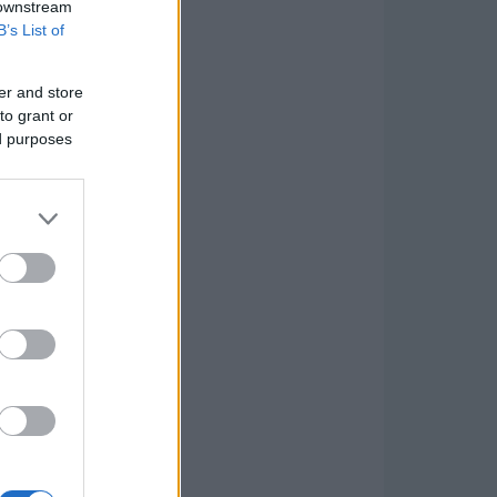
 downstream
B’s List of
er and store
to grant or
ed purposes