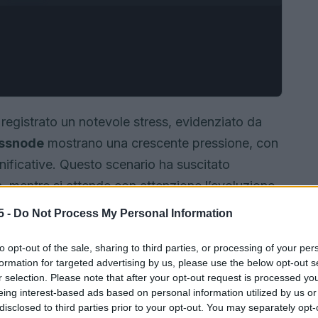
registrato un notevole stress, evidenziato da
ssnode
mostrano una crescente pressione, con
gnificative. Questo scenario ha suscitato
n, mentre si attende con attenzione l’evoluzione
ettore delle criptovalute.
5 -
Do Not Process My Personal Information
to opt-out of the sale, sharing to third parties, or processing of your per
formation for targeted advertising by us, please use the below opt-out s
r selection. Please note that after your opt-out request is processed y
eing interest-based ads based on personal information utilized by us or
disclosed to third parties prior to your opt-out. You may separately opt-