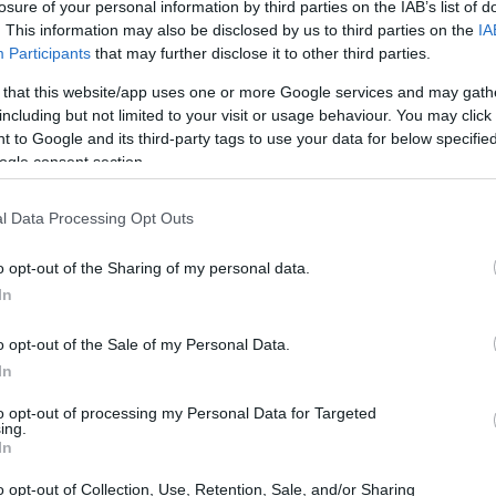
losure of your personal information by third parties on the IAB’s list of
. This information may also be disclosed by us to third parties on the
IA
Participants
that may further disclose it to other third parties.
 that this website/app uses one or more Google services and may gath
including but not limited to your visit or usage behaviour. You may click 
 to Google and its third-party tags to use your data for below specifi
ogle consent section.
l Data Processing Opt Outs
o opt-out of the Sharing of my personal data.
In
rcato di XRP
o opt-out of the Sale of my Personal Data.
ce una tendenza ribassista che potrebbe
In
tive relative al
Market Structure Bill
sono
to opt-out of processing my Personal Data for Targeted
o dei prezzi. Sebbene ci siano speranze per un
ing.
In
ale è caratterizzata da un clima di incertezza.
o opt-out of Collection, Use, Retention, Sale, and/or Sharing