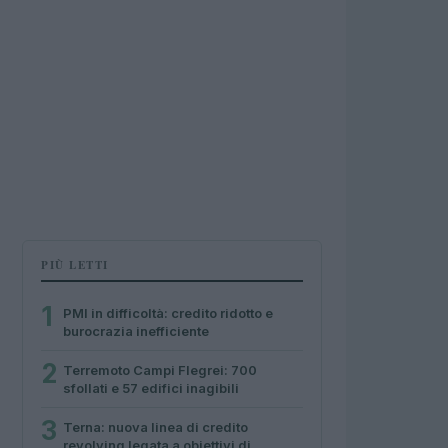
PIÙ LETTI
1
PMI in difficoltà: credito ridotto e
burocrazia inefficiente
2
Terremoto Campi Flegrei: 700
sfollati e 57 edifici inagibili
3
Terna: nuova linea di credito
revolving legata a obiettivi di