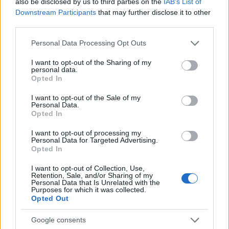
also be disclosed by us to third parties on the
IAB’s List of
Downstream Participants
that may further disclose it to other
AUTORE
third parties.
AiAdhubMedia
Please note that this website/app uses one or more Google
Personal Data Processing Opt Outs
services and may gather and store information including but
not limited to your visit or usage behaviour. You may click to
I want to opt-out of the Sharing of my
personal data.
grant or deny consent to Google and its third-party tags to
Opted In
use your data for below specified purposes in below Google
consent section.
I want to opt-out of the Sale of my
Personal Data.
Opted In
I want to opt-out of processing my
Personal Data for Targeted Advertising.
Opted In
I want to opt-out of Collection, Use,
Retention, Sale, and/or Sharing of my
Personal Data that Is Unrelated with the
Purposes for which it was collected.
Opted Out
Google consents