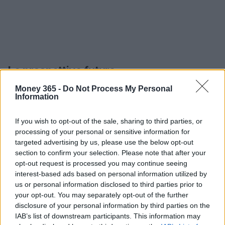
Le prospettive future
Money 365 -
Do Not Process My Personal
SANA Food 2026
rappresenta un’importante
Information
opportunità per il settore agroalimentare,
promuovendo un approccio che unisce
qualità
,
If you wish to opt-out of the sale, sharing to third parties, or
processing of your personal or sensitive information for
sostenibilità
e
innovazione
. Questo evento è un
targeted advertising by us, please use the below opt-out
momento cruciale per chi desidera rimanere
section to confirm your selection. Please note that after your
aggiornato sulle ultime tendenze e scoprire prodotti
opt-out request is processed you may continue seeing
interest-based ads based on personal information utilized by
di eccellenza che raccontano storie di tradizione e
us or personal information disclosed to third parties prior to
innovazione, contribuendo a costruire un futuro più
your opt-out. You may separately opt-out of the further
responsabile e consapevole.
disclosure of your personal information by third parties on the
IAB’s list of downstream participants. This information may