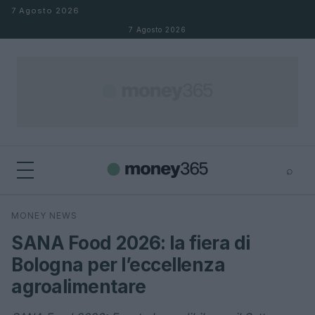
Salta al contenuto
7 Agosto 2026
7 Agosto 2026
⌕
×
⌕
MONEY NEWS
Cerca
SANA Food 2026: la fiera di
Bologna per l’eccellenza
agroalimentare