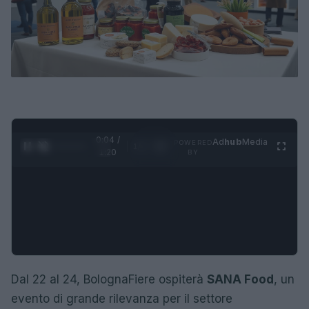
0:05 /
Ad
hub
Media
POWERED
1
/
4
1:20
BY
Dal 22 al 24, BolognaFiere ospiterà
SANA Food
, un
evento di grande rilevanza per il settore