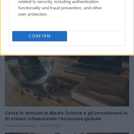
related to security, including authentication
Borse europee in rosso: petrolio in rialzo e focus su
functionality and fraud prevention, and other
Federal Reserve
user protection.
Edoardo Vitali · 30 Lug 2026
MONEY NEWS
CONFIRM
Come le tensioni in Medio Oriente e gli investimenti in
AI stanno influenzando l’economia globale
Francesca Spadaro · 24 Lug 2026