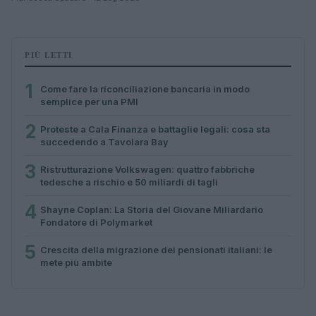
PIÙ LETTI
1
Come fare la riconciliazione bancaria in modo
semplice per una PMI
2
Proteste a Cala Finanza e battaglie legali: cosa sta
succedendo a Tavolara Bay
3
Ristrutturazione Volkswagen: quattro fabbriche
tedesche a rischio e 50 miliardi di tagli
4
Shayne Coplan: La Storia del Giovane Miliardario
Fondatore di Polymarket
5
Crescita della migrazione dei pensionati italiani: le
mete più ambite