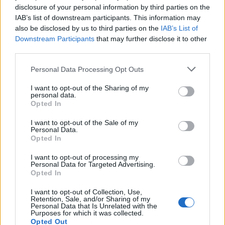
disclosure of your personal information by third parties on the
IAB’s list of downstream participants. This information may
also be disclosed by us to third parties on the
IAB’s List of
Downstream Participants
that may further disclose it to other
third parties.
Please note that this website/app uses one or more Google
Personal Data Processing Opt Outs
services and may gather and store information including but
not limited to your visit or usage behaviour. You may click to
I want to opt-out of the Sharing of my
personal data.
grant or deny consent to Google and its third-party tags to
Opted In
use your data for below specified purposes in below Google
Continua a leggere
consent section.
I want to opt-out of the Sale of my
Personal Data.
Opted In
MONEY NEWS
I want to opt-out of processing my
Personal Data for Targeted Advertising.
Opted In
I want to opt-out of Collection, Use,
Retention, Sale, and/or Sharing of my
Personal Data that Is Unrelated with the
Purposes for which it was collected.
Opted Out