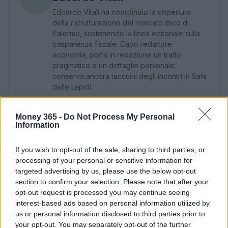
Edoardo Vitali ha coordinato la copertura
della ristrutturazione del mercato ittico di
Palermo, sostenendo la linea editoriale sulla
trasparenza fiscale. Capo redattore
economia, porta in redazione un tratto
pragmatico e un dettaglio personale:
conserva ancora taccuini degli incontri in Sala
delle Lapidi.
Money 365 -
Do Not Process My Personal
Information
If you wish to opt-out of the sale, sharing to third parties, or
processing of your personal or sensitive information for
targeted advertising by us, please use the below opt-out
section to confirm your selection. Please note that after your
opt-out request is processed you may continue seeing
interest-based ads based on personal information utilized by
us or personal information disclosed to third parties prior to
your opt-out. You may separately opt-out of the further