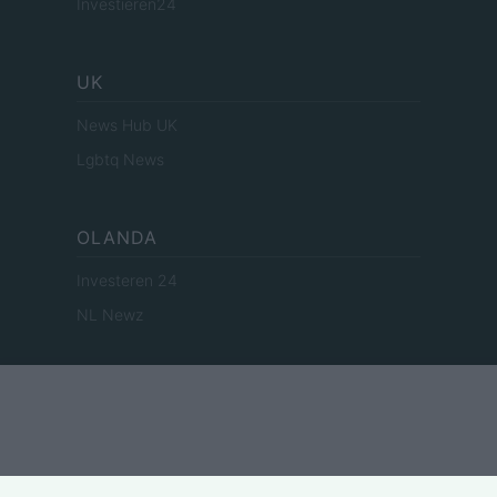
Investieren24
UK
News Hub UK
Lgbtq News
OLANDA
Investeren 24
NL Newz