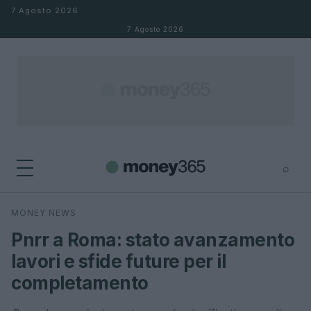
Salta al contenuto
7 Agosto 2026
7 Agosto 2026
⌕
×
⌕
MONEY NEWS
Cerca
Pnrr a Roma: stato avanzamento
lavori e sfide future per il
completamento