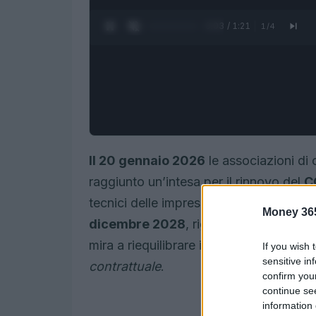
0:05 / 1:21
1
/
4
Il 20 gennaio 2026
le associazioni di 
raggiunto un’intesa per il rinnovo del
C
tecnici delle imprese radiotelevisive lo
Money 36
dicembre 2028
, riguarda le imprese 
mira a riequilibrare i trattamenti econo
If you wish 
sensitive in
contrattuale
.
confirm you
continue se
information 