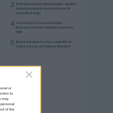
3
Ristrutturazione Volkswagen: quattro
fabbriche tedesche a rischio e 50
miliardi di tagli
4
Come fare la riconciliazione
bancaria in modo semplice per una
PMI
5
Borse europee in rosso: petrolio in
rialzo e focus su Federal Reserve
sonal or
ection to
ou may
 personal
out of the