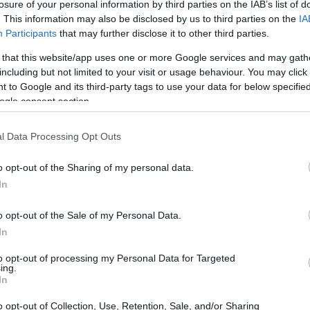
losure of your personal information by third parties on the IAB’s list of
. This information may also be disclosed by us to third parties on the
IA
Participants
that may further disclose it to other third parties.
 that this website/app uses one or more Google services and may gath
including but not limited to your visit or usage behaviour. You may click 
 to Google and its third-party tags to use your data for below specifi
ogle consent section.
l Data Processing Opt Outs
o opt-out of the Sharing of my personal data.
In
o opt-out of the Sale of my Personal Data.
In
to opt-out of processing my Personal Data for Targeted
ing.
In
rativo e tecnico operante nelle emittenti
ti-Corallo
. Il rinnovo avrà efficacia per l’intero
o opt-out of Collection, Use, Retention, Sale, and/or Sharing