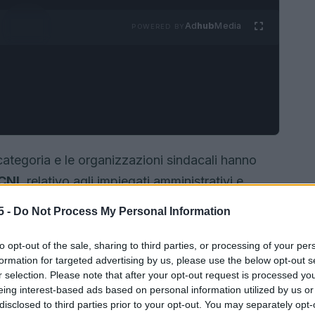
Ad
hub
Media
POWERED BY
categoria e le organizzazioni sindacali hanno
CNL
relativo agli impiegati amministrativi e
cali. L’accordo, valido dal
1° febbraio 2026
al
31
5 -
Do Not Process My Personal Information
aderenti al sistema associativo
Aeranti-Corallo
e
mici e a rafforzare alcune forme di
welfare
to opt-out of the sale, sharing to third parties, or processing of your per
formation for targeted advertising by us, please use the below opt-out s
r selection. Please note that after your opt-out request is processed y
eing interest-based ads based on personal information utilized by us or
disclosed to third parties prior to your opt-out. You may separately opt-