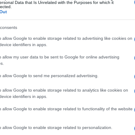
ersonal Data that Is Unrelated with the Purposes for which it
ranee aggiuntive segnalate nella nota sindacale.
lected.
Out
icolazione temporale
consents
o allow Google to enable storage related to advertising like cookies on
 gennaio 2026, il contratto prevede incrementi dei
evice identifiers in apps.
nti distinti. Le decorrenze indicate sono il 1°
o allow my user data to be sent to Google for online advertising
028. Gli adeguamenti seguono un calendario
s.
to allow Google to send me personalized advertising.
arti radiofonico e televisivo locale. Nel settore
o allow Google to enable storage related to analytics like cookies on
ontenuti. Nel televisivo locale i livelli minimi
evice identifiers in apps.
ette le diverse scale retributive dei due
o allow Google to enable storage related to functionality of the website
o allow Google to enable storage related to personalization.