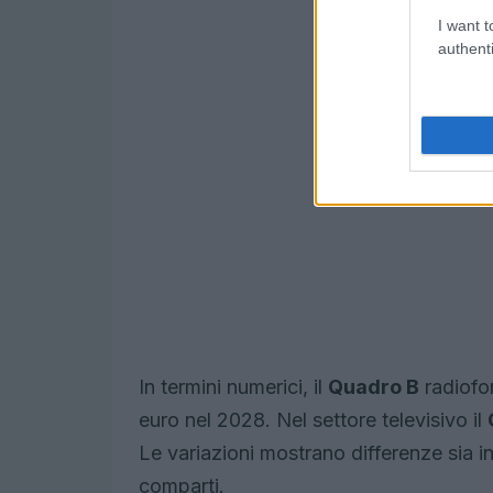
I want t
authenti
In termini numerici, il
Quadro B
radiofo
euro nel 2028. Nel settore televisivo il
Le variazioni mostrano differenze sia in 
comparti.