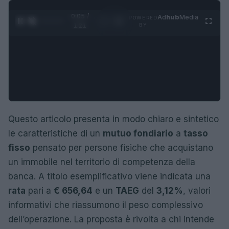
0:06 /
Ad
hub
Media
POWERED
1
/
4
1:21
BY
Questo articolo presenta in modo chiaro e sintetico
le caratteristiche di un
mutuo fondiario
a
tasso
fisso
pensato per persone fisiche che acquistano
un immobile nel territorio di competenza della
banca. A titolo esemplificativo viene indicata una
rata
pari a
€ 656,64
e un
TAEG
del
3,12%
, valori
informativi che riassumono il peso complessivo
dell’operazione. La proposta è rivolta a chi intende