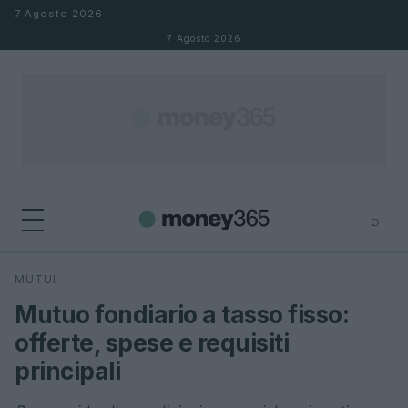
Salta al contenuto
7 Agosto 2026
7 Agosto 2026
⌕
×
⌕
MUTUI
Cerca
Mutuo fondiario a tasso fisso:
offerte, spese e requisiti
principali