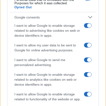
Purposes for which it was collected.
Opted Out
AUTORE
Francesca Galli
Google consents
Francesca Galli, fiorentina con formazione
I want to allow Google to enable storage
bancaria, prese la decisione di cambiare
related to advertising like cookies on web or
carriera dopo un convegno a Palazzo
device identifiers in apps.
Vecchio: oggi cura analisi di mercati e
colonne su risparmio e investimenti. In
I want to allow my user data to be sent to
redazione propone linee editoriali attente alla
Google for online advertising purposes.
trasparenza e conserva l'agenda del primo
impiego in banca.
I want to allow Google to send me
personalized advertising.
I want to allow Google to enable storage
related to analytics like cookies on web or
device identifiers in apps.
I want to allow Google to enable storage
related to functionality of the website or app.