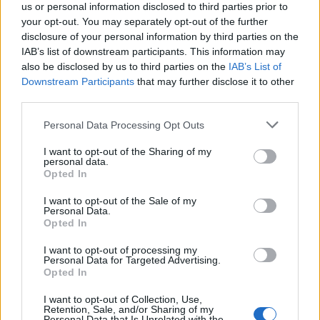
us or personal information disclosed to third parties prior to
Il preventivo visualizzato è aggiornato a oggi
your opt-out. You may separately opt-out of the further
martedì 26 maggio 2026
ed è stato calcolato
disclosure of your personal information by third parties on the
IAB’s list of downstream participants. This information may
sulla base dei dati forniti dall’Istituto di Credito e dei
also be disclosed by us to third parties on the
IAB’s List of
valori dei tassi
Euribor
e
IRS
fonte
Il Sole 24 Ore
. Il
Downstream Participants
that may further disclose it to other
calcolo del
TAEG
è effettuato in maniera
third parties.
indipendente da
MutuiSupermarket.it
secondo i
Please note that this website/app uses one or more Google
Personal Data Processing Opt Outs
criteri dettati dal provvedimento sulla trasparenza
services and may gather and store information including but
not limited to your visit or usage behaviour. You may click to
I want to opt-out of the Sharing of my
delle operazioni e dei servizi bancari e finanziari di
personal data.
grant or deny consent to Google and its third-party tags to
Banca d’Italia
del 29 luglio 2009. Il preventivo ha
Opted In
use your data for below specified purposes in below Google
carattere indicativo e non costituisce offerta
consent section.
I want to opt-out of the Sale of my
Personal Data.
vincolante: la decisione finale sulla concessione del
Opted In
mutuo e sulle condizioni resta a carico dell’istituto
I want to opt-out of processing my
erogante. Il mancato pagamento delle rate può
Personal Data for Targeted Advertising.
Opted In
comportare il rischio di perdita dell’immobile fornito
in garanzia.
I want to opt-out of Collection, Use,
Retention, Sale, and/or Sharing of my
Personal Data that Is Unrelated with the