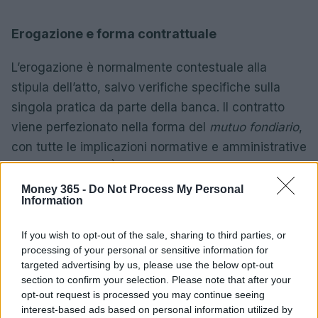
Erogazione e forma contrattuale
L’erogazione è normalmente contestuale alla
stipula dell’atto, salvo verifiche specifiche sulla
singola pratica da parte della banca. Il contratto
viene perfezionato nella forma del
mutuo fondiario
,
con tutte le implicazioni normative e amministrative
che ne derivano. È fondamentale richiedere e
leggere la documentazione informativa completa
Money 365 -
Do Not Process My Personal
Information
fornita dall’istituto erogante prima della
sottoscrizione: tra questi i documenti “Informazioni
If you wish to opt-out of the sale, sharing to third parties, or
Generali sul Credito Immobiliare” e il “Prospetto
processing of your personal or sensitive information for
Informativo Europeo Standardizzato (PIES)”.
targeted advertising by us, please use the below opt-out
section to confirm your selection. Please note that after your
opt-out request is processed you may continue seeing
Avvertenze legali
interest-based ads based on personal information utilized by