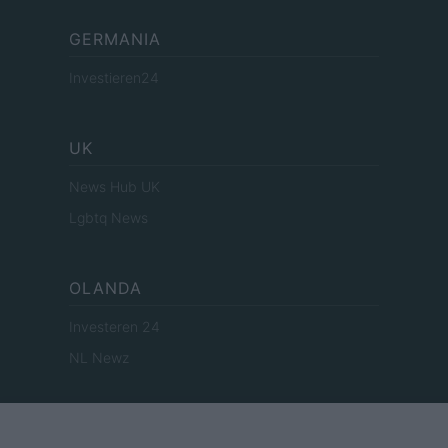
GERMANIA
Investieren24
UK
News Hub UK
Lgbtq News
OLANDA
Investeren 24
NL Newz