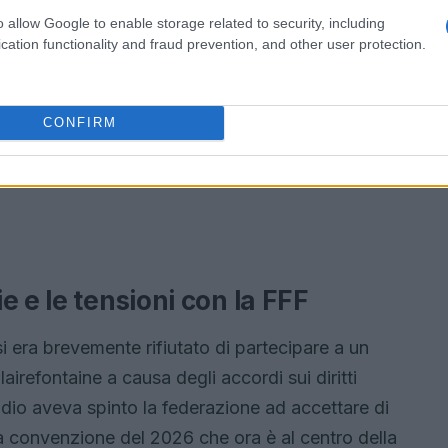
o allow Google to enable storage related to security, including
cation functionality and fraud prevention, and other user protection.
CONFIRM
 e le tensioni con la FFF
 era brevemente rifiutato di partecipare a un
airefontaine a causa degli accordi sui diritti
dio aveva spinto la federazione ad accettare di
la convenzione del 2026 che ora è al centro della