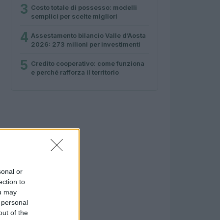
3
Costo totale di possesso: modelli
semplici per scelte migliori
4
Assestamento bilancio Valle d’Aosta
2026: 273 milioni per investimenti
5
Credito cooperativo: come funziona
e perché rafforza il territorio
sonal or
ection to
ou may
 personal
out of the