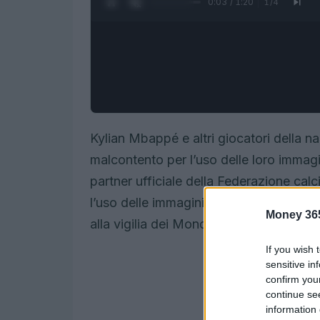
0:05 / 1:20
1
/
4
Kylian Mbappé e altri giocatori della n
malcontento per l’uso delle loro immagi
partner ufficiale della Federazione cal
l’uso delle immagini dei giocatori in 
Money 36
alla vigilia dei Mondiali.
If you wish 
sensitive in
confirm you
continue se
information 