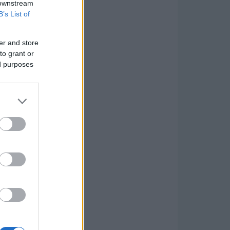
 downstream
B’s List of
er and store
to grant or
ed purposes