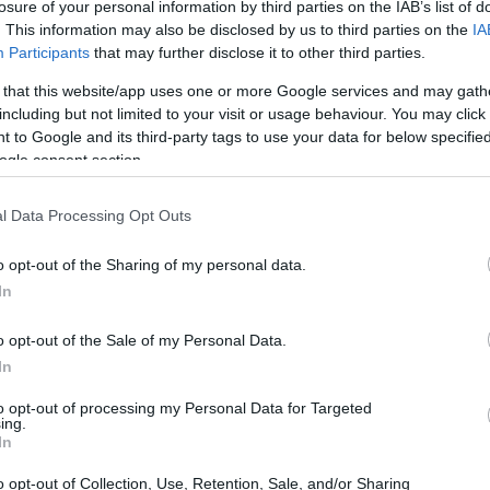
losure of your personal information by third parties on the IAB’s list of
. This information may also be disclosed by us to third parties on the
IA
Participants
that may further disclose it to other third parties.
 that this website/app uses one or more Google services and may gath
including but not limited to your visit or usage behaviour. You may click 
 to Google and its third-party tags to use your data for below specifi
ogle consent section.
l Data Processing Opt Outs
o opt-out of the Sharing of my personal data.
In
terno della squadra, con Mbappé e Rayan Cherki
o opt-out of the Sale of my Personal Data.
e sono state scattate durante un servizio
In
 allenamento della nazionale. I giocatori
to opt-out of processing my Personal Data for Targeted
ing.
i su come sarebbe stato utilizzato il materiale.
In
o opt-out of Collection, Use, Retention, Sale, and/or Sharing