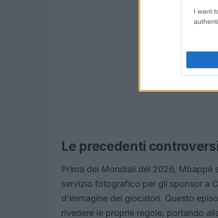
I want t
authenti
Le precedenti controversie
Prima dei Mondiali del 2026, Mbappé si
servizio fotografico per gli sponsor a Cl
d’immagine dei giocatori. Questo episo
rivedere le proprie regole, portando al