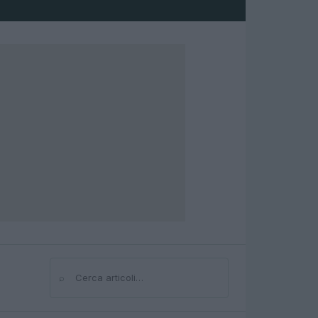
⌕
Cerca