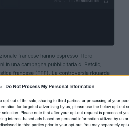
Ad
hub
Media
POWERED BY
azionale francese hanno espresso il loro
ni in una campagna pubblicitaria di Betclic,
cistica francese (FFF). La controversia riguarda
una promozione legata alle scommesse sportive,
5 -
Do Not Process My Personal Information
to opt-out of the sale, sharing to third parties, or processing of your per
formation for targeted advertising by us, please use the below opt-out s
r selection. Please note that after your opt-out request is processed y
eing interest-based ads based on personal information utilized by us or
disclosed to third parties prior to your opt-out. You may separately opt-