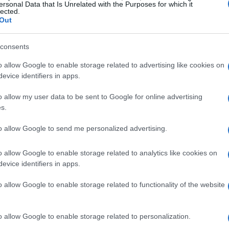
 i diritti d’immagine
ersonal Data that Is Unrelated with the Purposes for which it
lected.
Out
d’immagine, firmata nel settembre 2026, regola le
a squadra con gli sponsor della FFF. Secondo la
consents
tivo delle immagini quando almeno cinque
o allow Google to enable storage related to advertising like cookies on
e, come nel caso della campagna Betclic.
evice identifiers in apps.
o allow my user data to be sent to Google for online advertising
in linea con la sua riluttanza ad associare la
s.
e o di fast food. Il suo avvocato, Delphine
to allow Google to send me personalized advertising.
di un giocatore è legata ai suoi valori e che le
earsi a essi, data l’influenza che i giocatori
o allow Google to enable storage related to analytics like cookies on
ifosi più giovani.
evice identifiers in apps.
o allow Google to enable storage related to functionality of the website
o allow Google to enable storage related to personalization.