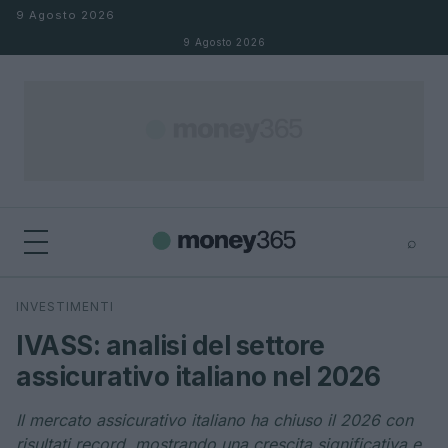
Salta al contenuto
9 Agosto 2026
9 Agosto 2026
⌕
×
⌕
INVESTIMENTI
Cerca
IVASS: analisi del settore
assicurativo italiano nel 2026
Il mercato assicurativo italiano ha chiuso il 2026 con
risultati record, mostrando una crescita significativa e