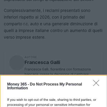
Complessivamente, i reclami presentati sono
inferiori rispetto al 2026, con il primato del
comparto r.c. auto e una generale diminuzione di
quelli a imprese italiane contro un aumento di quelli
verso imprese estere.
AUTORE
Francesca Galli
Francesca Galli, fiorentina con formazione
bancaria, prese la decisione di cambiare
carriera dopo un convegno a Palazzo
Money 365 -
Vecchio: oggi cura analisi di mercati e
Do Not Process My Personal
Information
colonne su risparmio e investimenti. In
redazione propone linee editoriali attente alla
trasparenza e conserva l'agenda del primo
If you wish to opt-out of the sale, sharing to third parties, or
impiego in banca.
processing of your personal or sensitive information for