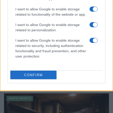
INVESTIMENTI
I want to allow Google to enable storage
related to functionality of the website or app.
I want to allow Google to enable storage
related to personalization.
I want to allow Google to enable storage
related to security, including authentication
functionality and fraud prevention, and other
user protection.
CONFIRM
Come i bonus stanno rilanciando gli investimenti
industriali
Niccolò Conforti · 9 Ago 2026
INVESTIMENTI