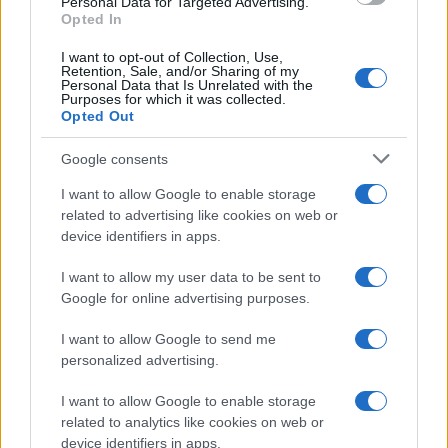
Personal Data for Targeted Advertising.
Opted In
Continua a leggere
I want to opt-out of Collection, Use,
Retention, Sale, and/or Sharing of my
Personal Data that Is Unrelated with the
Purposes for which it was collected.
INVESTIMENTI
Opted Out
Google consents
I want to allow Google to enable storage
related to advertising like cookies on web or
device identifiers in apps.
I want to allow my user data to be sent to
Google for online advertising purposes.
I want to allow Google to send me
personalized advertising.
Energia in Italia: i quattro ostacoli che minacciano il
I want to allow Google to enable storage
nostro futuro
related to analytics like cookies on web or
Francesca Spadaro · 9 Ago 2026
device identifiers in apps.