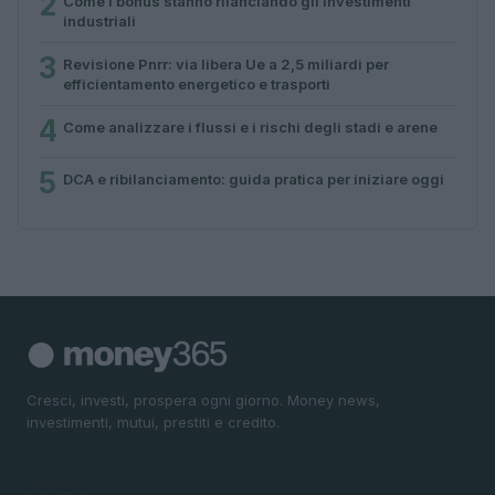
2
Come i bonus stanno rilanciando gli investimenti
industriali
3
Revisione Pnrr: via libera Ue a 2,5 miliardi per
efficientamento energetico e trasporti
4
Come analizzare i flussi e i rischi degli stadi e arene
5
DCA e ribilanciamento: guida pratica per iniziare oggi
Cresci, investi, prospera ogni giorno. Money news,
investimenti, mutui, prestiti e credito.
SEZIONI