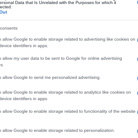
ersonal Data that Is Unrelated with the Purposes for which it
lected.
Out
consents
o allow Google to enable storage related to advertising like cookies on
evice identifiers in apps.
o allow my user data to be sent to Google for online advertising
s.
to allow Google to send me personalized advertising.
one delle azioni
o allow Google to enable storage related to analytics like cookies on
evice identifiers in apps.
da una società farmaceutica globale che
7%. Questo rendimento, in costante aumento
o allow Google to enable storage related to functionality of the website
o della solidità finanziaria dell’azienda. Inoltre, il
sconto di oltre il 25% rispetto al suo valore
o allow Google to enable storage related to personalization.