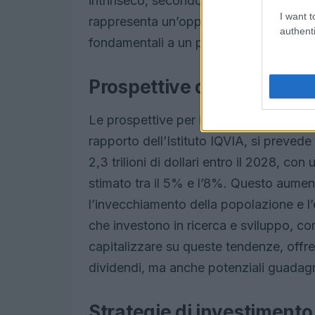
intrinseco, secondo il modello di scon
I want t
rappresenta un’opportunità per gli investi
authenti
fondamentali a un prezzo vantaggioso
Prospettive di crescita n
Le prospettive per il mercato farmace
rapporto dell’Istituto IQVIA, si preved
2,3 trilioni di dollari entro il 2028, c
stimato tra il 5% e l’8%. Questo aumen
l’invecchiamento della popolazione e l
che investono in ricerca e sviluppo, c
capitalizzare su queste tendenze, offre
dividendi, ma anche potenziali guadagni
Strategie di investimento