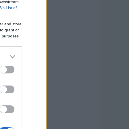
 downstream
B’s List of
er and store
to grant or
ed purposes