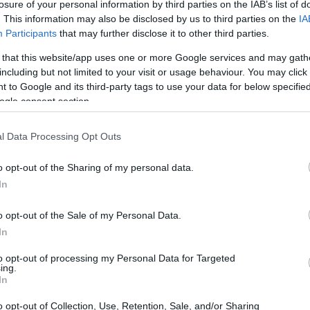
losure of your personal information by third parties on the IAB’s list of
. This information may also be disclosed by us to third parties on the
IA
Participants
that may further disclose it to other third parties.
 that this website/app uses one or more Google services and may gath
armaceutico
including but not limited to your visit or usage behaviour. You may click 
 to Google and its third-party tags to use your data for below specifi
dei comparti più resilienti e promettenti per gli
ogle consent section.
 e una domanda sempre elevata, le aziende
l Data Processing Opt Outs
nvestimento interessanti, specialmente per
o i dividendi. Recenti analisi hanno evidenziato
o opt-out of the Sharing of my personal data.
tiano non solo mantenendo, ma anche aumentando
In
nte attraenti per gli investitori a lungo termine.
o opt-out of the Sale of my Personal Data.
In
to opt-out of processing my Personal Data for Targeted
ing.
In
o opt-out of Collection, Use, Retention, Sale, and/or Sharing