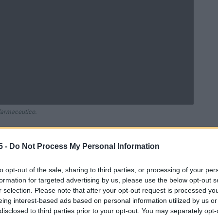
 farmaceutico.
5 -
Do Not Process My Personal Information
Ad
hub
Media
POWERED BY
to opt-out of the sale, sharing to third parties, or processing of your per
formation for targeted advertising by us, please use the below opt-out s
r selection. Please note that after your opt-out request is processed y
eing interest-based ads based on personal information utilized by us or
disclosed to third parties prior to your opt-out. You may separately opt-