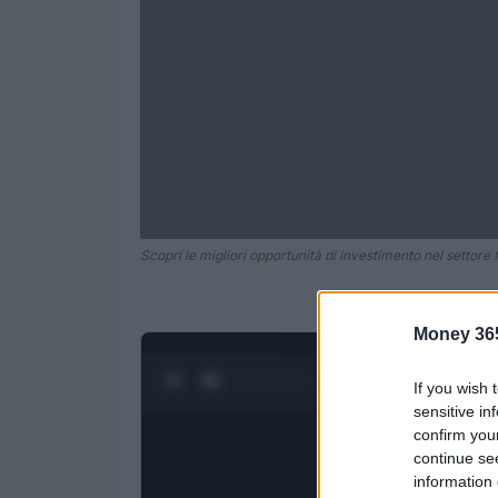
Scopri le migliori opportunità di investimento nel settore
Money 36
0:20 / 1:21
1
/
4
If you wish 
sensitive in
confirm you
continue se
information 