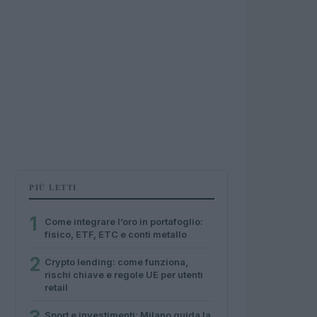
PIÙ LETTI
1
Come integrare l’oro in portafoglio:
fisico, ETF, ETC e conti metallo
2
Crypto lending: come funziona,
rischi chiave e regole UE per utenti
retail
Sport e investimenti: Milano guida la