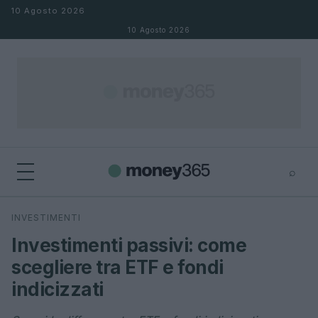
Salta al contenuto
10 Agosto 2026
10 Agosto 2026
⌕
×
⌕
INVESTIMENTI
Cerca
Investimenti passivi: come
scegliere tra ETF e fondi
indicizzati