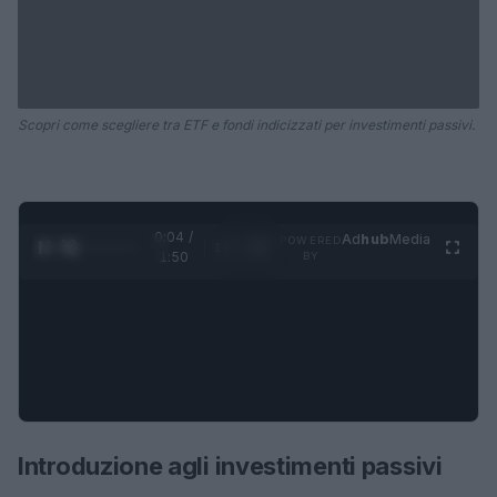
Scopri come scegliere tra ETF e fondi indicizzati per investimenti passivi.
0:05 /
Ad
hub
Media
POWERED
1
/
4
1:50
BY
Introduzione agli investimenti passivi