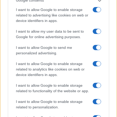
Google consents
I want to allow Google to enable storage
Rapporto qualità/prezzo: framework per acquisti e
related to advertising like cookies on web or
investimenti
device identifiers in apps.
Edoardo Vitali · 10 Ago 2026
I want to allow my user data to be sent to
INVESTIMENTI
Google for online advertising purposes.
I want to allow Google to send me
personalized advertising.
I want to allow Google to enable storage
related to analytics like cookies on web or
device identifiers in apps.
I want to allow Google to enable storage
related to functionality of the website or app.
I want to allow Google to enable storage
related to personalization.
Europäische Versicherer erhöhen Investitionen in
Infrastrukturkredite und strukturierte Produkte