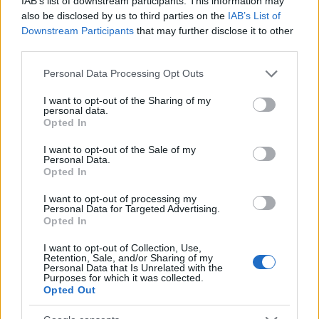
IAB’s list of downstream participants. This information may
also be disclosed by us to third parties on the
IAB’s List of
Downstream Participants
that may further disclose it to other
third parties.
Please note that this website/app uses one or more Google
Personal Data Processing Opt Outs
services and may gather and store information including but
not limited to your visit or usage behaviour. You may click to
I want to opt-out of the Sharing of my
personal data.
grant or deny consent to Google and its third-party tags to
Continua a leggere
Opted In
use your data for below specified purposes in below Google
consent section.
I want to opt-out of the Sale of my
INVESTIMENTI
Personal Data.
Opted In
I want to opt-out of processing my
Personal Data for Targeted Advertising.
Opted In
I want to opt-out of Collection, Use,
Retention, Sale, and/or Sharing of my
Personal Data that Is Unrelated with the
Purposes for which it was collected.
Opted Out