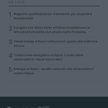
PIÙ LETTI
1
Rapporto qualità/prezzo: framework per acquisti e
investimenti
2
Europäische Versicherer erhöhen Investitionen in
Infrastrukturkredite und strukturierte Produkte
3
Smart money e flussi istituzionali: guida alle metriche
chiave
4
Transizione energetica in Italia: il nodo delle
rinnovabili e i ritardi burocratici
5
Energia in Italia: i quattro ostacoli che minacciano il
nostro futuro