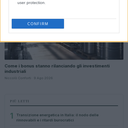
user protection.
CONFIRM
Come i bonus stanno rilanciando gli investimenti
industriali
Niccolò Conforti · 9 Ago 2026
PIÙ LETTI
1
Transizione energetica in Italia: il nodo delle
rinnovabili e i ritardi burocratici