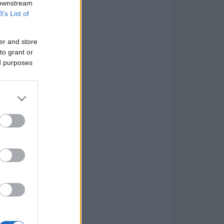
 downstream
B’s List of
er and store
to grant or
ed purposes