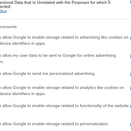
ersonal Data that Is Unrelated with the Purposes for which it
lected.
 pratici, offrendo una lettura integrata delle
Out
iche per promuovere una governance più solida.
consents
o allow Google to enable storage related to advertising like cookies on
evice identifiers in apps.
 indicazioni concrete per migliorare la
stabilità
o allow my user data to be sent to Google for online advertising
iendale
nel tempo. Attraverso interventi e casi
s.
icazione del cash flow, la protezione del
to allow Google to send me personalized advertising.
della successione imprenditoriale, declinati
tegia
e concretezza. L’obiettivo è incrementare
o allow Google to enable storage related to analytics like cookies on
 professionisti che li affiancano, affinché le
evice identifiers in apps.
i domani.
o allow Google to enable storage related to functionality of the website
o allow Google to enable storage related to personalization.
icroimprenditori
,
artigiani
e
liberi