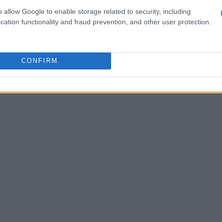
o allow Google to enable storage related to security, including
la sovrapposizione tra finanze aziendali e
cation functionality and fraud prevention, and other user protection.
ioni sono pensate per essere fruibili anche da chi
 linguaggio adotterà esempi concreti e strumenti
immediata. Partecipare significa acquisire una
CONFIRM
igenze di crescita e tutela del nucleo familiare,
one quotidiana.