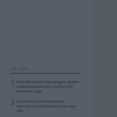
PIÙ LETTI
1
Ristrutturazione Volkswagen: quattro
fabbriche tedesche a rischio e 50
miliardi di tagli
2
Come fare la riconciliazione
bancaria in modo semplice per una
PMI