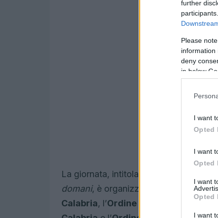
further disc
participants
Downstream 
Please note
information 
deny consent
in below Go
Persona
I want t
Opted 
I want t
Opted 
La giornata, intitolata
Impresa e famiglia
I want 
domani
, è organizzata in collaborazio
Advertis
Opted 
Calabria
, l’
Ordine dei Dottori Commerc
I want t
Calabria
e l’
Ordine degli Avvocati di