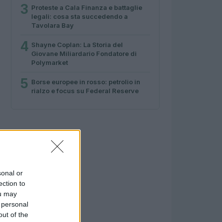
3
Proteste a Cala Finanza e battaglie
legali: cosa sta succedendo a
Tavolara Bay
4
Shayne Coplan: La Storia del
Giovane Miliardario Fondatore di
Polymarket
5
Borse europee in rosso: petrolio in
rialzo e focus su Federal Reserve
sonal or
ection to
ou may
 personal
out of the