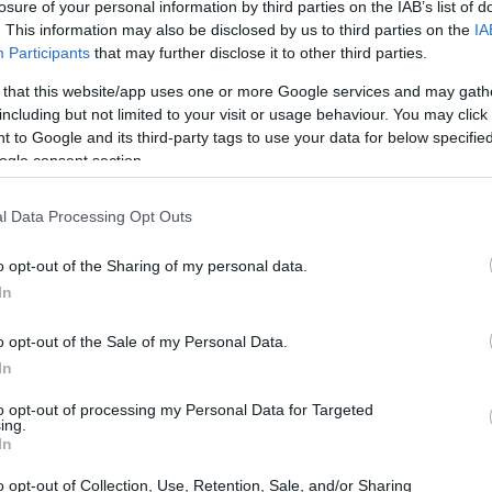
losure of your personal information by third parties on the IAB’s list of
. This information may also be disclosed by us to third parties on the
IA
Participants
that may further disclose it to other third parties.
 that this website/app uses one or more Google services and may gath
including but not limited to your visit or usage behaviour. You may click 
 to Google and its third-party tags to use your data for below specifi
ogle consent section.
l Data Processing Opt Outs
o opt-out of the Sharing of my personal data.
In
o opt-out of the Sale of my Personal Data.
In
 – dalle scelte di oggi alla continuità di
to opt-out of processing my Personal Data for Targeted
ne con la
Camera di Commercio di Reggio
ing.
In
ialisti e degli Esperti Contabili di Reggio
o opt-out of Collection, Use, Retention, Sale, and/or Sharing
 Reggio Calabria
. L’iniziativa vuole creare un