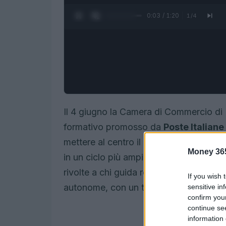
0:04 / 1:20
1
/
4
Il 4 giugno la Camera di Commercio di
formativo promosso da
Poste Italiane
mettere al centro il rapporto tra
impre
Money 36
in un ciclo più ampio volto a diffonder
rivolte a chi guida realtà produttive di
If you wish 
autonome, con un taglio operativo che f
sensitive in
confirm you
continue se
information 