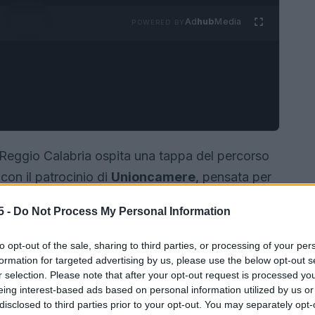
Ad
hub
Media
POWERED BY
 Reggio Calabria ospita una tappa del percorso
con il patrocinio di
Unioncamere
, pensata per
sa
e
famiglia
. Questo appuntamento si inserisce
5 -
Do Not Process My Personal Information
e
competenze pratiche
di
gestione finanziaria
 piccole dimensioni o esercita professioni
to opt-out of the sale, sharing to third parties, or processing of your per
acilita l’applicazione quotidiana.
formation for targeted advertising by us, please use the below opt-out s
r selection. Please note that after your opt-out request is processed y
eing interest-based ads based on personal information utilized by us or
disclosed to third parties prior to your opt-out. You may separately opt-