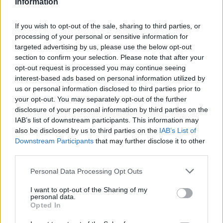
Information
e da pratiche commerciali etiche.
If you wish to opt-out of the sale, sharing to third parties, or
processing of your personal or sensitive information for
targeted advertising by us, please use the below opt-out
AUTORE
section to confirm your selection. Please note that after your
AiAdhubMedia
opt-out request is processed you may continue seeing
interest-based ads based on personal information utilized by
us or personal information disclosed to third parties prior to
your opt-out. You may separately opt-out of the further
disclosure of your personal information by third parties on the
IAB’s list of downstream participants. This information may
also be disclosed by us to third parties on the
IAB’s List of
Downstream Participants
that may further disclose it to other
third parties.
Please note that this website/app uses one or more Google
Personal Data Processing Opt Outs
services and may gather and store information including but
not limited to your visit or usage behaviour. You may click to
I want to opt-out of the Sharing of my
personal data.
grant or deny consent to Google and its third-party tags to
Opted In
use your data for below specified purposes in below Google
consent section.