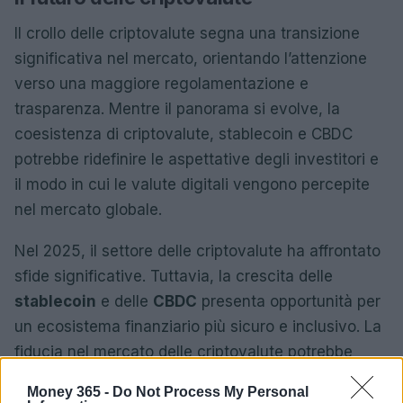
Il crollo delle criptovalute segna una transizione
significativa nel mercato, orientando l’attenzione
verso una maggiore regolamentazione e
trasparenza. Mentre il panorama si evolve, la
coesistenza di criptovalute, stablecoin e CBDC
potrebbe ridefinire le aspettative degli investitori e
il modo in cui le valute digitali vengono percepite
nel mercato globale.
Nel 2025, il settore delle criptovalute ha affrontato
sfide significative. Tuttavia, la crescita delle
stablecoin
e delle
CBDC
presenta opportunità per
un ecosistema finanziario più sicuro e inclusivo. La
fiducia nel mercato delle criptovalute potrebbe
riprendersi, ma è fondamentale che questo
Money 365 -
Do Not Process My Personal
processo sia supportato da una governance solida