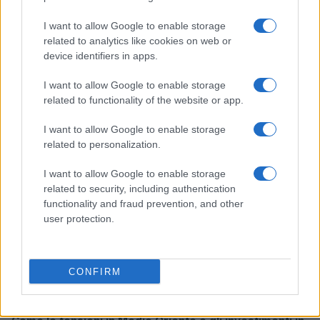
I want to allow Google to enable storage
related to analytics like cookies on web or
device identifiers in apps.
Borse europee in rosso: petrolio in rialzo e focus su
Federal Reserve
I want to allow Google to enable storage
Edoardo Vitali · 30 Lug 2026
related to functionality of the website or app.
MONEY NEWS
I want to allow Google to enable storage
related to personalization.
I want to allow Google to enable storage
related to security, including authentication
functionality and fraud prevention, and other
user protection.
CONFIRM