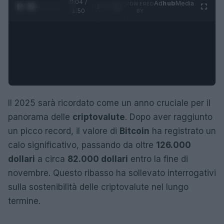
0:05 /
Ad
hub
Media
POWERED
1
/
4
1:50
BY
Il 2025 sarà ricordato come un anno cruciale per il
panorama delle
criptovalute
. Dopo aver raggiunto
un picco record, il valore di
Bitcoin
ha registrato un
calo significativo, passando da oltre
126.000
dollari
a circa
82.000 dollari
entro la fine di
novembre. Questo ribasso ha sollevato interrogativi
sulla sostenibilità delle criptovalute nel lungo
termine.