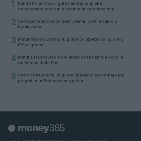
1
Fondo Prima Casa: guida ai requisiti, alla
documentazione e alle chance di approvazione
2
Surroga mutuo: documenti, tempi, costi e calcolo
break-even
3
Mutuo fisso o variabile: guida completa con Euribor,
IRS e spread
4
Mutui a tasso fisso o variabile: cosa cambia dopo la
decisione della Bce
5
Certificati Bianchi: la guida operativa aggiornata per
progetti di efficienza energetica
Cresci, investi, prospera ogni giorno. Money news,