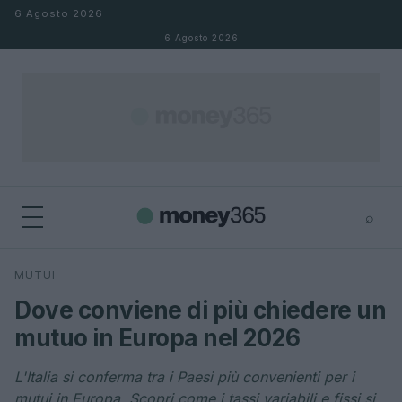
Salta al contenuto
6 Agosto 2026
6 Agosto 2026
⌕
×
⌕
MUTUI
Cerca
Dove conviene di più chiedere un
mutuo in Europa nel 2026
L'Italia si conferma tra i Paesi più convenienti per i
mutui in Europa. Scopri come i tassi variabili e fissi si