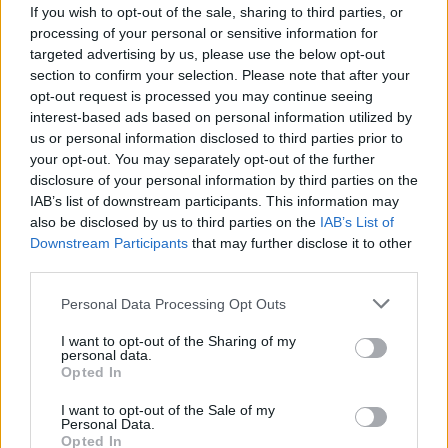
If you wish to opt-out of the sale, sharing to third parties, or
processing of your personal or sensitive information for
Differenze tra mutuo fondiario e ipotecario
targeted advertising by us, please use the below opt-out
section to confirm your selection. Please note that after your
Il mutuo fondiario si differenzia dal mutuo ipotecario
opt-out request is processed you may continue seeing
per la durata, che deve essere superiore ai
18 mesi
interest-based ads based on personal information utilized by
e per il limite di finanziamento, che non può
us or personal information disclosed to third parties prior to
your opt-out. You may separately opt-out of the further
superare l’
80%
del valore dell’immobile. Il mutuo
disclosure of your personal information by third parties on the
ipotecario, invece, può essere utilizzato per
IAB’s list of downstream participants. This information may
ottenere liquidità e ha una durata minima di
5 anni
.
also be disclosed by us to third parties on the
IAB’s List of
Downstream Participants
that may further disclose it to other
third parties.
Please note that this website/app uses one or more Google
Personal Data Processing Opt Outs
AUTORE
services and may gather and store information including but
Francesca Galli
not limited to your visit or usage behaviour. You may click to
I want to opt-out of the Sharing of my
personal data.
Francesca Galli, fiorentina con formazione
grant or deny consent to Google and its third-party tags to
Opted In
bancaria, prese la decisione di cambiare
use your data for below specified purposes in below Google
carriera dopo un convegno a Palazzo
consent section.
I want to opt-out of the Sale of my
Vecchio: oggi cura analisi di mercati e
Personal Data.
colonne su risparmio e investimenti. In
Opted In