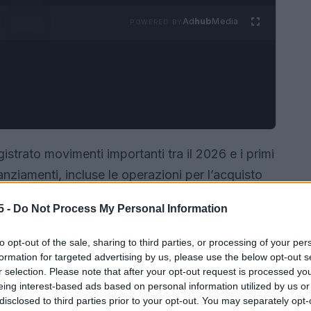
Ad
hub
Media
POWERED BY
istrato movimenti importanti tra il 2026 e i primi
anziamenti, incluse le operazioni per l’acquisto
 del 12% nel corso del 2026 mentre le erogazioni
5 -
Do Not Process My Personal Information
 hanno segnato un +32,8% rispetto all’anno
quarto trimestre 2026 è aumentata la quota di
to opt-out of the sale, sharing to third parties, or processing of your per
 seconda casa, arrivando al 72% del totale delle
formation for targeted advertising by us, please use the below opt-out s
r selection. Please note that after your opt-out request is processed y
eing interest-based ads based on personal information utilized by us or
disclosed to third parties prior to your opt-out. You may separately opt-