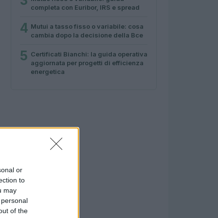
3
completa con Euribor, IRS e spread
4
Mutui a tasso fisso o variabile: cosa
cambia dopo la decisione della Bce
5
Certificati Bianchi: la guida operativa
aggiornata per progetti di efficienza
energetica
sonal or
ection to
ou may
 personal
out of the