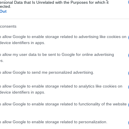
ersonal Data that Is Unrelated with the Purposes for which it
 degli immobili offerti in garanzia per i mutui si
lected.
Out
 un incremento del prezzo al metro quadro pari
ell’anno precedente. Questa dinamica ha
consents
 a finanziare l’acquisto tramite prestito: la quota
o allow Google to enable storage related to advertising like cookies on
amento bancario
è salita al 47% del totale,
evice identifiers in apps.
l’anno precedente. L’importo medio erogato nel
o allow my user data to be sent to Google for online advertising
36.694 euro
e la fascia più comune di mutuo
s.
9.999 euro, che copre circa il 32% delle
to allow Google to send me personalized advertising.
o allow Google to enable storage related to analytics like cookies on
ogie immobiliari
evice identifiers in apps.
re 2026 il Nord Ovest ha fatto registrare il
o allow Google to enable storage related to functionality of the website
uadro (+3%), seguito dal Sud e Isole (+2,4%) e
ato invece una lieve flessione (-0,5%). Per
o allow Google to enable storage related to personalization.
o quelli che hanno visto la maggiore crescita