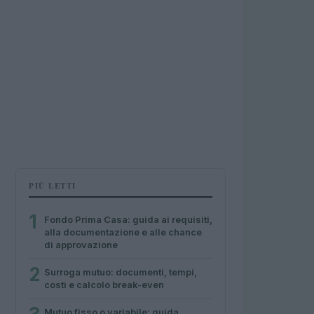
PIÙ LETTI
1
Fondo Prima Casa: guida ai requisiti,
alla documentazione e alle chance
di approvazione
2
Surroga mutuo: documenti, tempi,
costi e calcolo break-even
Mutuo fisso o variabile: guida