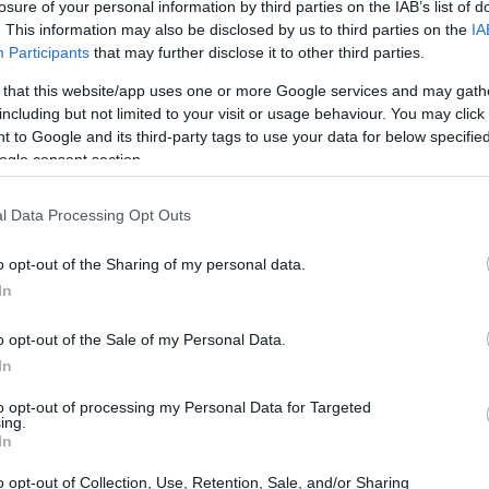
losure of your personal information by third parties on the IAB’s list of
. This information may also be disclosed by us to third parties on the
IA
Participants
that may further disclose it to other third parties.
 that this website/app uses one or more Google services and may gath
including but not limited to your visit or usage behaviour. You may click 
 to Google and its third-party tags to use your data for below specifi
ogle consent section.
l Data Processing Opt Outs
o opt-out of the Sharing of my personal data.
In
o opt-out of the Sale of my Personal Data.
In
to opt-out of processing my Personal Data for Targeted
denza del mutuo sulle
ing.
In
o opt-out of Collection, Use, Retention, Sale, and/or Sharing