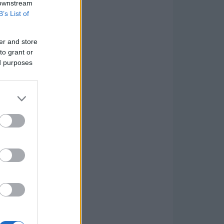
 downstream
B’s List of
er and store
to grant or
ed purposes