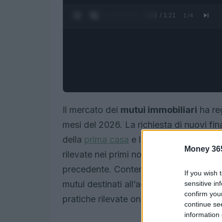
0:04 / 1:21
1
/
4
Il mercato dei
mutui immobiliari
ha reg
mesi del 2026. La richiesta di nuovi fin
della
prima casa
e le
surroghe
è salita
Money 36
rilevate nei primi nove mesi dell’anno
precedente. Contemporaneamente, nel 
If you wish 
mutui destinati all’acquisto di prima e
sensitive in
confirm you
pratiche rilevate online.
continue se
information 