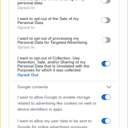
Ultimo aggiornamento: Marzo 2021
personal data.
grant or deny consent to Google and its third-party tags to
Opted In
use your data for below specified purposes in below Google
consent section.
I want to opt-out of the Sale of my
Personal Data.
Opted In
I want to opt-out of processing my
Personal Data for Targeted Advertising.
Opted In
I want to opt-out of Collection, Use,
Cresci, investi, prospera ogni giorno. Money news,
Retention, Sale, and/or Sharing of my
investimenti, mutui, prestiti e credito.
Personal Data that Is Unrelated with the
Purposes for which it was collected.
Opted Out
SEZIONI
Google consents
Money News
Investimenti
I want to allow Google to enable storage
related to advertising like cookies on web or
Mutui
device identifiers in apps.
Prestiti
Credito
I want to allow my user data to be sent to
Google for online advertising purposes.