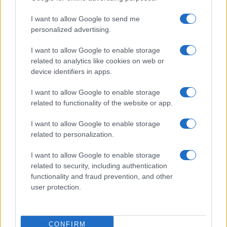
MAGAZINE
I want to allow Google to send me
Contattaci
personalized advertising.
LEGALE
I want to allow Google to enable storage
related to analytics like cookies on web or
Cookie Policy
device identifiers in apps.
Privacy Policy
Note legali
I want to allow Google to enable storage
related to functionality of the website or app.
I want to allow Google to enable storage
money365.it è una proprietà di AdHub Media S.r.l. — REA 2729933
related to personalization.
Copyright © 2026 · Edito da AdHub Media — Italia
Tutti i diritti riservati
I want to allow Google to enable storage
I contenuti sono curati dalla redazione con il supporto di strumenti digitali e
related to security, including authentication
realizzati in collaborazione con autori indipendenti.
functionality and fraud prevention, and other
user protection.
CONFIRM