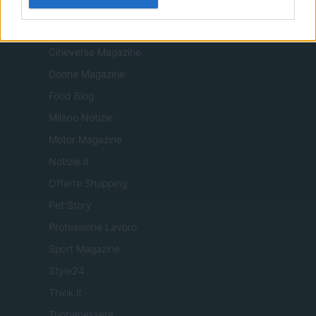
ITALIA
Casa Magazine
Cineverse Magazine
Donne Magazine
Food Blog
Milano Notizie
Motor Magazine
Notizie.it
Offerte Shopping
Pet Story
Professione Lavoro
Sport Magazine
Style24
Think.it
Tuobenessere