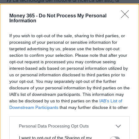
7)
La tecnologia del motore di ricerca del sito, di
titolarità di un soggetto terzo rispetto ad Contents
S.p.A., produce automaticamente e senza alcun
Money 365 -
Do Not Process My Personal
Information
intervento di Contents S.p.A. i risultati delle ricerche
che referenziano informazioni distribuite ovunque nel
If you wish to opt-out of the sale, sharing to third parties, or
mondo e accessibili tramite Internet. Contents S.p.A.
processing of your personal or sensitive information for
non ha alcun controllo su tali informazioni e non
targeted advertising by us, please use the below opt-out
fornisce nessuna garanzia sulle medesime e in
section to confirm your selection. Please note that after your
particolare sulla loro accuratezza, qualità, veridicità,
opt-out request is processed you may continue seeing
contenuto e legittimità. Contents S.p.A. non è altresì
interest-based ads based on personal information utilized by
responsabile se i risultati di una ricerca portano alla
us or personal information disclosed to third parties prior to
your opt-out. You may separately opt-out of the further
consultazione di informazioni ritenute non gradite,
disclosure of your personal information by third parties on the
non congruenti con lo scopo della ricerca, offensive
IAB’s list of downstream participants. This information may
o dannose. Contents S.p.A. non potrà in nessun caso
also be disclosed by us to third parties on the
IAB’s List of
essere ritenuta responsabile dei danni, diretti ed
Downstream Participants
that may further disclose it to other
indiretti, derivanti all’utente o a terzi dal motore di
third parties.
ricerca e da utilizzi ulteriori dei risultati della ricerca
Please note that this website/app uses one or more Google
stessa.
Personal Data Processing Opt Outs
services and may gather and store information including but
not limited to your visit or usage behaviour. You may click to
I want to opt-out of the Sharing of my