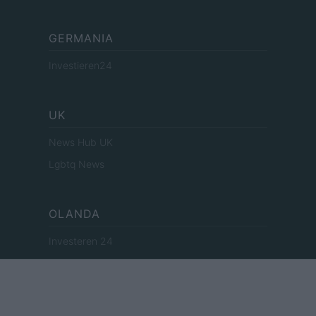
GERMANIA
Investieren24
UK
News Hub UK
Lgbtq News
OLANDA
Investeren 24
NL Newz