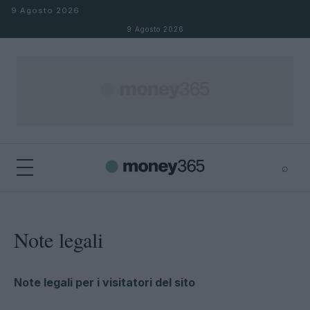
Salta al contenuto
9 Agosto 2026
9 Agosto 2026
⌕
×
⌕
Cerca
Note legali
Note legali per i visitatori del sito