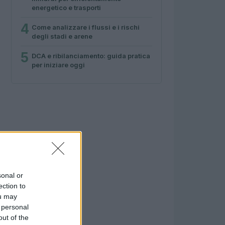
energetico e trasporti
4
Come analizzare i flussi e i rischi
degli stadi e arene
5
DCA e ribilanciamento: guida pratica
per iniziare oggi
sonal or
ection to
ou may
 personal
out of the