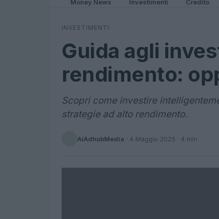
Money News
Investimenti
Credito
INVESTIMENTI
Guida agli inves
rendimento: opp
Scopri come investire intelligentem
strategie ad alto rendimento.
AiAdhubMedia
·
4 Maggio 2025
· 4 min