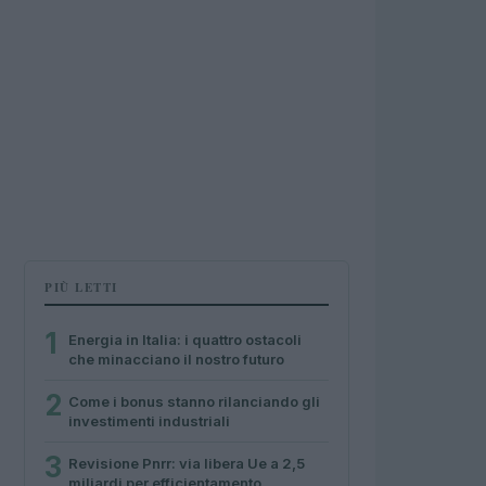
PIÙ LETTI
1
Energia in Italia: i quattro ostacoli
che minacciano il nostro futuro
2
Come i bonus stanno rilanciando gli
investimenti industriali
3
Revisione Pnrr: via libera Ue a 2,5
miliardi per efficientamento