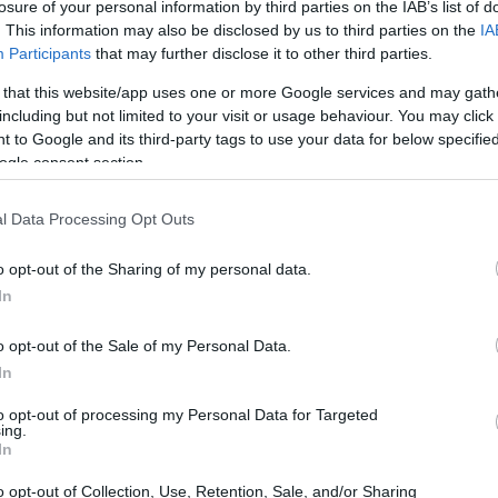
losure of your personal information by third parties on the IAB’s list of
menti ad alto rendimento
. This information may also be disclosed by us to third parties on the
IA
Participants
that may further disclose it to other third parties.
to” in un motore di ricerca, ci si imbatte in una
 that this website/app uses one or more Google services and may gath
i stratosferici. Tuttavia, chi si avvicina a
including but not limited to your visit or usage behaviour. You may click 
 to Google and its third-party tags to use your data for below specifi
 che gli investimenti con rendimento elevato
ogle consent section.
 È essenziale approcciare questa tematica con
hé le decisioni siano basate su dati concreti e
l Data Processing Opt Outs
o opt-out of the Sharing of my personal data.
In
o opt-out of the Sale of my Personal Data.
In
to opt-out of processing my Personal Data for Targeted
ing.
In
o opt-out of Collection, Use, Retention, Sale, and/or Sharing