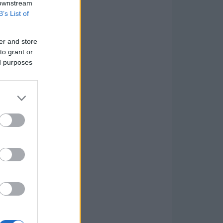
 downstream
B’s List of
er and store
to grant or
ed purposes