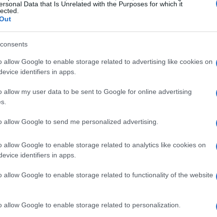
ersonal Data that Is Unrelated with the Purposes for which it
lected.
Out
consents
o allow Google to enable storage related to advertising like cookies on
evice identifiers in apps.
o allow my user data to be sent to Google for online advertising
nti ad alto rendimento
s.
to allow Google to send me personalized advertising.
ne un’ampia scelta di strumenti, dai mercati
i comuni di investimento. Ogni tipo di
o allow Google to enable storage related to analytics like cookies on
o di rischio e rendimento. Ad esempio, le azioni
evice identifiers in apps.
ma sono soggette a fluttuazioni di mercato che
o allow Google to enable storage related to functionality of the website
to. È fondamentale, quindi, comprendere il
ire.
o allow Google to enable storage related to personalization.