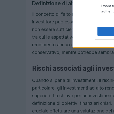
Definizione di alto rendimento
I want t
authenti
Il concetto di “alto rendimento” non ha
investitore può essere considerato un 
non essere sufficiente. La percezione d
tra cui le aspettative personali e le co
rendimento annuo del 2% potrebbe esse
conservativo, mentre potrebbe sembrare
Rischi associati agli inve
Quando si parla di investimenti, il risc
particolare, gli investimenti ad alto ren
superiori. La chiave per un investiment
definizione di obiettivi finanziari chiar
cruciale effettuare una valutazione dei