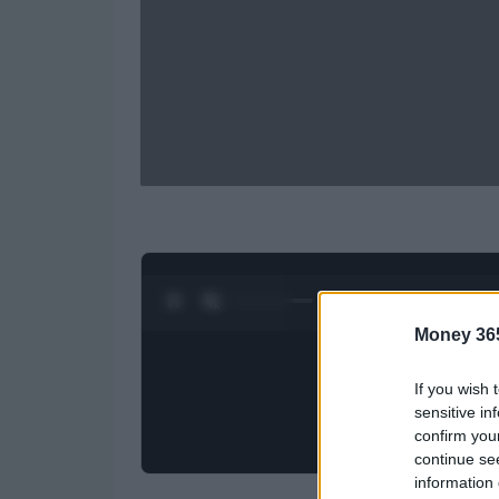
0:04 / 1:50
1
/
4
Money 36
If you wish 
sensitive in
confirm you
continue se
information 