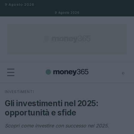
Salta al contenuto
9 Agosto 2026
9 Agosto 2026
⌕
×
⌕
INVESTIMENTI
Cerca
Gli investimenti nel 2025:
opportunità e sfide
Scopri come investire con successo nel 2025.