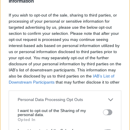
Information
Guardando al futuro: le previsioni per i
prossimi anni
If you wish to opt-out of the sale, sharing to third parties, or
processing of your personal or sensitive information for
Se guardiamo al futuro, è chiaro che l’innovazione
targeted advertising by us, please use the below opt-out
section to confirm your selection. Please note that after your
sarà al centro di ogni strategia di investimento.
opt-out request is processed you may continue seeing
Settori emergenti come la biotecnologia e
interest-based ads based on personal information utilized by
l’intelligenza artificiale stanno attirando l’attenzione
us or personal information disclosed to third parties prior to
your opt-out. You may separately opt-out of the further
di molti investitori. Tuttavia, non dobbiamo
disclosure of your personal information by third parties on the
dimenticare il valore della prudenza. A mio avviso,
IAB’s list of downstream participants. This information may
è fondamentale bilanciare il desiderio di esplorare
also be disclosed by us to third parties on the
IAB’s List of
Downstream Participants
that may further disclose it to other
nuove opportunità con una solida strategia di
third parties.
gestione del rischio.
Please note that this website/app uses one or more Google
Personal Data Processing Opt Outs
services and may gather and store information including but
In conclusione, il 2025 si prospetta ricco di
not limited to your visit or usage behaviour. You may click to
I want to opt-out of the Sharing of my
opportunità per chi è disposto a investire con
personal data.
grant or deny consent to Google and its third-party tags to
Opted In
intelligenza e preparazione. Sia che si tratti di
use your data for below specified purposes in below Google
consent section.