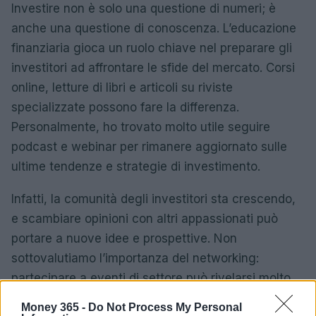
Investire non è solo una questione di numeri; è
anche una questione di conoscenza. L’educazione
finanziaria gioca un ruolo chiave nel preparare gli
investitori ad affrontare le sfide del mercato. Corsi
online, letture di libri e articoli su riviste
specializzate possono fare la differenza.
Personalmente, ho trovato molto utile seguire
podcast e webinar per rimanere aggiornato sulle
ultime tendenze e strategie di investimento.
Infatti, la comunità degli investitori sta crescendo,
e scambiare opinioni con altri appassionati può
portare a nuove idee e prospettive. Non
sottovalutiamo l’importanza del networking:
partecipare a eventi di settore può rivelarsi molto
vantaggioso.
Money 365 -
Do Not Process My Personal