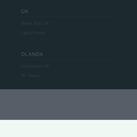
UK
News Hub UK
Lgbtq News
OLANDA
Investeren 24
NL Newz