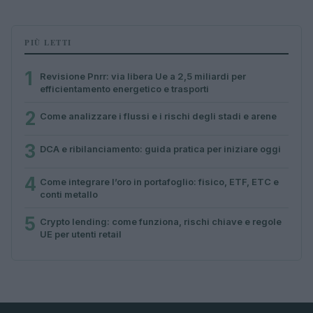
PIÙ LETTI
1
Revisione Pnrr: via libera Ue a 2,5 miliardi per
efficientamento energetico e trasporti
2
Come analizzare i flussi e i rischi degli stadi e arene
3
DCA e ribilanciamento: guida pratica per iniziare oggi
4
Come integrare l’oro in portafoglio: fisico, ETF, ETC e
conti metallo
5
Crypto lending: come funziona, rischi chiave e regole
UE per utenti retail