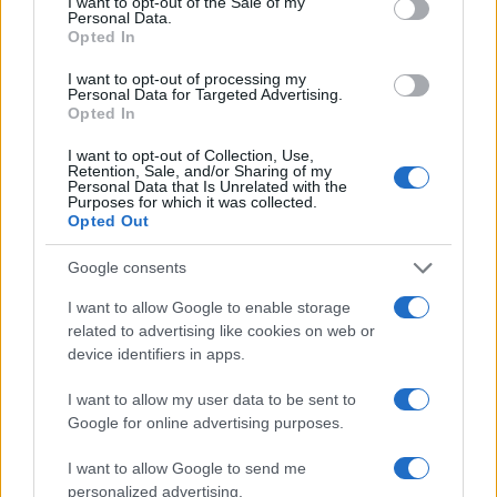
tecnologie verdi, criptovalute o innovazioni nel
I want to opt-out of the Sale of my
Personal Data.
settore della salute, il panorama è vasto e
Opted In
variegato. Quindi, che ne dite? Siete pronti a
I want to opt-out of processing my
tuffarvi nel mondo degli investimenti?
Personal Data for Targeted Advertising.
Opted In
I want to opt-out of Collection, Use,
Retention, Sale, and/or Sharing of my
Personal Data that Is Unrelated with the
AUTORE
Purposes for which it was collected.
AiAdhubMedia
Opted Out
Google consents
I want to allow Google to enable storage
related to advertising like cookies on web or
device identifiers in apps.
I want to allow my user data to be sent to
Google for online advertising purposes.
I want to allow Google to send me
personalized advertising.