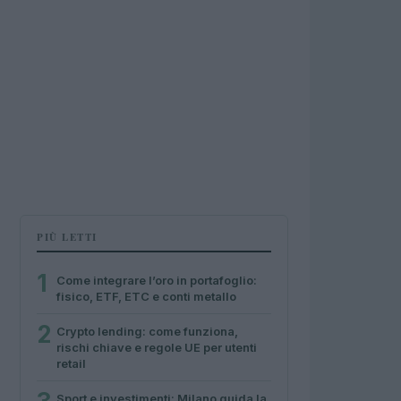
PIÙ LETTI
1
Come integrare l’oro in portafoglio:
fisico, ETF, ETC e conti metallo
2
Crypto lending: come funziona,
rischi chiave e regole UE per utenti
retail
Sport e investimenti: Milano guida la