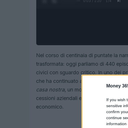
0:04 / 1:20
1
/
4
Nel corso di centinaia di puntate la nar
trasformata: oggi parliamo di 440 epis
civici con sguardo critico. In uno dei p
che ha continuato a ritornare nelle conv
Money 36
casa nostra
, un modo per fotografare 
cessioni aziendali e le migrazioni dei 
If you wish 
sensitive in
economico.
confirm you
continue se
information 