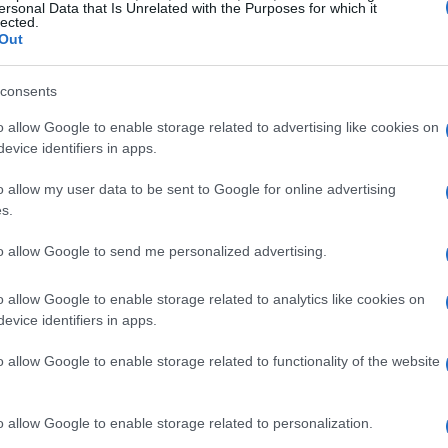
che testimonia come la
solidarietà
e la
ersonal Data that Is Unrelated with the Purposes for which it
lected.
rante del progetto. L’universo dei podcast
Out
azione e utilità si intrecciano.
consents
 gestione degli investimenti
o allow Google to enable storage related to advertising like cookies on
evice identifiers in apps.
re ha portato alla luce come la
intelligenza
o allow my user data to be sent to Google for online advertising
gestione del risparmio. Un esempio concreto è
s.
ndatore di
Axyon AI
, una
società fintech italiana
to allow Google to send me personalized advertising.
delli predittivi e automazione nei portafogli
realtà non cercano soluzioni miracolose, ma
o allow Google to enable storage related to analytics like cookies on
i, la valutazione del rischio e la costruzione di
evice identifiers in apps.
omplessi.
o allow Google to enable storage related to functionality of the website
ionali
o allow Google to enable storage related to personalization.