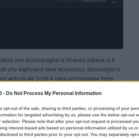
Ad
hub
Media
POWERED BY
rativa che accompagna la finanza italiana si è
odi che esplorano temi economici, tecnologici e
rimi articoli del 2019 è nata un’immagine forte
ersazioni: quella di cittadini diventati
ospiti a
5 -
Do Not Process My Personal Information
il cambiamento di un Paese dove il turismo, le
giovani hanno ridisegnato il paesaggio
to opt-out of the sale, sharing to third parties, or processing of your per
formation for targeted advertising by us, please use the below opt-out s
r selection. Please note that after your opt-out request is processed y
eing interest-based ads based on personal information utilized by us or
disclosed to third parties prior to your opt-out. You may separately opt-