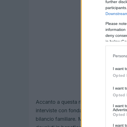
further disc
participants
Downstream 
Please note
information 
deny consent
in below Go
Persona
I want t
Opted 
I want t
Opted 
Accanto a questa riflessione si dipana
I want 
Advertis
interviste con fondatori di startup, spie
Opted 
bilancio familiare. Molti episodi ricorda
I want t