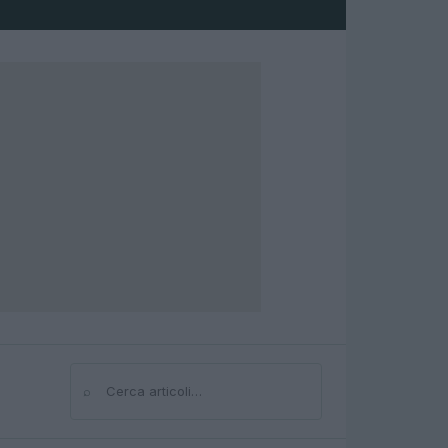
⌕
Cerca