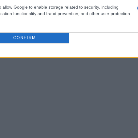
learning
implica una revisione dei processi: dati
o allow Google to enable storage related to security, including
ore attenzione alla qualità delle serie storiche.
cation functionality and fraud prevention, and other user protection.
ignifica poter valutare scenari con granularità
se rispetto al passato. Tuttavia, l’introduzione di
una governance chiara, perché il valore deriva
CONFIRM
cità umana di interpretarne i risultati.