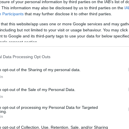
losure of your personal information by third parties on the IAB’s list of
. This information may also be disclosed by us to third parties on the
IA
Participants
that may further disclose it to other third parties.
 that this website/app uses one or more Google services and may gath
including but not limited to your visit or usage behaviour. You may click 
 to Google and its third-party tags to use your data for below specifi
ogle consent section.
l Data Processing Opt Outs
o opt-out of the Sharing of my personal data.
In
o opt-out of the Sale of my Personal Data.
In
 un percorso di approfondimento pratico:
to opt-out of processing my Personal Data for Targeted
ing.
gazioni su strumenti finanziari e consigli per il
In
no che i ricavati dei libri prodotti vengono
o opt-out of Collection, Use, Retention, Sale, and/or Sharing