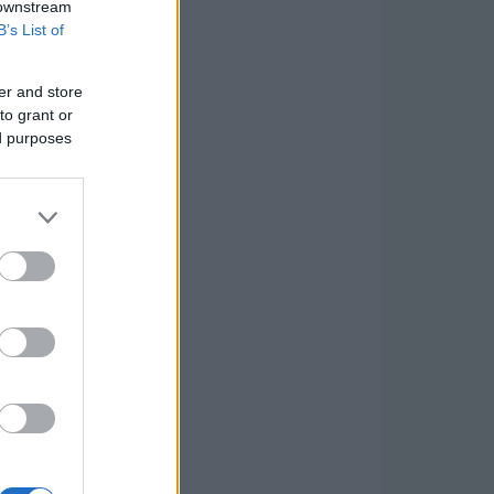
 downstream
B’s List of
er and store
to grant or
ed purposes