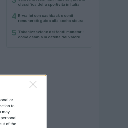
3
classifica della sportività in Italia
4
E-wallet con cashback e conti
remunerati: guida alla scelta sicura
5
Tokenizzazione dei fondi monetari:
come cambia la catena del valore
sonal or
ection to
ou may
 personal
out of the