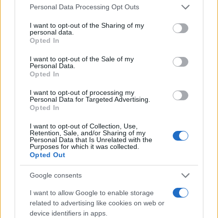
Please note that this website/app uses one or more Google
Personal Data Processing Opt Outs
services and may gather and store information including but
not limited to your visit or usage behaviour. You may click to
I want to opt-out of the Sharing of my
personal data.
grant or deny consent to Google and its third-party tags to
Opted In
use your data for below specified purposes in below Google
consent section.
I want to opt-out of the Sale of my
Personal Data.
Opted In
I want to opt-out of processing my
Personal Data for Targeted Advertising.
Opted In
Mutui variabili vs fissi: cosa cambia con l’Euribor in
rialzo
I want to opt-out of Collection, Use,
Retention, Sale, and/or Sharing of my
Edoardo Vitali · 6 Ago 2026
Personal Data that Is Unrelated with the
Purposes for which it was collected.
Opted Out
MUTUI
Google consents
I want to allow Google to enable storage
related to advertising like cookies on web or
device identifiers in apps.