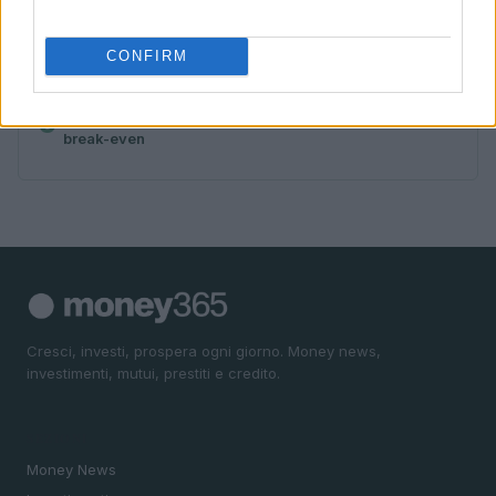
aerospazio e difesa
4
Fondo Prima Casa: guida ai requisiti, alla
CONFIRM
documentazione e alle chance di approvazione
5
Surroga mutuo: documenti, tempi, costi e calcolo
break-even
Cresci, investi, prospera ogni giorno. Money news,
investimenti, mutui, prestiti e credito.
SEZIONI
Money News