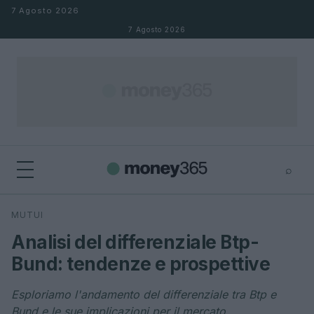
Salta al contenuto
7 Agosto 2026
7 Agosto 2026
⌕
×
⌕
MUTUI
Cerca
Analisi del differenziale Btp-
Bund: tendenze e prospettive
Esploriamo l'andamento del differenziale tra Btp e
Bund e le sue implicazioni per il mercato.