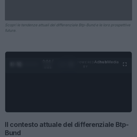
Scopri le tendenze attuali del differenziale Btp-Bund e le loro prospettive
future.
0:05 /
Ad
hub
Media
POWERED
1
/
4
1:21
BY
Il contesto attuale del differenziale Btp-
Bund