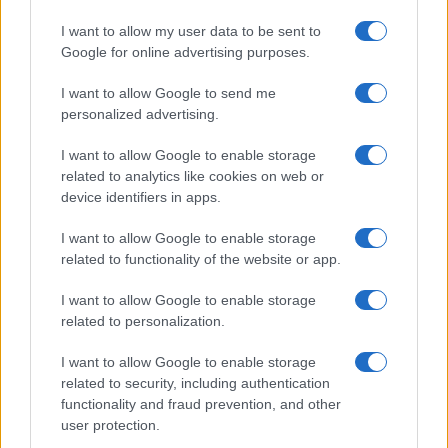
I want to allow my user data to be sent to
Google for online advertising purposes.
I want to allow Google to send me
personalized advertising.
Mare Group ottiene finanziamenti per espansione in
I want to allow Google to enable storage
aerospazio e difesa
related to analytics like cookies on web or
device identifiers in apps.
Edoardo Vitali · 6 Ago 2026
I want to allow Google to enable storage
related to functionality of the website or app.
PIÙ LETTI
I want to allow Google to enable storage
related to personalization.
1
Mutui a tasso variabile: vantaggi e rischi nell’agosto
2026
I want to allow Google to enable storage
2
related to security, including authentication
Mutui variabili vs fissi: cosa cambia con l’Euribor in
rialzo
functionality and fraud prevention, and other
user protection.
3
Mare Group ottiene finanziamenti per espansione in