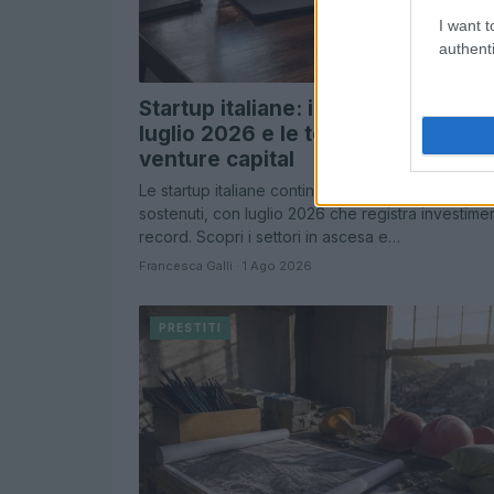
I want t
authenti
Startup italiane: i mega-round di
luglio 2026 e le tendenze del
venture capital
Le startup italiane continuano a crescere a ritmi
sostenuti, con luglio 2026 che registra investimen
record. Scopri i settori in ascesa e…
Francesca Galli · 1 Ago 2026
PRESTITI