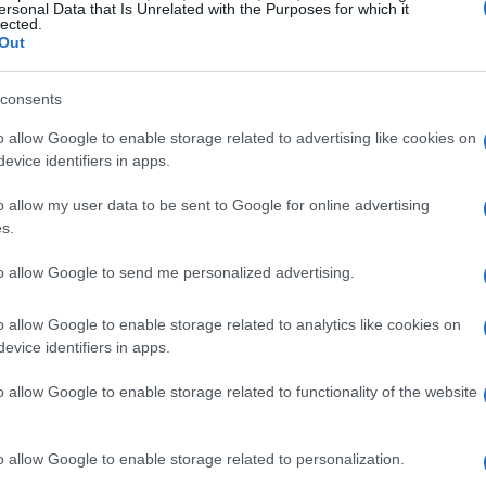
ersonal Data that Is Unrelated with the Purposes for which it
lected.
Out
consents
na
Analisi del mercato dei mutui nel
o allow Google to enable storage related to advertising like cookies on
secondo trimestre 2026: tassi,
evice identifiers in apps.
surroghe e investimenti
e
Nel secondo trimestre 2026, la domanda di mutui
o allow my user data to be sent to Google for online advertising
per l'acquisto di case ha raggiunto il 76%, mentre le
s.
surroghe sono scese al…
to allow Google to send me personalized advertising.
Francesca Galli · 1 Ago 2026
o allow Google to enable storage related to analytics like cookies on
CREDITO
evice identifiers in apps.
o allow Google to enable storage related to functionality of the website
o allow Google to enable storage related to personalization.