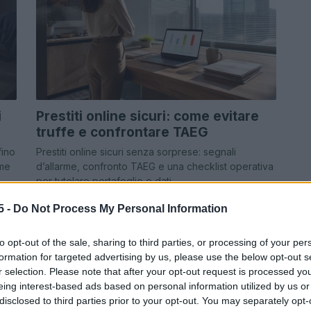
i
Prestiti online sicuri: come evitare
truffe e confrontare TAEG
fino
Prestiti online sicuri senza sorprese: segnali
ome
d’allarme, confronto TAEG e una checklist operativa
per tutelare portafoglio e dati.
Francesca Galli · 6 Ago 2026
5 -
Do Not Process My Personal Information
INVESTIMENTI
to opt-out of the sale, sharing to third parties, or processing of your per
formation for targeted advertising by us, please use the below opt-out s
r selection. Please note that after your opt-out request is processed y
eing interest-based ads based on personal information utilized by us or
disclosed to third parties prior to your opt-out. You may separately opt-