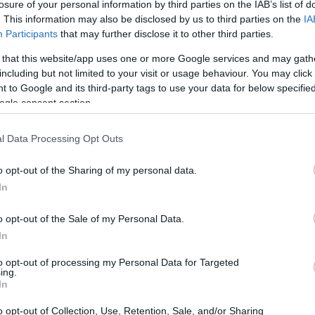
losure of your personal information by third parties on the IAB’s list of
. This information may also be disclosed by us to third parties on the
IA
Participants
that may further disclose it to other third parties.
 that this website/app uses one or more Google services and may gath
including but not limited to your visit or usage behaviour. You may click 
 to Google and its third-party tags to use your data for below specifi
sa
Novembre 2026: Educazione
ogle consent section.
e
Finanziaria, Assicurativa e
Previdenziale
e
l Data Processing Opt Outs
Dal 1° al 30 novembre 2026, l'Italia celebra il Mese
dell'Educazione Finanziaria con eventi gratuiti su
o opt-out of the Sharing of my personal data.
risparmio, investimenti e previdenza.
In
Francesca Galli · 3 Ago 2026
o opt-out of the Sale of my Personal Data.
MUTUI
In
to opt-out of processing my Personal Data for Targeted
ing.
In
o opt-out of Collection, Use, Retention, Sale, and/or Sharing